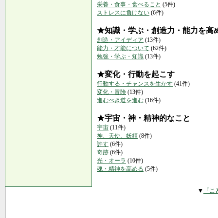
栄養・食事・食べること
(5件)
ストレスに負けない
(6件)
★知識・学ぶ・創造力・能力を高
創造・アイディア
(13件)
能力・才能について
(62件)
勉強・学ぶ・知識
(13件)
★変化・行動を起こす
行動する・チャンスを生かす
(41件)
変化・冒険
(13件)
進むべき道を進む
(16件)
★宇宙・神・精神的なこと
宇宙
(11件)
神、天使、妖精
(8件)
許す
(6件)
奇跡
(6件)
光・オーラ
(10件)
魂・精神を高める
(5件)
▼
「こ