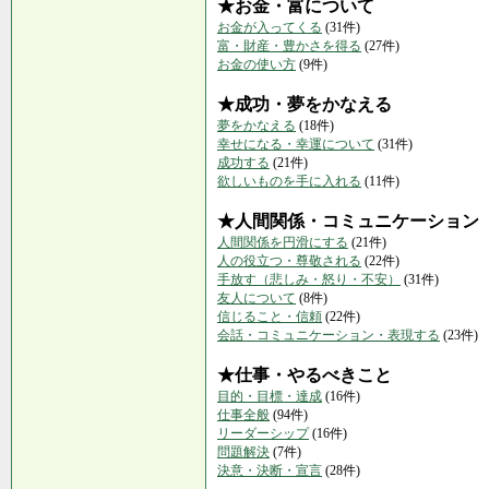
★お金・富について
お金が入ってくる
(31件)
富・財産・豊かさを得る
(27件)
お金の使い方
(9件)
★成功・夢をかなえる
夢をかなえる
(18件)
幸せになる・幸運について
(31件)
成功する
(21件)
欲しいものを手に入れる
(11件)
★人間関係・コミュニケーション
人間関係を円滑にする
(21件)
人の役立つ・尊敬される
(22件)
手放す（悲しみ・怒り・不安）
(31件)
友人について
(8件)
信じること・信頼
(22件)
会話・コミュニケーション・表現する
(23件)
★仕事・やるべきこと
目的・目標・達成
(16件)
仕事全般
(94件)
リーダーシップ
(16件)
問題解決
(7件)
決意・決断・宣言
(28件)