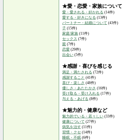
★愛・恋愛・家族について
愛・愛される・好かれる
(14件)
愛する・好きになる
(13件)
パートナー・結婚について
(43件)
子
(15件)
家庭/家族
(11件)
セックス
(7件)
親
(7件)
恋愛
(29件)
出会い
(5件)
★感謝・喜びを感じる
満足・満たされる
(72件)
感謝すること
(41件)
喜び・楽しさ
(48件)
優しさ・あたたかさ
(16件)
受け取る・受け入れる
(17件)
与える・あげる
(8件)
★魅力的・健康など
魅力的でいる・若々しい
(33件)
健康について
(27件)
病気を治す
(11件)
習慣・クセ
(14件)
睡眠・不眠
(6件)