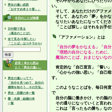
その中からあなたにぴったりの
男女の違い必読
い。
「おすすめ本２０冊」」
そして、あなただけのアファメ
そして、あなたの「夢」をかな
今日のことば検索
なりたいあなたになってくださ
「ことば探し」はそれをお手伝
日付順で見る
（過去のことば）
「アファメーション」とは
全て見る(※探したい
「ことば」はコチラから)
「自分の夢をかなえる」「自分
「理想の自分になる」ために、
魔法のことば、おまじないなの
必見！本から読み
肯定的な「自己宣言」「誓い」
とく「男女の違い」
「心からの強い思い」「自己暗
す。
男女の違いって？↓
「自分を見つめて、自分の
このようなことばを、毎日何度
感情を知ろう…その方法」
で
男女・恋愛の本一覧
自分の脳に働きかけ、その脳の
愛・夫婦・結婚の本
その通りになっていくと言われ
一覧
これは「言ったもの勝ち」なの