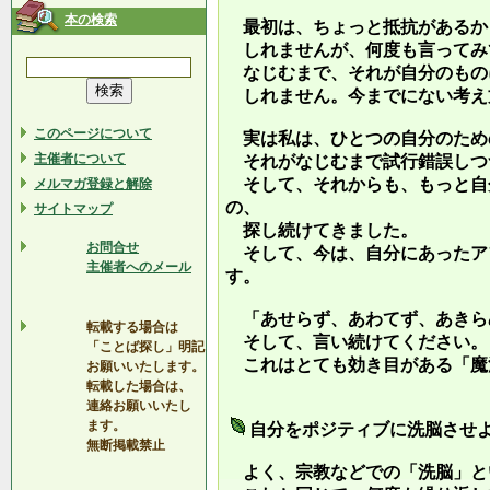
本の検索
最初は、ちょっと抵抗があるか
しれませんが、何度も言ってみ
なじむまで、それが自分のもの
しれません。今までにない考え
このページについて
実は私は、ひとつの自分のため
主催者について
それがなじむまで試行錯誤しつ
そして、それからも、もっと自
メルマガ登録と解除
の、
サイトマップ
探し続けてきました。
お問合せ
そして、今は、自分にあったア
主催者へのメール
す。
「あせらず、あわてず、あきら
転載する場合は
そして、言い続けてください。
「ことば探し」明記
これはとても効き目がある「魔
お願いいたします。
転載した場合は、
連絡お願いいたし
ます。
自分をポジティブに洗脳させ
無断掲載禁止
よく、宗教などでの「洗脳」と