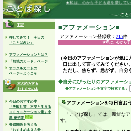
★私は、心から子ども達を愛しています★
TOP
■アファメーション■
アファメーション登録数：
715
件
押してみて！ 今日の
★私は、心から子
「ことば占い」
アファメーションとは？
（今日のアファメーションが気に
「無地のカード」ページ
口に出して言ってみてください
オラクルカードの
ただし、焦らず、急がず、自分
ページへようこそ
◆自分にぴったりのアファメーシ
本の読み方＆
◆アファメーションを文字で検索する：
おすすめの本
今日のおすすめ本↓
アファメーションを毎日言お
「失敗礼賛 不安と生きる
コミュニケーション術」小
「ことば探し」では、新鮮なア
島 慶子著
す。
夫婦関係を考える
「おすすめ本３３冊」