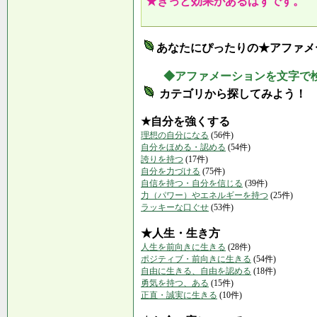
★きっと効果があるはずです。
あなたにぴったりの★アファメ
◆アファメーションを文字で
カテゴリから探してみよう！
★自分を強くする
理想の自分になる
(56件)
自分をほめる・認める
(54件)
誇りを持つ
(17件)
自分を力づける
(75件)
自信を持つ・自分を信じる
(39件)
力（パワー）やエネルギーを持つ
(25件)
ラッキーな口ぐせ
(53件)
★人生・生き方
人生を前向きに生きる
(28件)
ポジティブ・前向きに生きる
(54件)
自由に生きる、自由を認める
(18件)
勇気を持つ、ある
(15件)
正直・誠実に生きる
(10件)