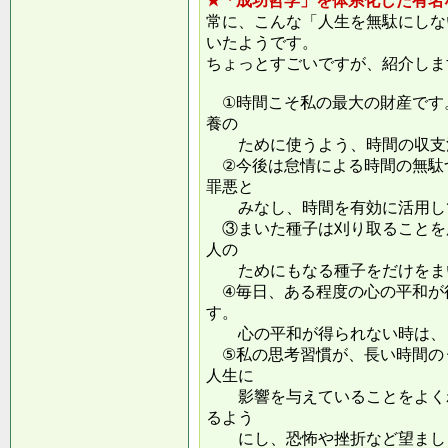
★「成功哲学」を体系化した有名
常に、こんな「人生を無駄にしな
いたようです。
ちょっとすごいですが、紹介しま
①時間こそ私の最大の財産です
養の
ために使うよう、時間の収支
②今後は怠情による時間の無駄
罪悪と
みなし、時間を有効に活用し
③まいた種子は刈り取ることを
人の
ためにもなる種子をだけをまい
④毎日、ある程度の心の平和が
す。
心の平和が得られない時は、ま
⑤私の思考習慣が、長い時間の
人生に
影響を与えていることをよくわ
るよう
にし、恐怖や挫折など望ましく