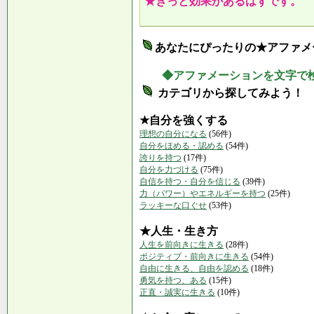
★きっと効果があるはずです。
あなたにぴったりの★アファメ
◆アファメーションを文字で
カテゴリから探してみよう！
★自分を強くする
理想の自分になる
(56件)
自分をほめる・認める
(54件)
誇りを持つ
(17件)
自分を力づける
(75件)
自信を持つ・自分を信じる
(39件)
力（パワー）やエネルギーを持つ
(25件)
ラッキーな口ぐせ
(53件)
★人生・生き方
人生を前向きに生きる
(28件)
ポジティブ・前向きに生きる
(54件)
自由に生きる、自由を認める
(18件)
勇気を持つ、ある
(15件)
正直・誠実に生きる
(10件)