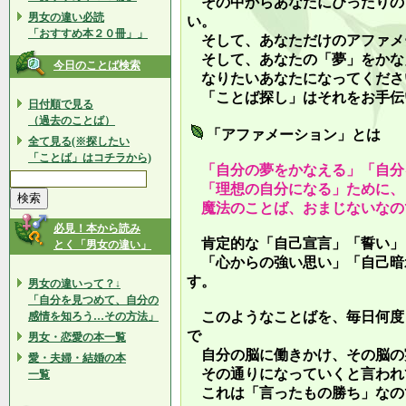
その中からあなたにぴったりの
男女の違い必読
い。
「おすすめ本２０冊」」
そして、あなただけのアファメ
そして、あなたの「夢」をかな
今日のことば検索
なりたいあなたになってくださ
「ことば探し」はそれをお手伝
日付順で見る
（過去のことば）
「アファメーション」とは
全て見る(※探したい
「ことば」はコチラから)
「自分の夢をかなえる」「自分
「理想の自分になる」ために、
魔法のことば、おまじないなの
必見！本から読み
肯定的な「自己宣言」「誓い」
とく「男女の違い」
「心からの強い思い」「自己暗
す。
男女の違いって？↓
「自分を見つめて、自分の
このようなことばを、毎日何度
感情を知ろう…その方法」
で
男女・恋愛の本一覧
自分の脳に働きかけ、その脳の
愛・夫婦・結婚の本
その通りになっていくと言われ
一覧
これは「言ったもの勝ち」なの