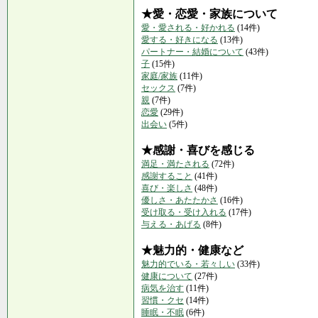
★愛・恋愛・家族について
愛・愛される・好かれる
(14件)
愛する・好きになる
(13件)
パートナー・結婚について
(43件)
子
(15件)
家庭/家族
(11件)
セックス
(7件)
親
(7件)
恋愛
(29件)
出会い
(5件)
★感謝・喜びを感じる
満足・満たされる
(72件)
感謝すること
(41件)
喜び・楽しさ
(48件)
優しさ・あたたかさ
(16件)
受け取る・受け入れる
(17件)
与える・あげる
(8件)
★魅力的・健康など
魅力的でいる・若々しい
(33件)
健康について
(27件)
病気を治す
(11件)
習慣・クセ
(14件)
睡眠・不眠
(6件)