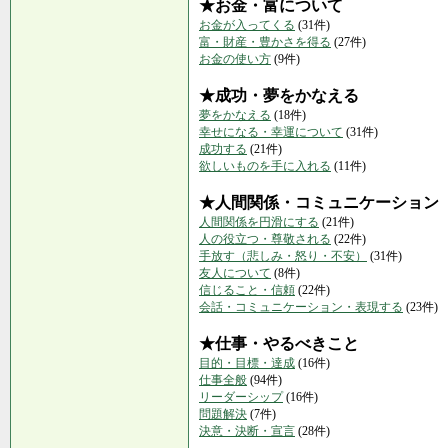
★お金・富について
お金が入ってくる
(31件)
富・財産・豊かさを得る
(27件)
お金の使い方
(9件)
★成功・夢をかなえる
夢をかなえる
(18件)
幸せになる・幸運について
(31件)
成功する
(21件)
欲しいものを手に入れる
(11件)
★人間関係・コミュニケーション
人間関係を円滑にする
(21件)
人の役立つ・尊敬される
(22件)
手放す（悲しみ・怒り・不安）
(31件)
友人について
(8件)
信じること・信頼
(22件)
会話・コミュニケーション・表現する
(23件)
★仕事・やるべきこと
目的・目標・達成
(16件)
仕事全般
(94件)
リーダーシップ
(16件)
問題解決
(7件)
決意・決断・宣言
(28件)