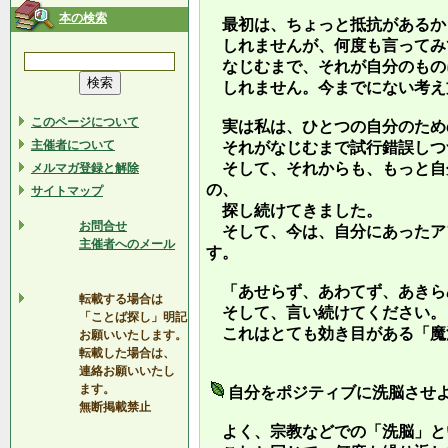
本の検索
最初は、ちょっと抵抗があるか
しれませんが、何度も言ってみ
なじむまで、それが自分のもの
しれません。今までにない考え
このページについて
実は私は、ひとつの自分のため
主催者について
それがなじむまで試行錯誤しつ
そして、それからも、もっと自
メルマガ登録と解除
の、
サイトマップ
探し続けてきました。
お問合せ
そして、今は、自分にあったア
主催者へのメール
す。
「あせらず、あわてず、あきら
転載する場合は
そして、言い続けてください。
「ことば探し」明記
これはとても効き目がある「魔
お願いいたします。
転載した場合は、
連絡お願いいたし
ます。
自分をポジティブに洗脳させ
無断掲載禁止
よく、宗教などでの「洗脳」と