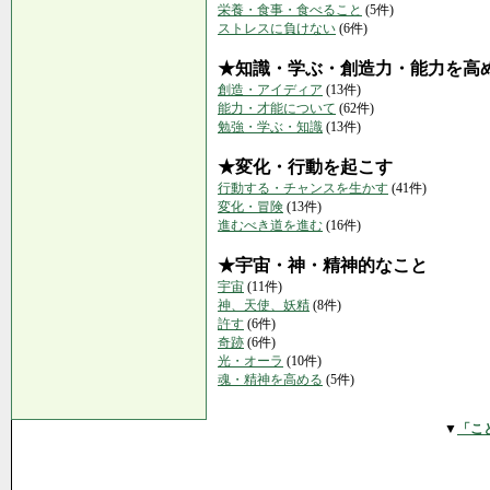
栄養・食事・食べること
(5件)
ストレスに負けない
(6件)
★知識・学ぶ・創造力・能力を高
創造・アイディア
(13件)
能力・才能について
(62件)
勉強・学ぶ・知識
(13件)
★変化・行動を起こす
行動する・チャンスを生かす
(41件)
変化・冒険
(13件)
進むべき道を進む
(16件)
★宇宙・神・精神的なこと
宇宙
(11件)
神、天使、妖精
(8件)
許す
(6件)
奇跡
(6件)
光・オーラ
(10件)
魂・精神を高める
(5件)
▼
「こ