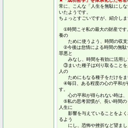
★「成功哲学」を体系化した有名
常に、こんな「人生を無駄にしな
いたようです。
ちょっとすごいですが、紹介しま
①時間こそ私の最大の財産です
養の
ために使うよう、時間の収支
②今後は怠情による時間の無駄
罪悪と
みなし、時間を有効に活用し
③まいた種子は刈り取ることを
人の
ためにもなる種子をだけをまい
④毎日、ある程度の心の平和が
す。
心の平和が得られない時は、ま
⑤私の思考習慣が、長い時間の
人生に
影響を与えていることをよくわ
るよう
にし、恐怖や挫折など望ましく