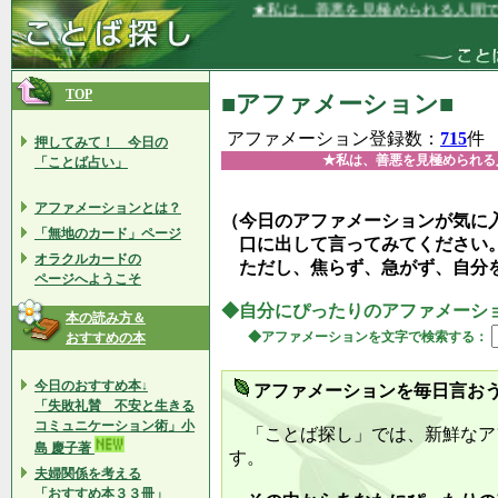
★私は、善悪を見極められる人間であり、
TOP
■アファメーション■
アファメーション登録数：
715
件
押してみて！ 今日の
★私は、善悪を見極められる
「ことば占い」
アファメーションとは？
（今日のアファメーションが気に
「無地のカード」ページ
口に出して言ってみてください
オラクルカードの
ただし、焦らず、急がず、自分
ページへようこそ
◆自分にぴったりのアファメーシ
本の読み方＆
◆アファメーションを文字で検索する：
おすすめの本
今日のおすすめ本↓
アファメーションを毎日言お
「失敗礼賛 不安と生きる
コミュニケーション術」小
「ことば探し」では、新鮮なア
島 慶子著
す。
夫婦関係を考える
「おすすめ本３３冊」