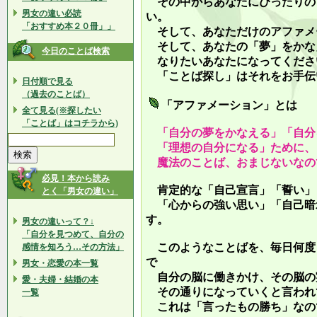
その中からあなたにぴったりの
男女の違い必読
い。
「おすすめ本２０冊」」
そして、あなただけのアファメ
そして、あなたの「夢」をかな
今日のことば検索
なりたいあなたになってくださ
「ことば探し」はそれをお手伝
日付順で見る
（過去のことば）
「アファメーション」とは
全て見る(※探したい
「ことば」はコチラから)
「自分の夢をかなえる」「自分
「理想の自分になる」ために、
魔法のことば、おまじないなの
必見！本から読み
肯定的な「自己宣言」「誓い」
とく「男女の違い」
「心からの強い思い」「自己暗
す。
男女の違いって？↓
「自分を見つめて、自分の
このようなことばを、毎日何度
感情を知ろう…その方法」
で
男女・恋愛の本一覧
自分の脳に働きかけ、その脳の
愛・夫婦・結婚の本
その通りになっていくと言われ
一覧
これは「言ったもの勝ち」なの