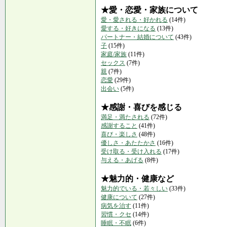
★愛・恋愛・家族について
愛・愛される・好かれる
(14件)
愛する・好きになる
(13件)
パートナー・結婚について
(43件)
子
(15件)
家庭/家族
(11件)
セックス
(7件)
親
(7件)
恋愛
(29件)
出会い
(5件)
★感謝・喜びを感じる
満足・満たされる
(72件)
感謝すること
(41件)
喜び・楽しさ
(48件)
優しさ・あたたかさ
(16件)
受け取る・受け入れる
(17件)
与える・あげる
(8件)
★魅力的・健康など
魅力的でいる・若々しい
(33件)
健康について
(27件)
病気を治す
(11件)
習慣・クセ
(14件)
睡眠・不眠
(6件)