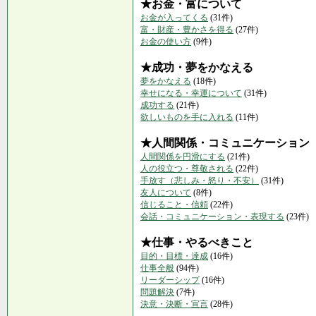
★お金・富について
お金が入ってくる
(31件)
富・財産・豊かさを得る
(27件)
お金の使い方
(9件)
★成功・夢をかなえる
夢をかなえる
(18件)
幸せになる・幸運について
(31件)
成功する
(21件)
欲しいものを手に入れる
(11件)
★人間関係・コミュニケーション
人間関係を円滑にする
(21件)
人の役立つ・尊敬される
(22件)
手放す（悲しみ・怒り・不安）
(31件)
友人について
(8件)
信じること・信頼
(22件)
会話・コミュニケーション・表現する
(23件)
★仕事・やるべきこと
目的・目標・達成
(16件)
仕事全般
(94件)
リーダーシップ
(16件)
問題解決
(7件)
決意・決断・宣言
(28件)