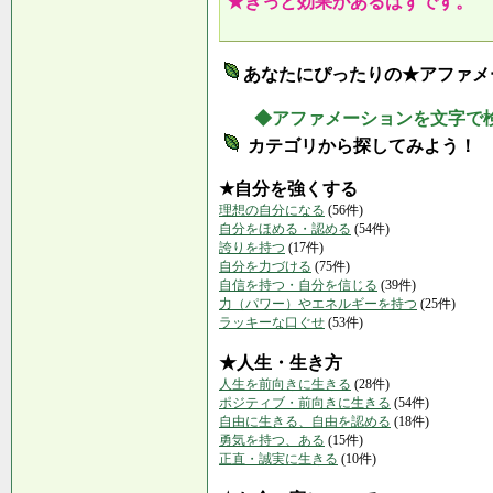
★きっと効果があるはずです。
あなたにぴったりの★アファメ
◆アファメーションを文字で
カテゴリから探してみよう！
★自分を強くする
理想の自分になる
(56件)
自分をほめる・認める
(54件)
誇りを持つ
(17件)
自分を力づける
(75件)
自信を持つ・自分を信じる
(39件)
力（パワー）やエネルギーを持つ
(25件)
ラッキーな口ぐせ
(53件)
★人生・生き方
人生を前向きに生きる
(28件)
ポジティブ・前向きに生きる
(54件)
自由に生きる、自由を認める
(18件)
勇気を持つ、ある
(15件)
正直・誠実に生きる
(10件)