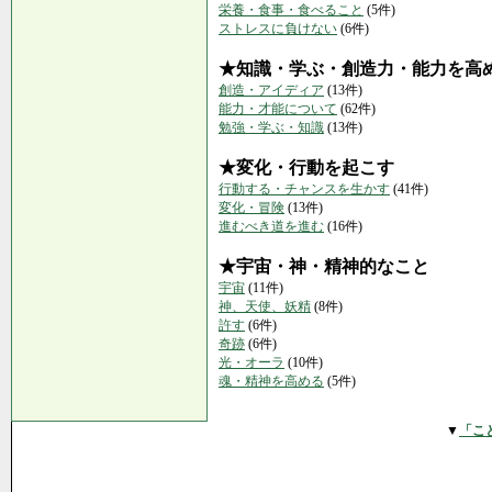
栄養・食事・食べること
(5件)
ストレスに負けない
(6件)
★知識・学ぶ・創造力・能力を高
創造・アイディア
(13件)
能力・才能について
(62件)
勉強・学ぶ・知識
(13件)
★変化・行動を起こす
行動する・チャンスを生かす
(41件)
変化・冒険
(13件)
進むべき道を進む
(16件)
★宇宙・神・精神的なこと
宇宙
(11件)
神、天使、妖精
(8件)
許す
(6件)
奇跡
(6件)
光・オーラ
(10件)
魂・精神を高める
(5件)
▼
「こ