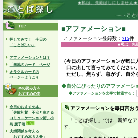
★私は、先延ばしにしません★
TOP
■アファメーション■
アファメーション登録数：
715
件
押してみて！ 今日の
★私は、先
「ことば占い」
アファメーションとは？
（今日のアファメーションが気に
「無地のカード」ページ
口に出して言ってみてください
オラクルカードの
ただし、焦らず、急がず、自分
ページへようこそ
◆自分にぴったりのアファメーシ
本の読み方＆
◆アファメーションを文字で検索する：
おすすめの本
今日のおすすめ本↓
アファメーションを毎日言お
「失敗礼賛 不安と生きる
コミュニケーション術」小
「ことば探し」では、新鮮なア
島 慶子著
す。
夫婦関係を考える
「おすすめ本３３冊」