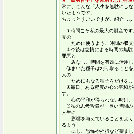
★「成功哲学」を体系化した有名
常に、こんな「人生を無駄にしな
いたようです。
ちょっとすごいですが、紹介しま
①時間こそ私の最大の財産です
養の
ために使うよう、時間の収支
②今後は怠情による時間の無駄
罪悪と
みなし、時間を有効に活用し
③まいた種子は刈り取ることを
人の
ためにもなる種子をだけをまい
④毎日、ある程度の心の平和が
す。
心の平和が得られない時は、ま
⑤私の思考習慣が、長い時間の
人生に
影響を与えていることをよくわ
るよう
にし、恐怖や挫折など望ましく