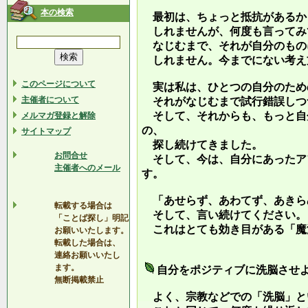
本の検索
最初は、ちょっと抵抗があるか
しれませんが、何度も言ってみ
なじむまで、それが自分のもの
しれません。今までにない考え
このページについて
実は私は、ひとつの自分のため
主催者について
それがなじむまで試行錯誤しつ
そして、それからも、もっと自
メルマガ登録と解除
の、
サイトマップ
探し続けてきました。
お問合せ
そして、今は、自分にあったア
主催者へのメール
す。
「あせらず、あわてず、あきら
転載する場合は
そして、言い続けてください。
「ことば探し」明記
これはとても効き目がある「魔
お願いいたします。
転載した場合は、
連絡お願いいたし
ます。
自分をポジティブに洗脳させ
無断掲載禁止
よく、宗教などでの「洗脳」と