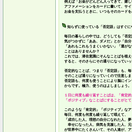
例えば「お金がどんどん入ってきて、嬉し
アファメーションをカードに書いて、サイ
お金を支払うときに、いつもそのカードを
知らずに使っている「否定語」はすぐに
毎日の暮らしの中では、どうしても「否定
気がつかずに「ああ、ダメだ」とか「自分
「あれもこれもうまくいかない」「運がな
ことはありませんか？
これでは、潜在意識にそんなことばを植え
すると、そのさらにその通りになっていっ
否定的なことば、つまり「否定語」も、毎
そのことば通りになっていくので注意しま
否定語も、何度も使うことにより脳にイン
からです。極力、使うのはよしましょう。
１日に何度も繰り返すことばは、「肯定的
「ポジティブ」なことばにすることがとて
このような「肯定的」「ポジティブ」なア
毎日、何度も何度も繰り返して唱えて、
「成功した人、理想の自分になれた人、夢
幸せになった人、病気を克服した人、元
が世界中にたくさんいて、その人達が、ア