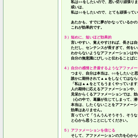
私は○○をしたいので、思い切り頑張りま
或いは、
私は○○をしたいので、とても頑張ってい
あたかも、すでに夢がかなっているかの
これが効果的です。
３）短めに、短いほど効果的
言いやすい、覚えやすければ、長さは自
ただし、センテンスが長すぎて、何をい
わからないようなアファメーションはや
自分の無意識にぴしっと伝わることばに
４）自分の感情と矛盾するようなアファメー
つまり、自分は本当は、○○をしたいと思
誰かに期待されて▲▲をしなくてはなら
「私は▲▲をとてもうまくやっています
人の期待に応えるアファメーションや、
見栄からくるアファメーションでは、効
（心の中で、葛藤が生じてしまって、潜
本当は、したくないことをアファメーシ
効果はありません。
言っていて
「うんうんそうそう、そうな
と心から思うことにしてください。
５）アファメーションを信じる
そして、アファメーションの力を心から