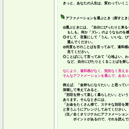
きっと、あなたの人生は、変わっていくこ
アファメーションを選ぶとき（探すとき
◎選ぶときには、「自分にぴったりと来る
もしも、何か「ズレ」のようなものを感
◎そして、言葉にして「うん、いいな、ぴ
選んでください。
◎何度もそのことばを言ってみて、違和感
見てください。
◎ことばにして言ってみて「心地よい、わ
など、自分にぴたりとくることばを探し
なにより、違和感がなく、抵抗なく言える
そんなアファメーションを選んで、あるい
例えば、「金持ちになりたい」と思ってい
深堀して考えてみると、
「別荘を持って楽しく暮らしたい」という
あります。そんなときには、
「お金をたくさん得て、ステキな別荘を買
と言うふうにアレンジしてみてください。
（注／全くオリジナルにアファメーション
ポイントがあるので、それを読んでか