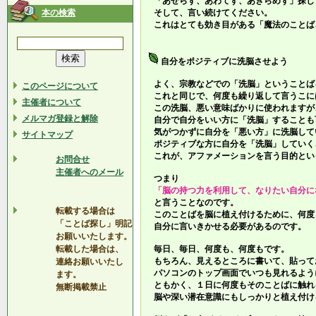
「あせらず、あわてず、あきらめず」探し
本の検索
そして、言い続けてください。
これはとても効き目がある「魔法のことば
自分をポジティブに洗脳させよう
よく、宗教などでの「洗脳」ということば
このページについて
これと同じで、何度も繰り返して言うこに
主催者について
この洗脳、悪い意味ばかりに使われますが
メルマガ登録と解除
自分で自分をいい方に「洗脳」することも
気がつかずに自分を「悪い方」に洗脳して
サイトマップ
ポジティブな方に自分を「洗脳」していく
これが、アファメーションを言う目的とい
お問合せ
主催者へのメール
つまり
「脳の持つ力を利用して、なりたい自分に
と言うことなのです。
転載する場合は
このことばを脳に植え付けるために、何度
「ことば探し」明記
自分に言いきかせる必要があるのです。
お願いいたします。
転載した場合は、
毎日、毎日、何度も、何度もです。
もちろん、見えるところに書いて、貼って
連絡お願いいたし
パソコンのトップ画面でいつも見れるよう
ます。
ともかく、１日に何度もそのことばに触れ
無断掲載禁止
脳や深い潜在意識にもしっかりと植え付け