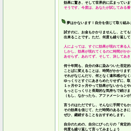
効果に驚き、そして世界的に広まっていま
そうです、今度は、あなたが試してみる番
夢はかないます！自分を信じて取り組み
試すのに、お金もかかりませんし、とても
出来ることです。ただ、何度も繰り返して
人によっては、すぐに効果が現れて来る人
しかし、効果が現れてくるのに時間がかか
あせらず、あわてず、そして、決してあき
何十年間も、自分の体に染みついた否定的
ことばに変えることは、時間がかかります
それがなじんだり、何となく違和感がなく
ゆっくりとすぐにあきらめたりせずに、取
１ヶ月や２ヶ月やって効果がないからとや
もっとじっくりと長期的な気持ちで続けま
（もし、なかったら、アファメーションが
言うのはただですし、そんなに手間でもか
その効果を信じて、ただ時間のあるときに
ぜひ、継続することをおすすめします。
自分のための、自分にぴったりの「肯定的
何度も繰り返して言ってみましょう