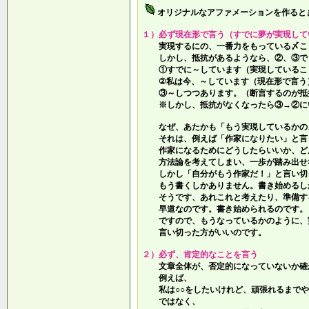
オリジナルなアファメーションを作ると
１）必ず現在形で言う（すでに夢が実現して
実現するにの、一番力をもっている〆こ
しかし、抵抗があるようなら、②、③で
①すでに～しています（実現しているこ
②私は今、～しています（現在形で言う
③～しつつあります。（断言するのが抵
※しかし、抵抗がなくなったら③→②に
なぜ、あたかも「もう実現しているかの
それは、例えば「作家になりたい」と言
作家になるためにどうしたらいいか、ど
方法論を考えてしまい、一歩が踏み出せ
しかし「自分がもう作家だ！」と言い切
もう書くしかありません。書き始めるし
そうです、あれこれと考えたり、準備す
早道なのです。書き始められるのです。
ですので、もうなっているかのように、
言い切った方がいいのです。
２）必ず、肯定的なことを言う
文章全体が、否定的になっていないか確
例えば、
私は○○をしたいけれど、頑張れるまでや
ではなく、