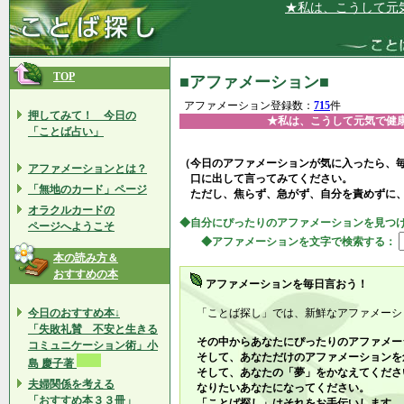
★私は、こうして元気で健康な
TOP
■アファメーション■
アファメーション登録数：
715
件
押してみて！ 今日の
★私は、こうして元気で健
「ことば占い」
（今日のアファメーションが気に入ったら、
アファメーションとは？
口に出して言ってみてください。
「無地のカード」ページ
ただし、焦らず、急がず、自分を責めずに
オラクルカードの
◆自分にぴったりのアファメーションを見つ
ページへようこそ
◆アファメーションを文字で検索する：
本の読み方＆
おすすめの本
アファメーションを毎日言おう！
今日のおすすめ本↓
「ことば探し」では、新鮮なアファメーシ
「失敗礼賛 不安と生きる
その中からあなたにぴったりのアファメー
コミュニケーション術」小
そして、あなただけのアファメーションを
島 慶子著
そして、あなたの「夢」をかなえてくださ
夫婦関係を考える
なりたいあなたになってください。
「おすすめ本３３冊」
「ことば探し」はそれをお手伝いします。