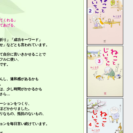
てくれる」
てあげる、
祈り」「成功キーワード」
せ」
などとも言われています。
て自分に言いきかせることで
フルに使い、
です。
んし、違和感があるかも
。
は、少し時間がかかるかも
さら…
ーションをつくり、
ほどかかりました。
リなもの、抵抗のないもの、
ョンを毎日言い続けています。