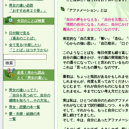
男女の違い必読
「アファメーション」とは
「おすすめ本２０冊」」
「自分の夢をかなえる」「自分を元気にし
今日のことば検索
「理想の自分になる」ために、自分にかけ
魔法のことば、おまじないなのです。
日付順で見る
（過去のことば）
肯定的な「自己宣言」「誓い」「念仏」「
「心からの強い思い」「自己暗示」「口ぐ
全て見る(※探したい
「ことば」はコチラから)
このようなことばを、毎日何度も繰り返し
自分の脳に働きかけ、その脳の実現能力を
その通りになっていくと言われているもの
これは「言ったもの勝ち」なのです。
必見！本から読み
最初は、ちょっと抵抗があるかもしれませ
とく「男女の違い」
しれませんが、何度も言ってみてください
なじむまで、それが自分のものになるまで
男女の違いって？↓
しれません。今までにない考え方だとなお
「自分を見つめて、自分の
感情を知ろう…その方法」
実は私は、ひとつの自分のためのアファメ
それがなじむまで試行錯誤しつつ、４ヶ月
男女・恋愛の本一覧
そして、それからも、もっと自分にピッタ
愛・夫婦・結婚の本
探し続けてきました。
一覧
そして、今は、自分にあったアファメーシ