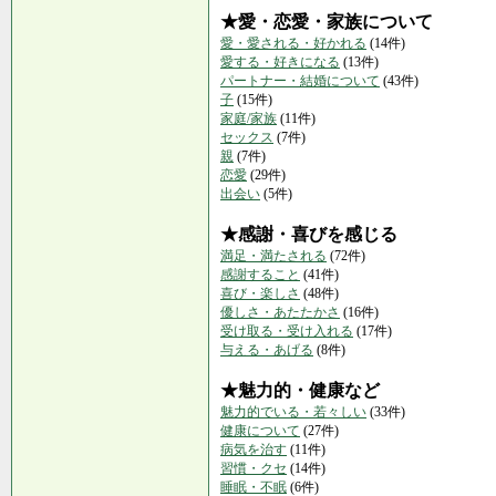
★愛・恋愛・家族について
愛・愛される・好かれる
(14件)
愛する・好きになる
(13件)
パートナー・結婚について
(43件)
子
(15件)
家庭/家族
(11件)
セックス
(7件)
親
(7件)
恋愛
(29件)
出会い
(5件)
★感謝・喜びを感じる
満足・満たされる
(72件)
感謝すること
(41件)
喜び・楽しさ
(48件)
優しさ・あたたかさ
(16件)
受け取る・受け入れる
(17件)
与える・あげる
(8件)
★魅力的・健康など
魅力的でいる・若々しい
(33件)
健康について
(27件)
病気を治す
(11件)
習慣・クセ
(14件)
睡眠・不眠
(6件)