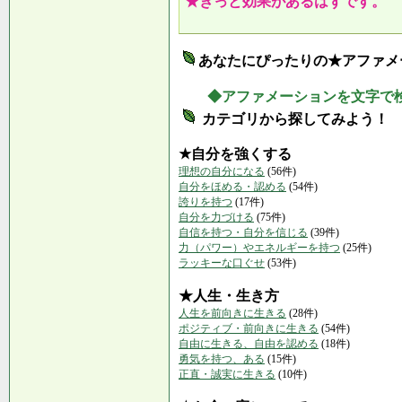
★きっと効果があるはずです。
あなたにぴったりの★アファメ
◆アファメーションを文字で
カテゴリから探してみよう！
★自分を強くする
理想の自分になる
(56件)
自分をほめる・認める
(54件)
誇りを持つ
(17件)
自分を力づける
(75件)
自信を持つ・自分を信じる
(39件)
力（パワー）やエネルギーを持つ
(25件)
ラッキーな口ぐせ
(53件)
★人生・生き方
人生を前向きに生きる
(28件)
ポジティブ・前向きに生きる
(54件)
自由に生きる、自由を認める
(18件)
勇気を持つ、ある
(15件)
正直・誠実に生きる
(10件)