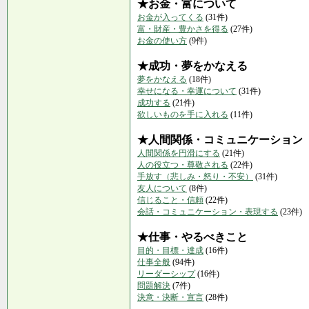
★お金・富について
お金が入ってくる
(31件)
富・財産・豊かさを得る
(27件)
お金の使い方
(9件)
★成功・夢をかなえる
夢をかなえる
(18件)
幸せになる・幸運について
(31件)
成功する
(21件)
欲しいものを手に入れる
(11件)
★人間関係・コミュニケーション
人間関係を円滑にする
(21件)
人の役立つ・尊敬される
(22件)
手放す（悲しみ・怒り・不安）
(31件)
友人について
(8件)
信じること・信頼
(22件)
会話・コミュニケーション・表現する
(23件)
★仕事・やるべきこと
目的・目標・達成
(16件)
仕事全般
(94件)
リーダーシップ
(16件)
問題解決
(7件)
決意・決断・宣言
(28件)