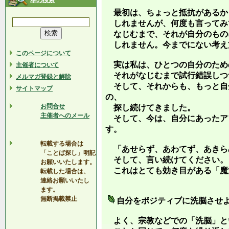
本の検索
最初は、ちょっと抵抗があるか
しれませんが、何度も言ってみ
なじむまで、それが自分のもの
しれません。今までにない考え
このページについて
実は私は、ひとつの自分のため
主催者について
それがなじむまで試行錯誤しつ
メルマガ登録と解除
そして、それからも、もっと自
サイトマップ
の、
お問合せ
探し続けてきました。
主催者へのメール
そして、今は、自分にあったア
す。
転載する場合は
「あせらず、あわてず、あきら
「ことば探し」明記
そして、言い続けてください。
お願いいたします。
これはとても効き目がある「魔
転載した場合は、
連絡お願いいたし
ます。
無断掲載禁止
自分をポジティブに洗脳させ
よく、宗教などでの「洗脳」と