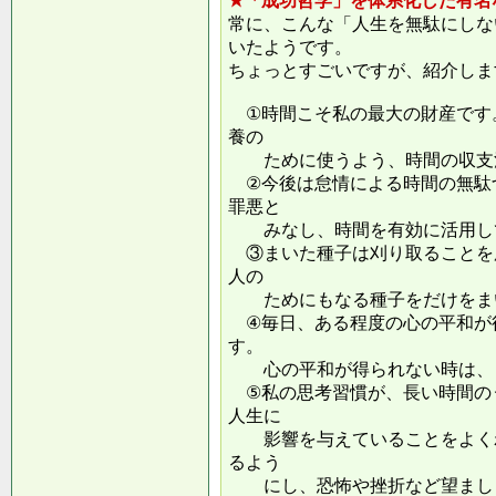
★「成功哲学」を体系化した有名
常に、こんな「人生を無駄にしな
いたようです。
ちょっとすごいですが、紹介しま
①時間こそ私の最大の財産です
養の
ために使うよう、時間の収支
②今後は怠情による時間の無駄
罪悪と
みなし、時間を有効に活用し
③まいた種子は刈り取ることを
人の
ためにもなる種子をだけをまい
④毎日、ある程度の心の平和が
す。
心の平和が得られない時は、ま
⑤私の思考習慣が、長い時間の
人生に
影響を与えていることをよくわ
るよう
にし、恐怖や挫折など望ましく