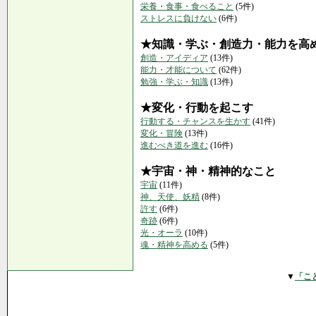
栄養・食事・食べること
(5件)
ストレスに負けない
(6件)
★知識・学ぶ・創造力・能力を高
創造・アイディア
(13件)
能力・才能について
(62件)
勉強・学ぶ・知識
(13件)
★変化・行動を起こす
行動する・チャンスを生かす
(41件)
変化・冒険
(13件)
進むべき道を進む
(16件)
★宇宙・神・精神的なこと
宇宙
(11件)
神、天使、妖精
(8件)
許す
(6件)
奇跡
(6件)
光・オーラ
(10件)
魂・精神を高める
(5件)
▼
「こ