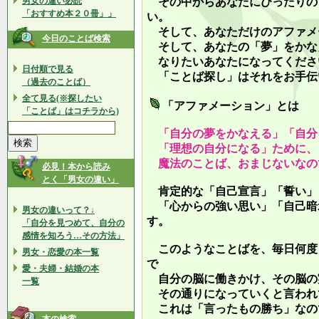
男女の違い必読
その中からあなたにぴったりの
「おすすめ本２０冊」」
い。
そして、あなただけのアファメ
今日のことば検索
そして、あなたの「夢」をかな
なりたいあなたになってくださ
日付順で見る
「ことば探し」はそれをお手伝
（過去のことば）
全て見る(※探したい
「アファメーション」とは
「ことば」はコチラから)
「自分の夢をかなえる」「自分
「理想の自分になる」ために、
魔法のことば、おまじないなの
必見！本から読み
とく「男女の違い」
肯定的な「自己宣言」「誓い」
「心からの強い思い」「自己暗
男女の違いって？↓
す。
「自分を見つめて、自分の
感情を知ろう…その方法」
このようなことばを、毎日何度
男女・恋愛の本一覧
で
愛・夫婦・結婚の本
自分の脳に働きかけ、その脳の
一覧
その通りになっていくと言われ
これは「言ったもの勝ち」なの