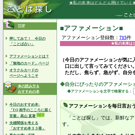
★私の未来はどんどん開けていく★
TOP
■アファメーション■
アファメーション登録数：
715
件
押してみて！ 今日の
★私の未来は
「ことば占い」
アファメーションとは？
（今日のアファメーションが気に
「無地のカード」ページ
口に出して言ってみてください
オラクルカードの
ただし、焦らず、急がず、自分
ページへようこそ
◆自分にぴったりのアファメーシ
本の読み方＆
◆アファメーションを文字で検索する：
おすすめの本
今日のおすすめ本↓
アファメーションを毎日言お
「EQ 相手のこころに届く
言葉」高山 直著
「ことば探し」では、新鮮なア
夫婦関係を考える
す。
「おすすめ本３３冊」