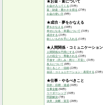
★お金・富について
お金が入ってくる
(31件)
富・財産・豊かさを得る
(27件)
お金の使い方
(9件)
★成功・夢をかなえる
夢をかなえる
(18件)
幸せになる・幸運について
(31件)
成功する
(21件)
欲しいものを手に入れる
(11件)
★人間関係・コミュニケーション
人間関係を円滑にする
(21件)
人の役立つ・尊敬される
(22件)
手放す（悲しみ・怒り・不安）
(31件)
友人について
(8件)
信じること・信頼
(22件)
会話・コミュニケーション・表現する
(23件)
★仕事・やるべきこと
目的・目標・達成
(16件)
仕事全般
(94件)
リーダーシップ
(16件)
問題解決
(7件)
決意・決断・宣言
(28件)