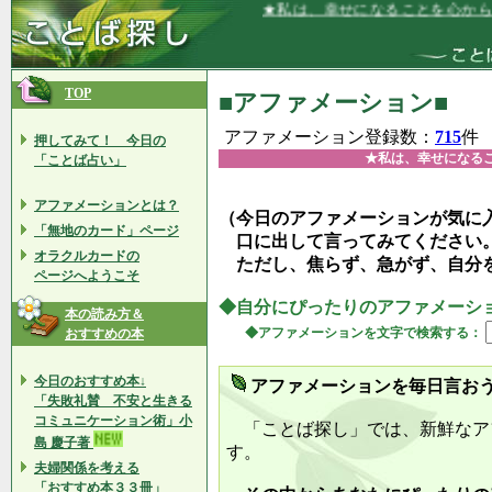
★私は、幸せになることを心から喜んで
TOP
■アファメーション■
アファメーション登録数：
715
件
押してみて！ 今日の
★私は、幸せになる
「ことば占い」
アファメーションとは？
（今日のアファメーションが気に
「無地のカード」ページ
口に出して言ってみてください
オラクルカードの
ただし、焦らず、急がず、自分
ページへようこそ
◆自分にぴったりのアファメーシ
本の読み方＆
◆アファメーションを文字で検索する：
おすすめの本
今日のおすすめ本↓
アファメーションを毎日言お
「失敗礼賛 不安と生きる
コミュニケーション術」小
「ことば探し」では、新鮮なア
島 慶子著
す。
夫婦関係を考える
「おすすめ本３３冊」