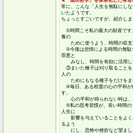
★「成功哲学」を体系化した有名
常に、こんな「人生を無駄にしな
いたようです。
ちょっとすごいですが、紹介しま
①時間こそ私の最大の財産です
養の
ために使うよう、時間の収支
②今後は怠情による時間の無駄
罪悪と
みなし、時間を有効に活用し
③まいた種子は刈り取ることを
人の
ためにもなる種子をだけをまい
④毎日、ある程度の心の平和が
す。
心の平和が得られない時は、ま
⑤私の思考習慣が、長い時間の
人生に
影響を与えていることをよくわ
るよう
にし、恐怖や挫折など望ましく