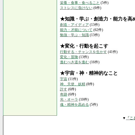
栄養・食事・食べること
(5件)
ストレスに負けない
(6件)
★知識・学ぶ・創造力・能力を高
創造・アイディア
(13件)
能力・才能について
(62件)
勉強・学ぶ・知識
(13件)
★変化・行動を起こす
行動する・チャンスを生かす
(41件)
変化・冒険
(13件)
進むべき道を進む
(16件)
★宇宙・神・精神的なこと
宇宙
(11件)
神、天使、妖精
(8件)
許す
(6件)
奇跡
(6件)
光・オーラ
(10件)
魂・精神を高める
(5件)
▼
「こ