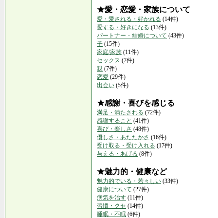
★愛・恋愛・家族について
愛・愛される・好かれる
(14件)
愛する・好きになる
(13件)
パートナー・結婚について
(43件)
子
(15件)
家庭/家族
(11件)
セックス
(7件)
親
(7件)
恋愛
(29件)
出会い
(5件)
★感謝・喜びを感じる
満足・満たされる
(72件)
感謝すること
(41件)
喜び・楽しさ
(48件)
優しさ・あたたかさ
(16件)
受け取る・受け入れる
(17件)
与える・あげる
(8件)
★魅力的・健康など
魅力的でいる・若々しい
(33件)
健康について
(27件)
病気を治す
(11件)
習慣・クセ
(14件)
睡眠・不眠
(6件)