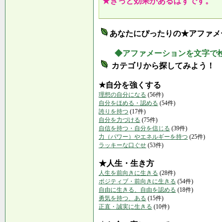
★きっと効果があるはずです。
あなたにぴったりの★アファメ
◆アファメーションを文字で
カテゴリから探してみよう！
★自分を強くする
理想の自分になる
(56件)
自分をほめる・認める
(54件)
誇りを持つ
(17件)
自分を力づける
(75件)
自信を持つ・自分を信じる
(39件)
力（パワー）やエネルギーを持つ
(25件)
ラッキーな口ぐせ
(53件)
★人生・生き方
人生を前向きに生きる
(28件)
ポジティブ・前向きに生きる
(54件)
自由に生きる、自由を認める
(18件)
勇気を持つ、ある
(15件)
正直・誠実に生きる
(10件)