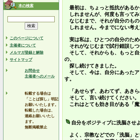
本の検索
最初は、ちょっと抵抗があるか
しれませんが、何度も言ってみ
なじむまで、それが自分のもの
しれません。今までにない考え
このページについて
実は私は、ひとつの自分のため
主催者について
それがなじむまで試行錯誤しつ
そして、それからも、もっと自
メルマガ登録と解除
の、
サイトマップ
探し続けてきました。
お問合せ
そして、今は、自分にあったア
主催者へのメール
す。
「あせらず、あわてず、あきら
転載する場合は
そして、言い続けてください。
「ことば探し」明記
これはとても効き目がある「魔
お願いいたします。
転載した場合は、
連絡お願いいたし
ます。
自分をポジティブに洗脳させ
無断掲載禁止
よく、宗教などでの「洗脳」と