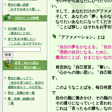
その中からあなたにぴったりの
男女の違い必読
い。
「おすすめ本２０冊」」
そして、あなただけのアファメ
そして、あなたの「夢」をかな
今日のことば検索
なりたいあなたになってくださ
「ことば探し」はそれをお手伝
日付順で見る
（過去のことば）
「アファメーション」とは
全て見る(※探したい
「ことば」はコチラから)
「自分の夢をかなえる」「自分
「理想の自分になる」ために、
魔法のことば、おまじないなの
必見！本から読み
肯定的な「自己宣言」「誓い」
とく「男女の違い」
「心からの強い思い」「自己暗
す。
男女の違いって？↓
「自分を見つめて、自分の
このようなことばを、毎日何度
感情を知ろう…その方法」
で
男女・恋愛の本一覧
自分の脳に働きかけ、その脳の
愛・夫婦・結婚の本
その通りになっていくと言われ
一覧
これは「言ったもの勝ち」なの