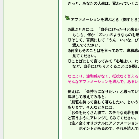
きっと、あなたの人生は、変わっていくこ
アファメーションを選ぶとき（探すとき
◎選ぶときには、「自分にぴったりと来る
もしも、何か「ズレ」のようなものを感
◎そして、言葉にして「うん、いいな、ぴ
選んでください。
◎何度もそのことばを言ってみて、違和感
見てください。
◎ことばにして言ってみて「心地よい、わ
など、自分にぴたりとくることばを探し
なにより、違和感がなく、抵抗なく言える
そんなアファメーションを選んで、あるい
例えば、「金持ちになりたい」と思ってい
深堀して考えてみると、
「別荘を持って楽しく暮らしたい」という
あります。そんなときには、
「お金をたくさん得て、ステキな別荘を買
と言うふうにアレンジしてみてください。
（注／全くオリジナルにアファメーション
ポイントがあるので、それを読んでか