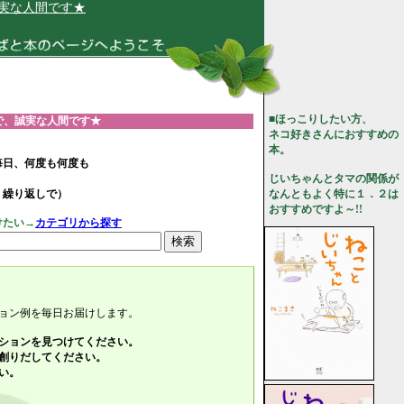
す★
■ほっこりしたい方、
で、誠実な人間です★
ネコ好きさんにおすすめの
本。
毎日、何度も何度も
じいちゃんとタマの関係が
、繰り返しで）
なんともよく特に１．２は
おすすめですよ～!!
けたい→
カテゴリから探す
ョン例を毎日お届けします。
ションを見つけてください。
創りだしてください。
い。