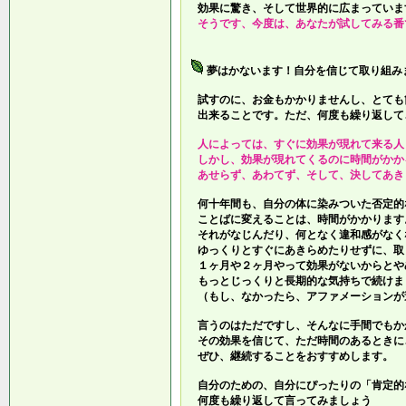
効果に驚き、そして世界的に広まっていま
そうです、今度は、あなたが試してみる番
夢はかないます！自分を信じて取り組み
試すのに、お金もかかりませんし、とても
出来ることです。ただ、何度も繰り返して
人によっては、すぐに効果が現れて来る人
しかし、効果が現れてくるのに時間がかか
あせらず、あわてず、そして、決してあき
何十年間も、自分の体に染みついた否定的
ことばに変えることは、時間がかかります
それがなじんだり、何となく違和感がなく
ゆっくりとすぐにあきらめたりせずに、取
１ヶ月や２ヶ月やって効果がないからとや
もっとじっくりと長期的な気持ちで続けま
（もし、なかったら、アファメーションが
言うのはただですし、そんなに手間でもか
その効果を信じて、ただ時間のあるときに
ぜひ、継続することをおすすめします。
自分のための、自分にぴったりの「肯定的
何度も繰り返して言ってみましょう