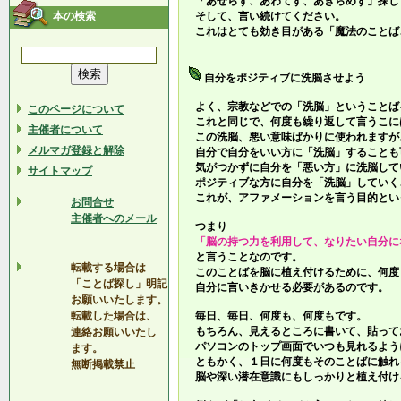
「あせらず、あわてず、あきらめず」探し
本の検索
そして、言い続けてください。
これはとても効き目がある「魔法のことば
自分をポジティブに洗脳させよう
よく、宗教などでの「洗脳」ということば
このページについて
これと同じで、何度も繰り返して言うこに
主催者について
この洗脳、悪い意味ばかりに使われますが
メルマガ登録と解除
自分で自分をいい方に「洗脳」することも
気がつかずに自分を「悪い方」に洗脳して
サイトマップ
ポジティブな方に自分を「洗脳」していく
これが、アファメーションを言う目的とい
お問合せ
主催者へのメール
つまり
「脳の持つ力を利用して、なりたい自分に
と言うことなのです。
転載する場合は
このことばを脳に植え付けるために、何度
「ことば探し」明記
自分に言いきかせる必要があるのです。
お願いいたします。
転載した場合は、
毎日、毎日、何度も、何度もです。
もちろん、見えるところに書いて、貼って
連絡お願いいたし
パソコンのトップ画面でいつも見れるよう
ます。
ともかく、１日に何度もそのことばに触れ
無断掲載禁止
脳や深い潜在意識にもしっかりと植え付け