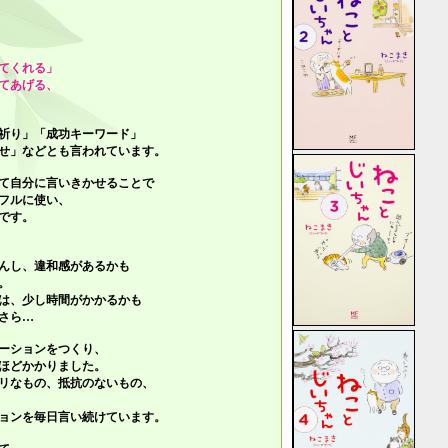
てくれる」
てあげる、
祈り」「成功キーワード」
せ」
などとも言われています。
て自分に言いきかせることで
フルに使い、
です。
んし、違和感があるかも
。
は、少し時間がかかるかも
さら…
ーションをつくり、
ほどかかりました。
リなもの、抵抗のないもの、
ョンを毎日言い続けています。