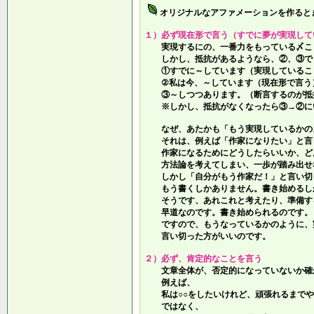
オリジナルなアファメーションを作ると
１）必ず現在形で言う（すでに夢が実現して
実現するにの、一番力をもっている〆こ
しかし、抵抗があるようなら、②、③で
①すでに～しています（実現しているこ
②私は今、～しています（現在形で言う
③～しつつあります。（断言するのが抵
※しかし、抵抗がなくなったら③→②に
なぜ、あたかも「もう実現しているかの
それは、例えば「作家になりたい」と言
作家になるためにどうしたらいいか、ど
方法論を考えてしまい、一歩が踏み出せ
しかし「自分がもう作家だ！」と言い切
もう書くしかありません。書き始めるし
そうです、あれこれと考えたり、準備す
早道なのです。書き始められるのです。
ですので、もうなっているかのように、
言い切った方がいいのです。
２）必ず、肯定的なことを言う
文章全体が、否定的になっていないか確
例えば、
私は○○をしたいけれど、頑張れるまでや
ではなく、