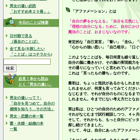
男女の違い必読
「アファメーション」とは
「おすすめ本２０冊」」
「自分の夢をかなえる」「自分を元気にし
今日のことば検索
「理想の自分になる」ために、自分にかけ
魔法のことば、おまじないなのです。
日付順で見る
（過去のことば）
肯定的な「自己宣言」「誓い」「念仏」「
「心からの強い思い」「自己暗示」「口ぐ
全て見る(※探したい
「ことば」はコチラから)
このようなことばを、毎日何度も繰り返し
自分の脳に働きかけ、その脳の実現能力を
その通りになっていくと言われているもの
これは「言ったもの勝ち」なのです。
必見！本から読み
最初は、ちょっと抵抗があるかもしれませ
とく「男女の違い」
しれませんが、何度も言ってみてください
なじむまで、それが自分のものになるまで
男女の違いって？↓
しれません。今までにない考え方だとなお
「自分を見つめて、自分の
感情を知ろう…その方法」
実は私は、ひとつの自分のためのアファメ
それがなじむまで試行錯誤しつつ、４ヶ月
男女・恋愛の本一覧
そして、それからも、もっと自分にピッタ
愛・夫婦・結婚の本
探し続けてきました。
一覧
そして、今は、自分にあったアファメーシ