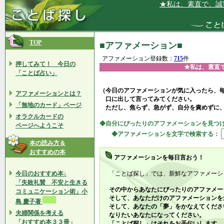
★私は、素直で、誠実な人間で
TOP
■アファメーション■
アファメーション登録数：
715
件
押してみて！ 今日の
★私は、素直
「ことば占い」
（今日のアファメーションが気に入ったら、
アファメーションとは？
口に出して言ってみてください。
「無地のカード」ページ
ただし、焦らず、急がず、自分を責めずに
オラクルカードの
◆自分にぴったりのアファメーションを見つ
ページへようこそ
◆アファメーションを文字で検索する：
本の読み方＆
おすすめの本
アファメーションを毎日言おう！
今日のおすすめ本↓
「ことば探し」では、新鮮なアファメーシ
「失敗礼賛 不安と生きる
その中からあなたにぴったりのアファメー
コミュニケーション術」小
そして、あなただけのアファメーションを
島 慶子著
そして、あなたの「夢」をかなえてくださ
夫婦関係を考える
なりたいあなたになってください。
「おすすめ本３３冊」
「ことば探し」はそれをお手伝いします。