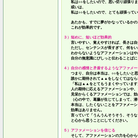
私は○○をしたいので、思い切り頑張りま
或いは、
私は○○をしたいので、とても頑張ってい
あたかも、すでに夢がかなっているかの
これが効果的です。
３）短めに、短いほど効果的
言いやすい、覚えやすければ、長さは自
ただし、センテンスが長すぎて、何をい
わからないようなアファメーションはや
自分の無意識にぴしっと伝わることばに
４）自分の感情と矛盾するようなアファメー
つまり、自分は本当は、○○をしたいと思
誰かに期待されて▲▲をしなくてはなら
「私は▲▲をとてもうまくやっています
人の期待に応えるアファメーションや、
見栄からくるアファメーションでは、効
（心の中で、葛藤が生じてしまって、潜
本当は、したくないことをアファメーシ
効果はありません。
言っていて
「うんうんそうそう、そうな
と心から思うことにしてください。
５）アファメーションを信じる
そして、アファメーションの力を心から