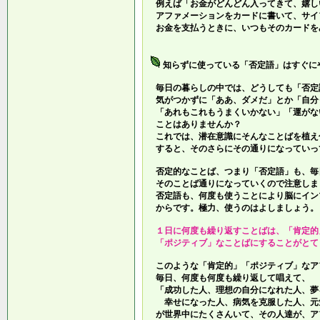
例えば「お金がどんどん入ってきて、嬉し
アファメーションをカードに書いて、サイ
お金を支払うときに、いつもそのカードを
知らずに使っている「否定語」はすぐに
毎日の暮らしの中では、どうしても「否定
気がつかずに「ああ、ダメだ」とか「自分
「あれもこれもうまくいかない」「運がな
ことはありませんか？
これでは、潜在意識にそんなことばを植え
すると、そのさらにその通りになっていっ
否定的なことば、つまり「否定語」も、毎
そのことば通りになっていくので注意しま
否定語も、何度も使うことにより脳にイン
からです。極力、使うのはよしましょう。
１日に何度も繰り返すことばは、「肯定的
「ポジティブ」なことばにすることがとて
このような「肯定的」「ポジティブ」なア
毎日、何度も何度も繰り返して唱えて、
「成功した人、理想の自分になれた人、夢
幸せになった人、病気を克服した人、元
が世界中にたくさんいて、その人達が、ア