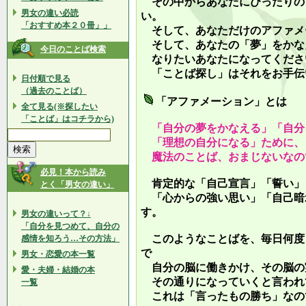
その中からあなたにぴったりの
男女の違い必読
い。
「おすすめ本２０冊」」
そして、あなただけのアファメ
そして、あなたの「夢」をかな
今日のことば検索
なりたいあなたになってくださ
「ことば探し」はそれをお手伝
日付順で見る
（過去のことば）
「アファメーション」とは
全て見る(※探したい
「ことば」はコチラから)
「自分の夢をかなえる」「自分
「理想の自分になる」ために、
魔法のことば、おまじないなの
必見！本から読み
肯定的な「自己宣言」「誓い」
とく「男女の違い」
「心からの強い思い」「自己暗
す。
男女の違いって？↓
「自分を見つめて、自分の
このようなことばを、毎日何度
感情を知ろう…その方法」
で
男女・恋愛の本一覧
自分の脳に働きかけ、その脳の
愛・夫婦・結婚の本
その通りになっていくと言われ
一覧
これは「言ったもの勝ち」なの