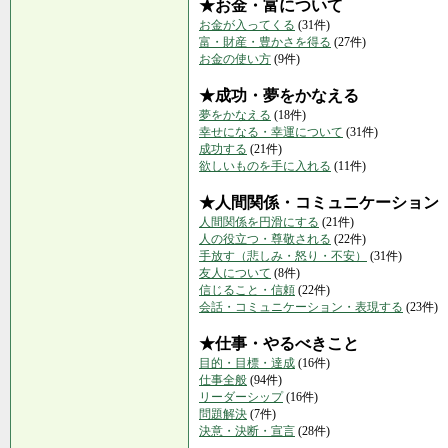
★お金・富について
お金が入ってくる
(31件)
富・財産・豊かさを得る
(27件)
お金の使い方
(9件)
★成功・夢をかなえる
夢をかなえる
(18件)
幸せになる・幸運について
(31件)
成功する
(21件)
欲しいものを手に入れる
(11件)
★人間関係・コミュニケーション
人間関係を円滑にする
(21件)
人の役立つ・尊敬される
(22件)
手放す（悲しみ・怒り・不安）
(31件)
友人について
(8件)
信じること・信頼
(22件)
会話・コミュニケーション・表現する
(23件)
★仕事・やるべきこと
目的・目標・達成
(16件)
仕事全般
(94件)
リーダーシップ
(16件)
問題解決
(7件)
決意・決断・宣言
(28件)