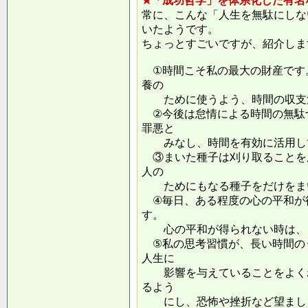
★「成功哲学」を体系化した有名
常に、こんな「人生を無駄にしな
いたようです。
ちょっとすごいですが、紹介しま
①時間こそ私の最大の財産です
養の
ために使うよう、時間の収支
②今後は怠情による時間の無駄
罪悪と
みなし、時間を有効に活用し
③まいた種子は刈り取ることを
人の
ためにもなる種子をだけをまい
④毎日、ある程度の心の平和が
す。
心の平和が得られない時は、ま
⑤私の思考習慣が、長い時間の
人生に
影響を与えていることをよくわ
るよう
にし、恐怖や挫折など望ましく