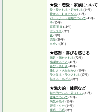
★愛・恋愛・家族について
愛・愛される・好かれる
(14件)
愛する・好きになる
(13件)
パートナー・結婚について
(43件)
子
(15件)
家庭/家族
(11件)
セックス
(7件)
親
(7件)
恋愛
(29件)
出会い
(5件)
★感謝・喜びを感じる
満足・満たされる
(72件)
感謝すること
(41件)
喜び・楽しさ
(48件)
優しさ・あたたかさ
(16件)
受け取る・受け入れる
(17件)
与える・あげる
(8件)
★魅力的・健康など
魅力的でいる・若々しい
(33件)
健康について
(27件)
病気を治す
(11件)
習慣・クセ
(14件)
睡眠・不眠
(6件)