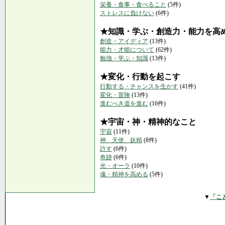
栄養・食事・食べること
(5件)
ストレスに負けない
(6件)
★知識・学ぶ・創造力・能力を高
創造・アイディア
(13件)
能力・才能について
(62件)
勉強・学ぶ・知識
(13件)
★変化・行動を起こす
行動する・チャンスを生かす
(41件)
変化・冒険
(13件)
進むべき道を進む
(16件)
★宇宙・神・精神的なこと
宇宙
(11件)
神、天使、妖精
(8件)
許す
(6件)
奇跡
(6件)
光・オーラ
(10件)
魂・精神を高める
(5件)
▼
「こ