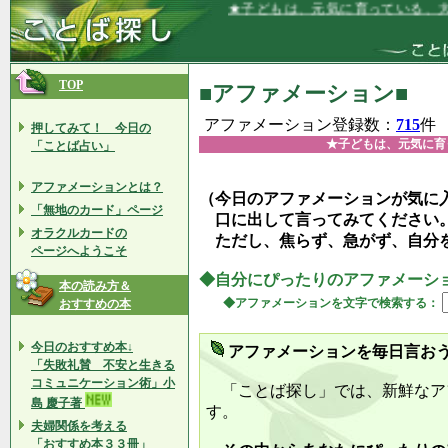
★子どもは、元気に育っている、大丈夫、
TOP
■アファメーション■
アファメーション登録数：
715
件
押してみて！ 今日の
★子どもは、元気に育
「ことば占い」
アファメーションとは？
（今日のアファメーションが気に
「無地のカード」ページ
口に出して言ってみてください
オラクルカードの
ただし、焦らず、急がず、自分
ページへようこそ
◆自分にぴったりのアファメーシ
本の読み方＆
◆アファメーションを文字で検索する：
おすすめの本
今日のおすすめ本↓
アファメーションを毎日言お
「失敗礼賛 不安と生きる
コミュニケーション術」小
「ことば探し」では、新鮮なア
島 慶子著
す。
夫婦関係を考える
「おすすめ本３３冊」