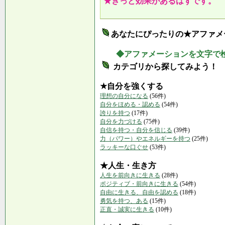
★きっと効果があるはずです。
あなたにぴったりの★アファメ
◆アファメーションを文字で
カテゴリから探してみよう！
★自分を強くする
理想の自分になる
(56件)
自分をほめる・認める
(54件)
誇りを持つ
(17件)
自分を力づける
(75件)
自信を持つ・自分を信じる
(39件)
力（パワー）やエネルギーを持つ
(25件)
ラッキーな口ぐせ
(53件)
★人生・生き方
人生を前向きに生きる
(28件)
ポジティブ・前向きに生きる
(54件)
自由に生きる、自由を認める
(18件)
勇気を持つ、ある
(15件)
正直・誠実に生きる
(10件)