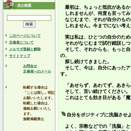
本の検索
最初は、ちょっと抵抗があるか
しれませんが、何度も言ってみ
なじむまで、それが自分のもの
しれません。今までにない考え
このページについて
実は私は、ひとつの自分のため
主催者について
それがなじむまで試行錯誤しつ
そして、それからも、もっと自
メルマガ登録と解除
の、
サイトマップ
探し続けてきました。
お問合せ
そして、今は、自分にあったア
主催者へのメール
す。
「あせらず、あわてず、あきら
転載する場合は
そして、言い続けてください。
「ことば探し」明記
これはとても効き目がある「魔
お願いいたします。
転載した場合は、
連絡お願いいたし
ます。
自分をポジティブに洗脳させ
無断掲載禁止
よく、宗教などでの「洗脳」と