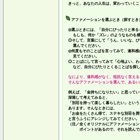
きっと、あなたの人生は、変わっていくこ
アファメーションを選ぶとき（探すとき
◎選ぶときには、「自分にぴったりと来る
もしも、何か「ズレ」のようなものを感
◎そして、言葉にして「うん、いいな、ぴ
選んでください。
◎何度もそのことばを言ってみて、違和感
見てください。
◎ことばにして言ってみて「心地よい、わ
など、自分にぴたりとくることばを探し
なにより、違和感がなく、抵抗なく言える
そんなアファメーションを選んで、あるい
例えば、「金持ちになりたい」と思ってい
深堀して考えてみると、
「別荘を持って楽しく暮らしたい」という
あります。そんなときには、
「お金をたくさん得て、ステキな別荘を買
と言うふうにアレンジしてみてください。
（注／全くオリジナルにアファメーション
ポイントがあるので、それを読んでか