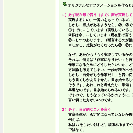
オリジナルなアファメーションを作ると
１）必ず現在形で言う（すでに夢が実現して
実現するにの、一番力をもっている〆こ
しかし、抵抗があるようなら、②、③で
①すでに～しています（実現しているこ
②私は今、～しています（現在形で言う
③～しつつあります。（断言するのが抵
※しかし、抵抗がなくなったら③→②に
なぜ、あたかも「もう実現しているかの
それは、例えば「作家になりたい」と言
作家になるためにどうしたらいいか、ど
方法論を考えてしまい、一歩が踏み出せ
しかし「自分がもう作家だ！」と言い切
もう書くしかありません。書き始めるし
そうです、あれこれと考えたり、準備す
早道なのです。書き始められるのです。
ですので、もうなっているかのように、
言い切った方がいいのです。
２）必ず、肯定的なことを言う
文章全体が、否定的になっていないか確
例えば、
私は○○をしたいけれど、頑張れるまでや
ではなく、