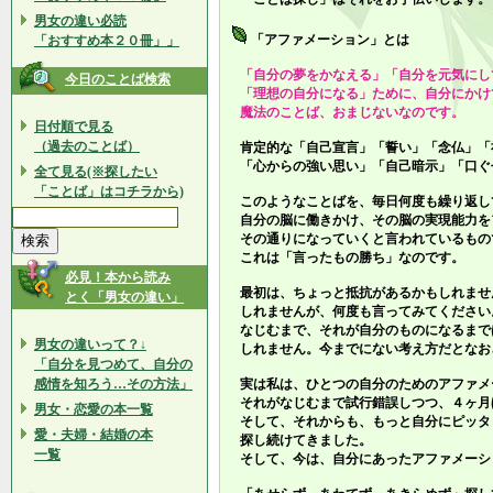
男女の違い必読
「アファメーション」とは
「おすすめ本２０冊」」
「自分の夢をかなえる」「自分を元気にし
今日のことば検索
「理想の自分になる」ために、自分にかけ
魔法のことば、おまじないなのです。
日付順で見る
（過去のことば）
肯定的な「自己宣言」「誓い」「念仏」「
「心からの強い思い」「自己暗示」「口ぐ
全て見る(※探したい
「ことば」はコチラから)
このようなことばを、毎日何度も繰り返し
自分の脳に働きかけ、その脳の実現能力を
その通りになっていくと言われているもの
これは「言ったもの勝ち」なのです。
必見！本から読み
最初は、ちょっと抵抗があるかもしれませ
とく「男女の違い」
しれませんが、何度も言ってみてください
なじむまで、それが自分のものになるまで
男女の違いって？↓
しれません。今までにない考え方だとなお
「自分を見つめて、自分の
感情を知ろう…その方法」
実は私は、ひとつの自分のためのアファメ
それがなじむまで試行錯誤しつつ、４ヶ月
男女・恋愛の本一覧
そして、それからも、もっと自分にピッタ
愛・夫婦・結婚の本
探し続けてきました。
一覧
そして、今は、自分にあったアファメーシ