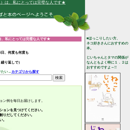
にとっては完璧な人です★
■ほっこりしたい方、
は、私にとっては完璧な人です★
ネコ好きさんにおすすめの
本。
毎日、何度も何度も
じいちゃんとタマの関係が
、繰り返しで）
なんともよく特に１．２は
おすすめですよ～!!
けたい→
カテゴリから探す
ョン例を毎日お届けします。
ションを見つけてください。
創りだしてください。
い。