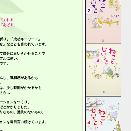
てくれる」
てあげる、
祈り」「成功キーワード」
せ」
などとも言われています。
て自分に言いきかせることで
フルに使い、
です。
んし、違和感があるかも
。
は、少し時間がかかるかも
さら…
ーションをつくり、
ほどかかりました。
リなもの、抵抗のないもの、
ョンを毎日言い続けています。