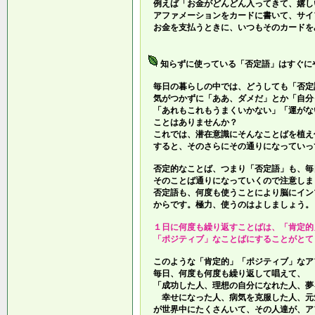
例えば「お金がどんどん入ってきて、嬉し
アファメーションをカードに書いて、サイ
お金を支払うときに、いつもそのカードを
知らずに使っている「否定語」はすぐに
毎日の暮らしの中では、どうしても「否定
気がつかずに「ああ、ダメだ」とか「自分
「あれもこれもうまくいかない」「運がな
ことはありませんか？
これでは、潜在意識にそんなことばを植え
すると、そのさらにその通りになっていっ
否定的なことば、つまり「否定語」も、毎
そのことば通りになっていくので注意しま
否定語も、何度も使うことにより脳にイン
からです。極力、使うのはよしましょう。
１日に何度も繰り返すことばは、「肯定的
「ポジティブ」なことばにすることがとて
このような「肯定的」「ポジティブ」なア
毎日、何度も何度も繰り返して唱えて、
「成功した人、理想の自分になれた人、夢
幸せになった人、病気を克服した人、元
が世界中にたくさんいて、その人達が、ア