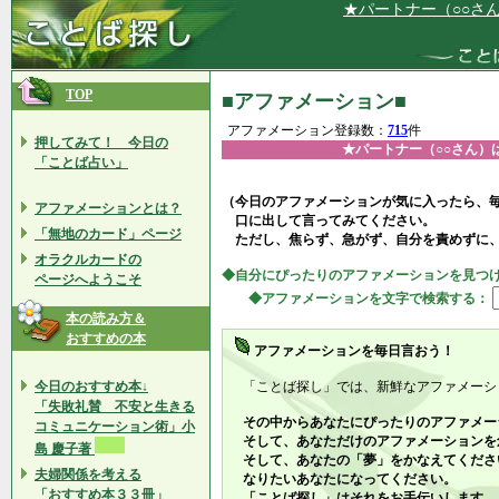
★パートナー（○○さん）は、私
TOP
■アファメーション■
アファメーション登録数：
715
件
押してみて！ 今日の
★パートナー（○○さん）
「ことば占い」
（今日のアファメーションが気に入ったら、
アファメーションとは？
口に出して言ってみてください。
「無地のカード」ページ
ただし、焦らず、急がず、自分を責めずに
オラクルカードの
◆自分にぴったりのアファメーションを見つ
ページへようこそ
◆アファメーションを文字で検索する：
本の読み方＆
おすすめの本
アファメーションを毎日言おう！
今日のおすすめ本↓
「ことば探し」では、新鮮なアファメーシ
「失敗礼賛 不安と生きる
その中からあなたにぴったりのアファメー
コミュニケーション術」小
そして、あなただけのアファメーションを
島 慶子著
そして、あなたの「夢」をかなえてくださ
夫婦関係を考える
なりたいあなたになってください。
「おすすめ本３３冊」
「ことば探し」はそれをお手伝いします。