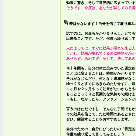
効果に驚き、そして世界的に広まっていま
そうです、今度は、あなたが試してみる番
夢はかないます！自分を信じて取り組み
試すのに、お金もかかりませんし、とても
出来ることです。ただ、何度も繰り返して
人によっては、すぐに効果が現れて来る人
しかし、効果が現れてくるのに時間がかか
あせらず、あわてず、そして、決してあき
何十年間も、自分の体に染みついた否定的
ことばに変えることは、時間がかかります
それがなじんだり、何となく違和感がなく
ゆっくりとすぐにあきらめたりせずに、取
１ヶ月や２ヶ月やって効果がないからとや
もっとじっくりと長期的な気持ちで続けま
（もし、なかったら、アファメーションが
言うのはただですし、そんなに手間でもか
その効果を信じて、ただ時間のあるときに
ぜひ、継続することをおすすめします。
自分のための、自分にぴったりの「肯定的
何度も繰り返して言ってみましょう