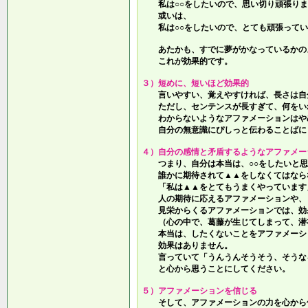
私は○○をしたいので、思い切り頑張りま
或いは、
私は○○をしたいので、とても頑張ってい
あたかも、すでに夢がかなっているかの
これが効果的です。
３）短めに、短いほど効果的
言いやすい、覚えやすければ、長さは自
ただし、センテンスが長すぎて、何をい
わからないようなアファメーションはや
自分の無意識にぴしっと伝わることばに
４）自分の感情と矛盾するようなアファメー
つまり、自分は本当は、○○をしたいと思
誰かに期待されて▲▲をしなくてはなら
「私は▲▲をとてもうまくやっています
人の期待に応えるアファメーションや、
見栄からくるアファメーションでは、効
（心の中で、葛藤が生じてしまって、潜
本当は、したくないことをアファメーシ
効果はありません。
言っていて
「うんうんそうそう、そうな
と心から思うことにしてください。
５）アファメーションを信じる
そして、アファメーションの力を心から