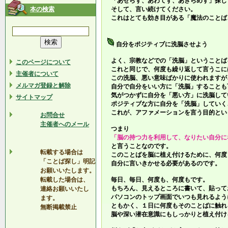
「あせらず、あわてず、あきらめず」探し
本の検索
そして、言い続けてください。
これはとても効き目がある「魔法のことば
自分をポジティブに洗脳させよう
よく、宗教などでの「洗脳」ということば
このページについて
これと同じで、何度も繰り返して言うこに
主催者について
この洗脳、悪い意味ばかりに使われますが
メルマガ登録と解除
自分で自分をいい方に「洗脳」することも
気がつかずに自分を「悪い方」に洗脳して
サイトマップ
ポジティブな方に自分を「洗脳」していく
これが、アファメーションを言う目的とい
お問合せ
主催者へのメール
つまり
「脳の持つ力を利用して、なりたい自分に
と言うことなのです。
転載する場合は
このことばを脳に植え付けるために、何度
「ことば探し」明記
自分に言いきかせる必要があるのです。
お願いいたします。
転載した場合は、
毎日、毎日、何度も、何度もです。
もちろん、見えるところに書いて、貼って
連絡お願いいたし
パソコンのトップ画面でいつも見れるよう
ます。
ともかく、１日に何度もそのことばに触れ
無断掲載禁止
脳や深い潜在意識にもしっかりと植え付け