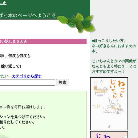
■ほっこりしたい方、
言い訳しません★
ネコ好きさんにおすすめの
本。
毎日、何度も何度も
じいちゃんとタマの関係が
、繰り返しで）
なんともよく特に１．２は
おすすめですよ～!!
けたい→
カテゴリから探す
ョン例を毎日お届けします。
ションを見つけてください。
創りだしてください。
い。