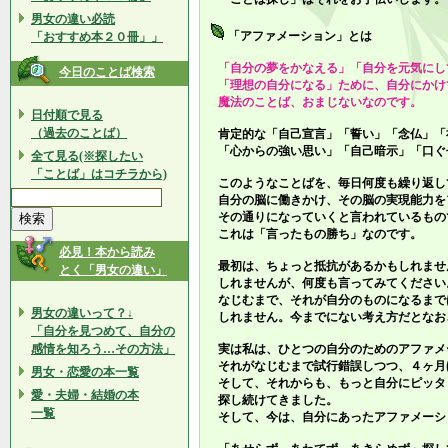
男女の違い必読
「アファメーション」とは
「おすすめ本２０冊」」
「自分の夢をかなえる」「自分を元気にし
今日のことば検索
「理想の自分になる」ために、自分にかけ
魔法のことば、おまじないなのです。
日付順で見る
（過去のことば）
肯定的な「自己宣言」「誓い」「念仏」「
「心からの強い思い」「自己暗示」「口ぐ
全て見る(※探したい
「ことば」はコチラから)
このようなことばを、毎日何度も繰り返し
自分の脳に働きかけ、その脳の実現能力を
その通りになっていくと言われているもの
これは「言ったもの勝ち」なのです。
必見！本から読み
最初は、ちょっと抵抗があるかもしれませ
とく「男女の違い」
しれませんが、何度も言ってみてください
なじむまで、それが自分のものになるまで
男女の違いって？↓
しれません。今までにない考え方だとなお
「自分を見つめて、自分の
感情を知ろう…その方法」
実は私は、ひとつの自分のためのアファメ
それがなじむまで試行錯誤しつつ、４ヶ月
男女・恋愛の本一覧
そして、それからも、もっと自分にピッタ
愛・夫婦・結婚の本
探し続けてきました。
一覧
そして、今は、自分にあったアファメーシ