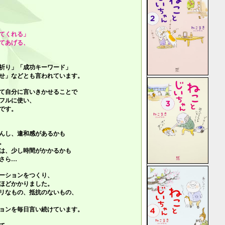
てくれる」
てあげる、
祈り」「成功キーワード」
せ」
などとも言われています。
て自分に言いきかせることで
フルに使い、
です。
んし、違和感があるかも
。
は、少し時間がかかるかも
さら…
ーションをつくり、
ほどかかりました。
リなもの、抵抗のないもの、
ョンを毎日言い続けています。