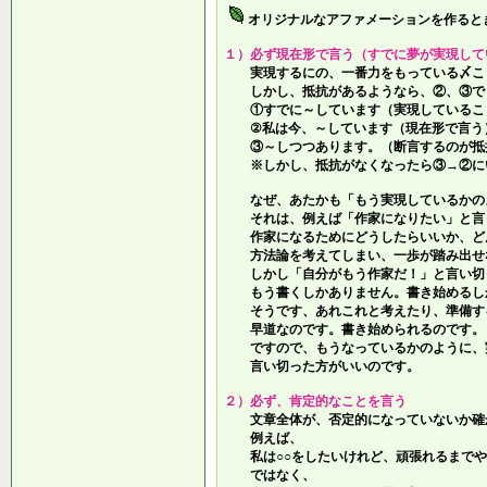
オリジナルなアファメーションを作ると
１）必ず現在形で言う（すでに夢が実現して
実現するにの、一番力をもっている〆こ
しかし、抵抗があるようなら、②、③で
①すでに～しています（実現しているこ
②私は今、～しています（現在形で言う
③～しつつあります。（断言するのが抵
※しかし、抵抗がなくなったら③→②に
なぜ、あたかも「もう実現しているかの
それは、例えば「作家になりたい」と言
作家になるためにどうしたらいいか、ど
方法論を考えてしまい、一歩が踏み出せ
しかし「自分がもう作家だ！」と言い切
もう書くしかありません。書き始めるし
そうです、あれこれと考えたり、準備す
早道なのです。書き始められるのです。
ですので、もうなっているかのように、
言い切った方がいいのです。
２）必ず、肯定的なことを言う
文章全体が、否定的になっていないか確
例えば、
私は○○をしたいけれど、頑張れるまでや
ではなく、