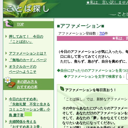
★私は、言い訳しません★
TOP
■アファメーション■
アファメーション登録数：
715
件
押してみて！ 今日の
★私は、
「ことば占い」
（今日のアファメーションが気に入ったら、
アファメーションとは？
口に出して言ってみてください。
「無地のカード」ページ
ただし、焦らず、急がず、自分を責めずに
オラクルカードの
◆自分にぴったりのアファメーションを見つ
ページへようこそ
◆アファメーションを文字で検索する：
本の読み方＆
おすすめの本
アファメーションを毎日言おう！
今日のおすすめ本↓
「ことば探し」では、新鮮なアファメーシ
「失敗礼賛 不安と生きる
その中からあなたにぴったりのアファメー
コミュニケーション術」小
そして、あなただけのアファメーションを
島 慶子著
そして、あなたの「夢」をかなえてくださ
夫婦関係を考える
なりたいあなたになってください。
「おすすめ本３３冊」
「ことば探し」はそれをお手伝いします。