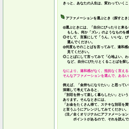
きっと、あなたの人生は、変わっていくこ
アファメーションを選ぶとき（探すとき
◎選ぶときには、「自分にぴったりと来る
もしも、何か「ズレ」のようなものを感
◎そして、言葉にして「うん、いいな、ぴ
選んでください。
◎何度もそのことばを言ってみて、違和感
見てください。
◎ことばにして言ってみて「心地よい、わ
など、自分にぴたりとくることばを探し
なにより、違和感がなく、抵抗なく言える
そんなアファメーションを選んで、あるい
例えば、「金持ちになりたい」と思ってい
深堀して考えてみると、
「別荘を持って楽しく暮らしたい」という
あります。そんなときには、
「お金をたくさん得て、ステキな別荘を買
と言うふうにアレンジしてみてください。
（注／全くオリジナルにアファメーション
ポイントがあるので、それを読んでか