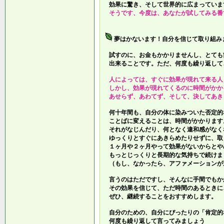
効果に驚き、そして世界的に広まっていま
そうです、今度は、あなたが試してみる番
夢はかないます！自分を信じて取り組み
試すのに、お金もかかりませんし、とても
出来ることです。ただ、何度も繰り返して
人によっては、すぐに効果が現れて来る人
しかし、効果が現れてくるのに時間がかか
あせらず、あわてず、そして、決してあき
何十年間も、自分の体に染みついた否定的
ことばに変えることは、時間がかかります
それがなじんだり、何となく違和感がなく
ゆっくりとすぐにあきらめたりせずに、取
１ヶ月や２ヶ月やって効果がないからとや
もっとじっくりと長期的な気持ちで続けま
（もし、なかったら、アファメーションが
言うのはただですし、そんなに手間でもか
その効果を信じて、ただ時間のあるときに
ぜひ、継続することをおすすめします。
自分のための、自分にぴったりの「肯定的
何度も繰り返して言ってみましょう