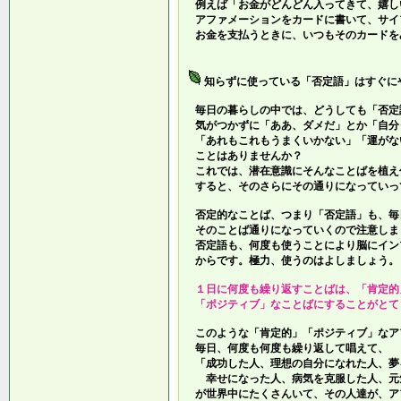
例えば「お金がどんどん入ってきて、嬉し
アファメーションをカードに書いて、サイ
お金を支払うときに、いつもそのカードを
知らずに使っている「否定語」はすぐに
毎日の暮らしの中では、どうしても「否定
気がつかずに「ああ、ダメだ」とか「自分
「あれもこれもうまくいかない」「運がな
ことはありませんか？
これでは、潜在意識にそんなことばを植え
すると、そのさらにその通りになっていっ
否定的なことば、つまり「否定語」も、毎
そのことば通りになっていくので注意しま
否定語も、何度も使うことにより脳にイン
からです。極力、使うのはよしましょう。
１日に何度も繰り返すことばは、「肯定的
「ポジティブ」なことばにすることがとて
このような「肯定的」「ポジティブ」なア
毎日、何度も何度も繰り返して唱えて、
「成功した人、理想の自分になれた人、夢
幸せになった人、病気を克服した人、元
が世界中にたくさんいて、その人達が、ア