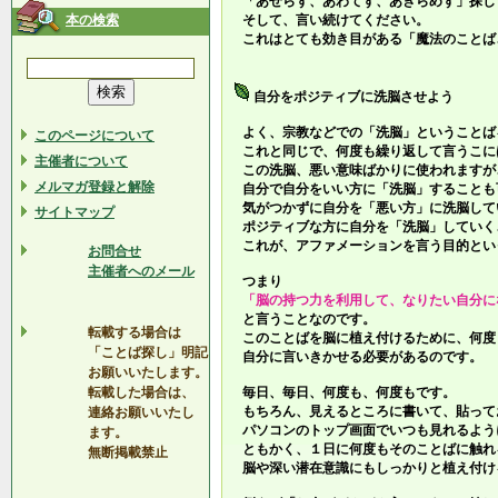
「あせらず、あわてず、あきらめず」探し
本の検索
そして、言い続けてください。
これはとても効き目がある「魔法のことば
自分をポジティブに洗脳させよう
よく、宗教などでの「洗脳」ということば
このページについて
これと同じで、何度も繰り返して言うこに
主催者について
この洗脳、悪い意味ばかりに使われますが
メルマガ登録と解除
自分で自分をいい方に「洗脳」することも
気がつかずに自分を「悪い方」に洗脳して
サイトマップ
ポジティブな方に自分を「洗脳」していく
これが、アファメーションを言う目的とい
お問合せ
主催者へのメール
つまり
「脳の持つ力を利用して、なりたい自分に
と言うことなのです。
転載する場合は
このことばを脳に植え付けるために、何度
「ことば探し」明記
自分に言いきかせる必要があるのです。
お願いいたします。
転載した場合は、
毎日、毎日、何度も、何度もです。
もちろん、見えるところに書いて、貼って
連絡お願いいたし
パソコンのトップ画面でいつも見れるよう
ます。
ともかく、１日に何度もそのことばに触れ
無断掲載禁止
脳や深い潜在意識にもしっかりと植え付け