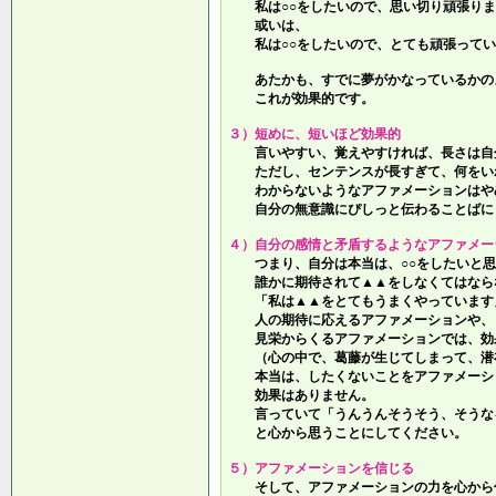
私は○○をしたいので、思い切り頑張りま
或いは、
私は○○をしたいので、とても頑張ってい
あたかも、すでに夢がかなっているかの
これが効果的です。
３）短めに、短いほど効果的
言いやすい、覚えやすければ、長さは自
ただし、センテンスが長すぎて、何をい
わからないようなアファメーションはや
自分の無意識にぴしっと伝わることばに
４）自分の感情と矛盾するようなアファメー
つまり、自分は本当は、○○をしたいと思
誰かに期待されて▲▲をしなくてはなら
「私は▲▲をとてもうまくやっています
人の期待に応えるアファメーションや、
見栄からくるアファメーションでは、効
（心の中で、葛藤が生じてしまって、潜
本当は、したくないことをアファメーシ
効果はありません。
言っていて
「うんうんそうそう、そうな
と心から思うことにしてください。
５）アファメーションを信じる
そして、アファメーションの力を心から