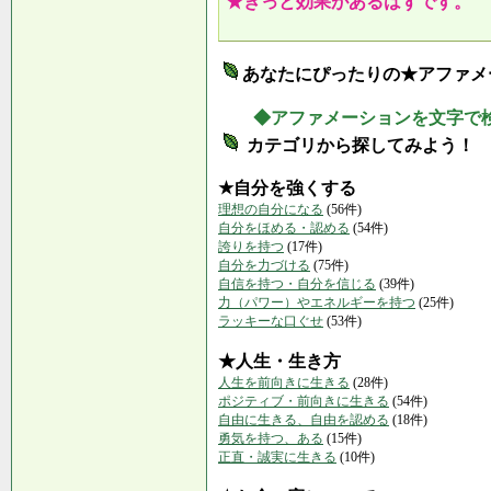
★きっと効果があるはずです。
あなたにぴったりの★アファメ
◆アファメーションを文字で
カテゴリから探してみよう！
★自分を強くする
理想の自分になる
(56件)
自分をほめる・認める
(54件)
誇りを持つ
(17件)
自分を力づける
(75件)
自信を持つ・自分を信じる
(39件)
力（パワー）やエネルギーを持つ
(25件)
ラッキーな口ぐせ
(53件)
★人生・生き方
人生を前向きに生きる
(28件)
ポジティブ・前向きに生きる
(54件)
自由に生きる、自由を認める
(18件)
勇気を持つ、ある
(15件)
正直・誠実に生きる
(10件)