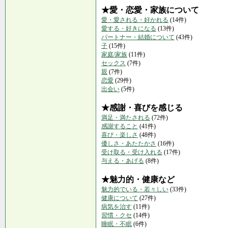
★愛・恋愛・家族について
愛・愛される・好かれる
(14件)
愛する・好きになる
(13件)
パートナー・結婚について
(43件)
子
(15件)
家庭/家族
(11件)
セックス
(7件)
親
(7件)
恋愛
(29件)
出会い
(5件)
★感謝・喜びを感じる
満足・満たされる
(72件)
感謝すること
(41件)
喜び・楽しさ
(48件)
優しさ・あたたかさ
(16件)
受け取る・受け入れる
(17件)
与える・あげる
(8件)
★魅力的・健康など
魅力的でいる・若々しい
(33件)
健康について
(27件)
病気を治す
(11件)
習慣・クセ
(14件)
睡眠・不眠
(6件)