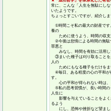
★「成功哲学」を体系化した有名
常に、こんな「人生を無駄にしな
いたようです。
ちょっとすごいですが、紹介しま
①時間こそ私の最大の財産です
養の
ために使うよう、時間の収支
②今後は怠情による時間の無駄
罪悪と
みなし、時間を有効に活用し
③まいた種子は刈り取ることを
人の
ためにもなる種子をだけをまい
④毎日、ある程度の心の平和が
す。
心の平和が得られない時は、ま
⑤私の思考習慣が、長い時間の
人生に
影響を与えていることをよくわ
るよう
にし、恐怖や挫折など望ましく