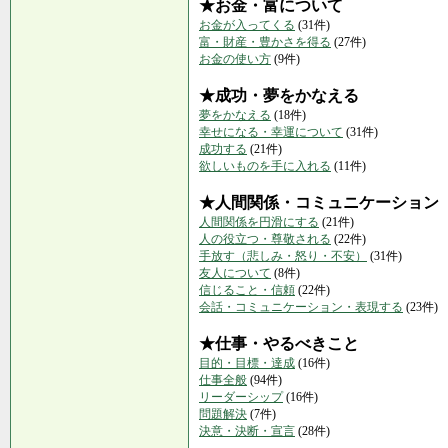
★お金・富について
お金が入ってくる
(31件)
富・財産・豊かさを得る
(27件)
お金の使い方
(9件)
★成功・夢をかなえる
夢をかなえる
(18件)
幸せになる・幸運について
(31件)
成功する
(21件)
欲しいものを手に入れる
(11件)
★人間関係・コミュニケーション
人間関係を円滑にする
(21件)
人の役立つ・尊敬される
(22件)
手放す（悲しみ・怒り・不安）
(31件)
友人について
(8件)
信じること・信頼
(22件)
会話・コミュニケーション・表現する
(23件)
★仕事・やるべきこと
目的・目標・達成
(16件)
仕事全般
(94件)
リーダーシップ
(16件)
問題解決
(7件)
決意・決断・宣言
(28件)