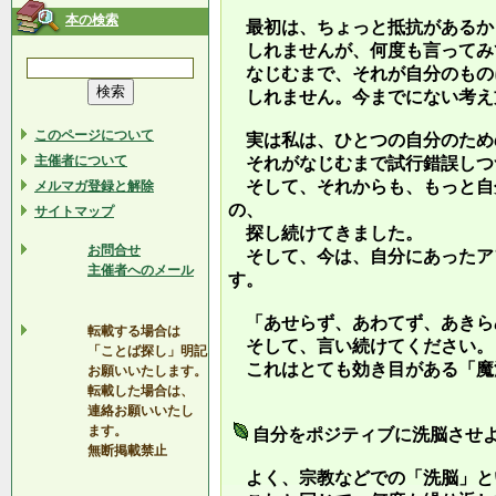
本の検索
最初は、ちょっと抵抗があるか
しれませんが、何度も言ってみ
なじむまで、それが自分のもの
しれません。今までにない考え
このページについて
実は私は、ひとつの自分のため
主催者について
それがなじむまで試行錯誤しつ
そして、それからも、もっと自
メルマガ登録と解除
の、
サイトマップ
探し続けてきました。
お問合せ
そして、今は、自分にあったア
主催者へのメール
す。
「あせらず、あわてず、あきら
転載する場合は
そして、言い続けてください。
「ことば探し」明記
これはとても効き目がある「魔
お願いいたします。
転載した場合は、
連絡お願いいたし
ます。
自分をポジティブに洗脳させ
無断掲載禁止
よく、宗教などでの「洗脳」と