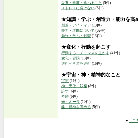
栄養・食事・食べること
(5件)
ストレスに負けない
(6件)
★知識・学ぶ・創造力・能力を高
創造・アイディア
(13件)
能力・才能について
(62件)
勉強・学ぶ・知識
(13件)
★変化・行動を起こす
行動する・チャンスを生かす
(41件)
変化・冒険
(13件)
進むべき道を進む
(16件)
★宇宙・神・精神的なこと
宇宙
(11件)
神、天使、妖精
(8件)
許す
(6件)
奇跡
(6件)
光・オーラ
(10件)
魂・精神を高める
(5件)
▼
「こ