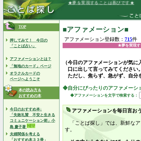
★夢を実現することは喜びです★
TOP
■アファメーション■
アファメーション登録数：
715
件
押してみて！ 今日の
★夢を実現す
「ことば占い」
アファメーションとは？
（今日のアファメーションが気に
「無地のカード」ページ
口に出して言ってみてください
オラクルカードの
ただし、焦らず、急がず、自分
ページへようこそ
◆自分にぴったりのアファメーシ
本の読み方＆
◆アファメーションを文字で検索する：
おすすめの本
今日のおすすめ本↓
アファメーションを毎日言お
「失敗礼賛 不安と生きる
コミュニケーション術」小
「ことば探し」では、新鮮なア
島 慶子著
す。
夫婦関係を考える
「おすすめ本３３冊」