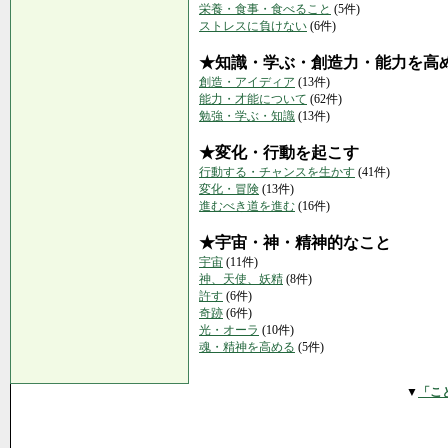
栄養・食事・食べること
(5件)
ストレスに負けない
(6件)
★知識・学ぶ・創造力・能力を高
創造・アイディア
(13件)
能力・才能について
(62件)
勉強・学ぶ・知識
(13件)
★変化・行動を起こす
行動する・チャンスを生かす
(41件)
変化・冒険
(13件)
進むべき道を進む
(16件)
★宇宙・神・精神的なこと
宇宙
(11件)
神、天使、妖精
(8件)
許す
(6件)
奇跡
(6件)
光・オーラ
(10件)
魂・精神を高める
(5件)
▼
「こ