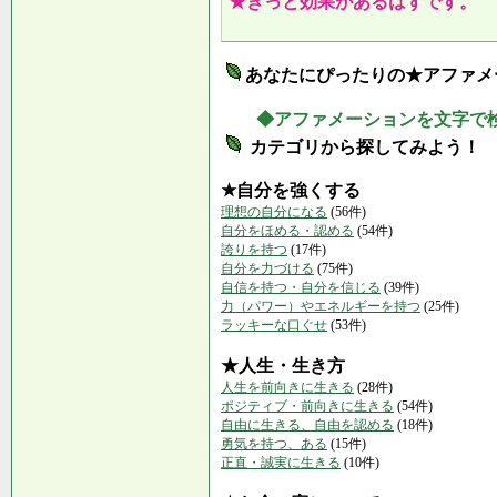
★きっと効果があるはずです。
あなたにぴったりの★アファメ
◆アファメーションを文字で
カテゴリから探してみよう！
★自分を強くする
理想の自分になる
(56件)
自分をほめる・認める
(54件)
誇りを持つ
(17件)
自分を力づける
(75件)
自信を持つ・自分を信じる
(39件)
力（パワー）やエネルギーを持つ
(25件)
ラッキーな口ぐせ
(53件)
★人生・生き方
人生を前向きに生きる
(28件)
ポジティブ・前向きに生きる
(54件)
自由に生きる、自由を認める
(18件)
勇気を持つ、ある
(15件)
正直・誠実に生きる
(10件)