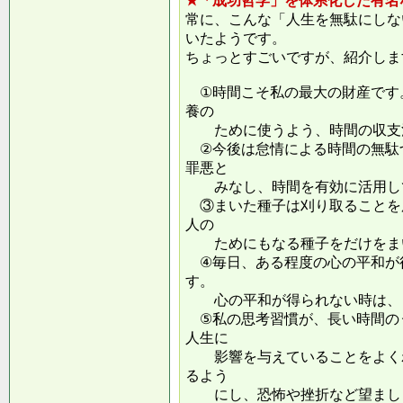
★「成功哲学」を体系化した有名
常に、こんな「人生を無駄にしな
いたようです。
ちょっとすごいですが、紹介しま
①時間こそ私の最大の財産です
養の
ために使うよう、時間の収支
②今後は怠情による時間の無駄
罪悪と
みなし、時間を有効に活用し
③まいた種子は刈り取ることを
人の
ためにもなる種子をだけをまい
④毎日、ある程度の心の平和が
す。
心の平和が得られない時は、ま
⑤私の思考習慣が、長い時間の
人生に
影響を与えていることをよくわ
るよう
にし、恐怖や挫折など望ましく