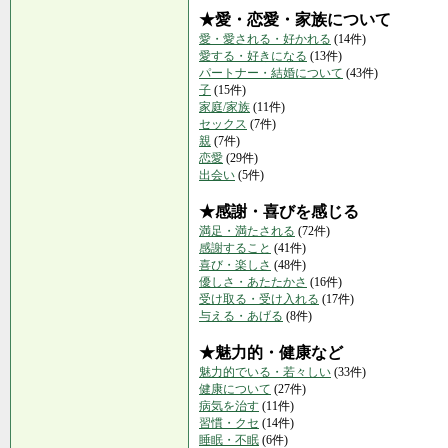
★愛・恋愛・家族について
愛・愛される・好かれる
(14件)
愛する・好きになる
(13件)
パートナー・結婚について
(43件)
子
(15件)
家庭/家族
(11件)
セックス
(7件)
親
(7件)
恋愛
(29件)
出会い
(5件)
★感謝・喜びを感じる
満足・満たされる
(72件)
感謝すること
(41件)
喜び・楽しさ
(48件)
優しさ・あたたかさ
(16件)
受け取る・受け入れる
(17件)
与える・あげる
(8件)
★魅力的・健康など
魅力的でいる・若々しい
(33件)
健康について
(27件)
病気を治す
(11件)
習慣・クセ
(14件)
睡眠・不眠
(6件)