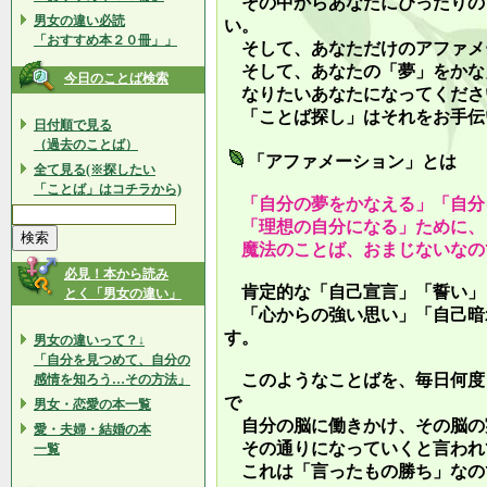
その中からあなたにぴったりの
男女の違い必読
い。
「おすすめ本２０冊」」
そして、あなただけのアファメ
そして、あなたの「夢」をかな
今日のことば検索
なりたいあなたになってくださ
「ことば探し」はそれをお手伝
日付順で見る
（過去のことば）
「アファメーション」とは
全て見る(※探したい
「ことば」はコチラから)
「自分の夢をかなえる」「自分
「理想の自分になる」ために、
魔法のことば、おまじないなの
必見！本から読み
肯定的な「自己宣言」「誓い」
とく「男女の違い」
「心からの強い思い」「自己暗
す。
男女の違いって？↓
「自分を見つめて、自分の
このようなことばを、毎日何度
感情を知ろう…その方法」
で
男女・恋愛の本一覧
自分の脳に働きかけ、その脳の
愛・夫婦・結婚の本
その通りになっていくと言われ
一覧
これは「言ったもの勝ち」なの