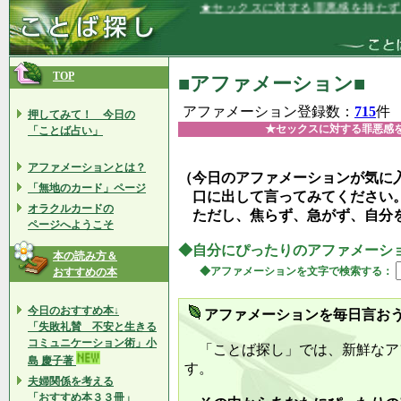
★セックスに対する罪悪感を持たず、楽し
TOP
■アファメーション■
アファメーション登録数：
715
件
押してみて！ 今日の
★セックスに対する罪悪感
「ことば占い」
アファメーションとは？
（今日のアファメーションが気に
「無地のカード」ページ
口に出して言ってみてください
オラクルカードの
ただし、焦らず、急がず、自分
ページへようこそ
◆自分にぴったりのアファメーシ
本の読み方＆
◆アファメーションを文字で検索する：
おすすめの本
今日のおすすめ本↓
アファメーションを毎日言お
「失敗礼賛 不安と生きる
コミュニケーション術」小
「ことば探し」では、新鮮なア
島 慶子著
す。
夫婦関係を考える
「おすすめ本３３冊」