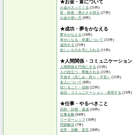
★お金・富について
お金が入ってくる
(31件)
富・財産・豊かさを得る
(27件)
お金の使い方
(9件)
★成功・夢をかなえる
夢をかなえる
(18件)
幸せになる・幸運について
(31件)
成功する
(21件)
欲しいものを手に入れる
(11件)
★人間関係・コミュニケーション
人間関係を円滑にする
(21件)
人の役立つ・尊敬される
(22件)
手放す（悲しみ・怒り・不安）
(31件)
友人について
(8件)
信じること・信頼
(22件)
会話・コミュニケーション・表現する
(23件)
★仕事・やるべきこと
目的・目標・達成
(16件)
仕事全般
(94件)
リーダーシップ
(16件)
問題解決
(7件)
決意・決断・宣言
(28件)