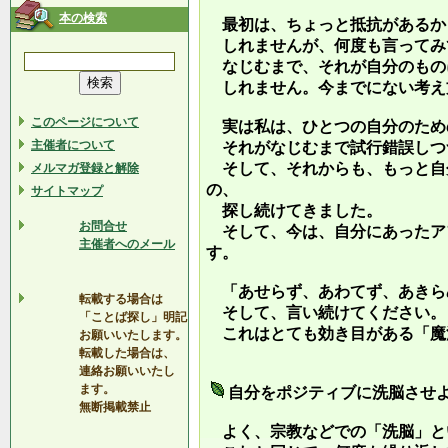
本の検索
最初は、ちょっと抵抗があるか
しれませんが、何度も言ってみ
なじむまで、それが自分のもの
しれません。今までにない考え
このページについて
実は私は、ひとつの自分のため
主催者について
それがなじむまで試行錯誤しつ
そして、それからも、もっと自
メルマガ登録と解除
の、
サイトマップ
探し続けてきました。
お問合せ
そして、今は、自分にあったア
主催者へのメール
す。
「あせらず、あわてず、あきら
転載する場合は
そして、言い続けてください。
「ことば探し」明記
これはとても効き目がある「魔
お願いいたします。
転載した場合は、
連絡お願いいたし
ます。
自分をポジティブに洗脳させ
無断掲載禁止
よく、宗教などでの「洗脳」と