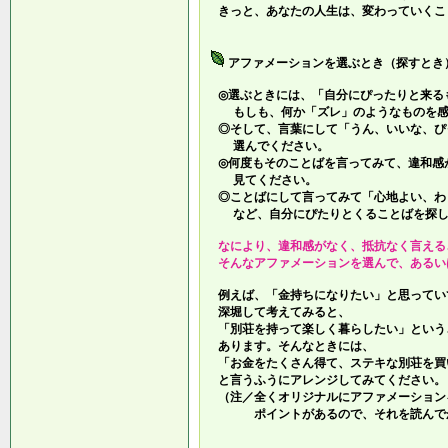
きっと、あなたの人生は、変わっていくこ
アファメーションを選ぶとき（探すとき
◎選ぶときには、「自分にぴったりと来る
もしも、何か「ズレ」のようなものを感
◎そして、言葉にして「うん、いいな、ぴ
選んでください。
◎何度もそのことばを言ってみて、違和感
見てください。
◎ことばにして言ってみて「心地よい、わ
など、自分にぴたりとくることばを探し
なにより、違和感がなく、抵抗なく言える
そんなアファメーションを選んで、あるい
例えば、「金持ちになりたい」と思ってい
深堀して考えてみると、
「別荘を持って楽しく暮らしたい」という
あります。そんなときには、
「お金をたくさん得て、ステキな別荘を買
と言うふうにアレンジしてみてください。
（注／全くオリジナルにアファメーション
ポイントがあるので、それを読んでか