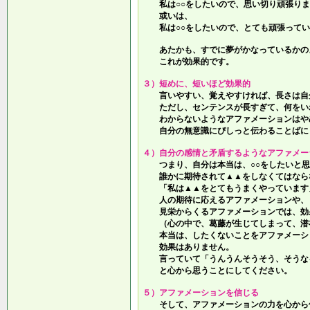
私は○○をしたいので、思い切り頑張りま
或いは、
私は○○をしたいので、とても頑張ってい
あたかも、すでに夢がかなっているかの
これが効果的です。
３）短めに、短いほど効果的
言いやすい、覚えやすければ、長さは自
ただし、センテンスが長すぎて、何をい
わからないようなアファメーションはや
自分の無意識にぴしっと伝わることばに
４）自分の感情と矛盾するようなアファメー
つまり、自分は本当は、○○をしたいと思
誰かに期待されて▲▲をしなくてはなら
「私は▲▲をとてもうまくやっています
人の期待に応えるアファメーションや、
見栄からくるアファメーションでは、効
（心の中で、葛藤が生じてしまって、潜
本当は、したくないことをアファメーシ
効果はありません。
言っていて
「うんうんそうそう、そうな
と心から思うことにしてください。
５）アファメーションを信じる
そして、アファメーションの力を心から