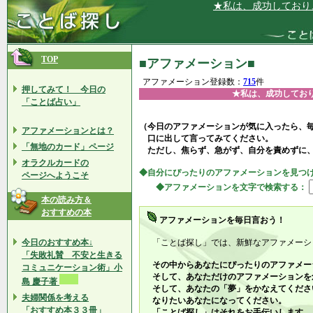
★私は、成功しており、とても
TOP
■アファメーション■
アファメーション登録数：
715
件
押してみて！ 今日の
★私は、成功してお
「ことば占い」
（今日のアファメーションが気に入ったら、
アファメーションとは？
口に出して言ってみてください。
「無地のカード」ページ
ただし、焦らず、急がず、自分を責めずに
オラクルカードの
◆自分にぴったりのアファメーションを見つ
ページへようこそ
◆アファメーションを文字で検索する：
本の読み方＆
おすすめの本
アファメーションを毎日言おう！
今日のおすすめ本↓
「ことば探し」では、新鮮なアファメーシ
「失敗礼賛 不安と生きる
その中からあなたにぴったりのアファメー
コミュニケーション術」小
そして、あなただけのアファメーションを
島 慶子著
そして、あなたの「夢」をかなえてくださ
夫婦関係を考える
なりたいあなたになってください。
「おすすめ本３３冊」
「ことば探し」はそれをお手伝いします。