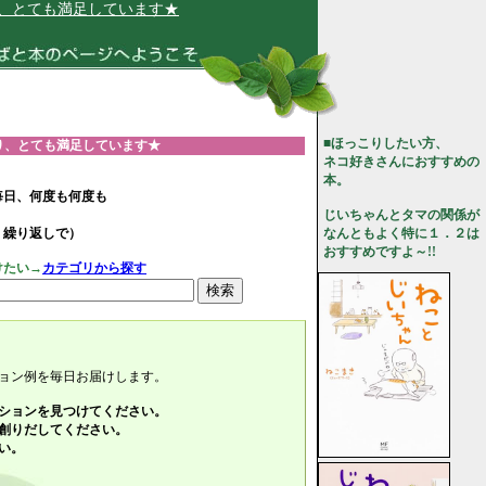
満足しています★
■ほっこりしたい方、
り、とても満足しています★
ネコ好きさんにおすすめの
本。
毎日、何度も何度も
じいちゃんとタマの関係が
、繰り返しで）
なんともよく特に１．２は
おすすめですよ～!!
けたい→
カテゴリから探す
ョン例を毎日お届けします。
ションを見つけてください。
創りだしてください。
い。