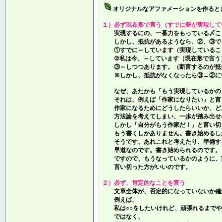
オリジナルなアファメーションを作ると
１）必ず現在形で言う（すでに夢が実現して
実現するにの、一番力をもっている〆こ
しかし、抵抗があるようなら、②、③で
①すでに～しています（実現しているこ
②私は今、～しています（現在形で言う
③～しつつあります。（断言するのが抵
※しかし、抵抗がなくなったら③→②に
なぜ、あたかも「もう実現しているかの
それは、例えば「作家になりたい」と言
作家になるためにどうしたらいいか、ど
方法論を考えてしまい、一歩が踏み出せ
しかし「自分がもう作家だ！」と言い切
もう書くしかありません。書き始めるし
そうです、あれこれと考えたり、準備す
早道なのです。書き始められるのです。
ですので、もうなっているかのように、
言い切った方がいいのです。
２）必ず、肯定的なことを言う
文章全体が、否定的になっていないか確
例えば、
私は○○をしたいけれど、頑張れるまでや
ではなく、