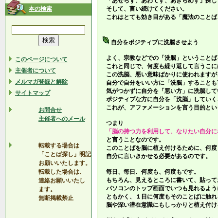
「あせらず、あわてず、あきらめず」探し
本の検索
そして、言い続けてください。
これはとても効き目がある「魔法のことば
自分をポジティブに洗脳させよう
よく、宗教などでの「洗脳」ということば
このページについて
これと同じで、何度も繰り返して言うこに
主催者について
この洗脳、悪い意味ばかりに使われますが
メルマガ登録と解除
自分で自分をいい方に「洗脳」することも
気がつかずに自分を「悪い方」に洗脳して
サイトマップ
ポジティブな方に自分を「洗脳」していく
これが、アファメーションを言う目的とい
お問合せ
主催者へのメール
つまり
「脳の持つ力を利用して、なりたい自分に
と言うことなのです。
転載する場合は
このことばを脳に植え付けるために、何度
「ことば探し」明記
自分に言いきかせる必要があるのです。
お願いいたします。
転載した場合は、
毎日、毎日、何度も、何度もです。
もちろん、見えるところに書いて、貼って
連絡お願いいたし
パソコンのトップ画面でいつも見れるよう
ます。
ともかく、１日に何度もそのことばに触れ
無断掲載禁止
脳や深い潜在意識にもしっかりと植え付け