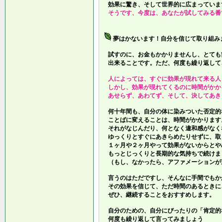
効果に驚き、そして世界的に広まっていま
そうです、今度は、あなたが試してみる番
夢はかないます！自分を信じて取り組み
試すのに、お金もかかりませんし、とても
出来ることです。ただ、何度も繰り返して
人によっては、すぐに効果が現れて来る人
しかし、効果が現れてくるのに時間がかか
あせらず、あわてず、そして、決してあき
何十年間も、自分の体に染みついた否定的
ことばに変えることは、時間がかかります
それがなじんだり、何となく違和感がなく
ゆっくりとすぐにあきらめたりせずに、取
１ヶ月や２ヶ月やって効果がないからとや
もっとじっくりと長期的な気持ちで続けま
（もし、なかったら、アファメーションが
言うのはただですし、そんなに手間でもか
その効果を信じて、ただ時間のあるときに
ぜひ、継続することをおすすめします。
自分のための、自分にぴったりの「肯定的
何度も繰り返して言ってみましょう