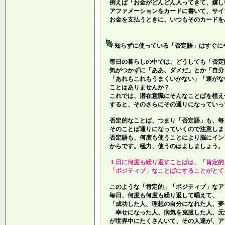
例えば「お金がどんどん入ってきて、嬉し
アファメーションをカードに書いて、サイ
お金を支払うときに、いつもそのカードを
知らずに使っている「否定語」はすぐに
毎日の暮らしの中では、どうしても「否定
気がつかずに「ああ、ダメだ」とか「自分
「あれもこれもうまくいかない」「運がな
ことはありませんか？
これでは、潜在意識にそんなことばを植え
すると、そのさらにその通りになっていっ
否定的なことば、つまり「否定語」も、毎
そのことば通りになっていくので注意しま
否定語も、何度も使うことにより脳にイン
からです。極力、使うのはよしましょう。
１日に何度も繰り返すことばは、「肯定的
「ポジティブ」なことばにすることがとて
このような「肯定的」「ポジティブ」なア
毎日、何度も何度も繰り返して唱えて、
「成功した人、理想の自分になれた人、夢
幸せになった人、病気を克服した人、元
が世界中にたくさんいて、その人達が、ア