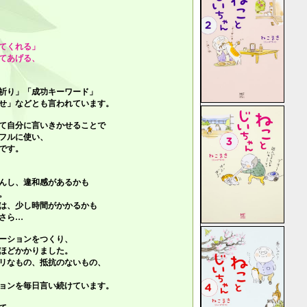
てくれる」
てあげる、
祈り」「成功キーワード」
せ」
などとも言われています。
て自分に言いきかせることで
フルに使い、
です。
んし、違和感があるかも
。
は、少し時間がかかるかも
さら…
ーションをつくり、
ほどかかりました。
リなもの、抵抗のないもの、
ョンを毎日言い続けています。