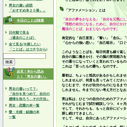
男女の違い必読
「アファメーション」とは
「おすすめ本２０冊」」
「自分の夢をかなえる」「自分を元気にし
今日のことば検索
「理想の自分になる」ために、自分にかけ
魔法のことば、おまじないなのです。
日付順で見る
（過去のことば）
肯定的な「自己宣言」「誓い」「念仏」「
「心からの強い思い」「自己暗示」「口ぐ
全て見る(※探したい
「ことば」はコチラから)
このようなことばを、毎日何度も繰り返し
自分の脳に働きかけ、その脳の実現能力を
その通りになっていくと言われているもの
これは「言ったもの勝ち」なのです。
必見！本から読み
最初は、ちょっと抵抗があるかもしれませ
とく「男女の違い」
しれませんが、何度も言ってみてください
なじむまで、それが自分のものになるまで
男女の違いって？↓
しれません。今までにない考え方だとなお
「自分を見つめて、自分の
感情を知ろう…その方法」
実は私は、ひとつの自分のためのアファメ
それがなじむまで試行錯誤しつつ、４ヶ月
男女・恋愛の本一覧
そして、それからも、もっと自分にピッタ
愛・夫婦・結婚の本
探し続けてきました。
一覧
そして、今は、自分にあったアファメーシ