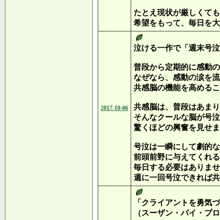
たとえ現状が厳しくても
希望をもって、毎日を大
泣ける一作で「週末号泣
普段から定期的に感動の
なぜなら、感動の涙を流
共感脳の機能を高めるこ
共感脳は、普段はあまり
2017-10-06
そんなクールな脳が号泣
驚くほどの興奮を見せま
号泣は一瞬にして劇的な
前頭前野に与えてくれる
毎日する必要はありませ
週に一回号泣できれば共
「クライアントを勇気づ
（スーザン・パイ・プロ