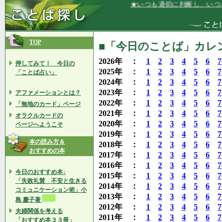
★いつも適切に判断し、いつも適切に行
TOP
■「今日のことば」カレンダ
2026年 ：
1
2
3
4
5
6
7
押してみて！ 今日の
2025年 ：
1
2
3
4
5
6
7
「ことば占い」
2024年 ：
1
2
3
4
5
6
7
2023年 ：
1
2
3
4
5
6
7
アファメーションとは？
2022年 ：
1
2
3
4
5
6
7
「無地のカード」ページ
2021年 ：
1
2
3
4
5
6
7
オラクルカードの
2020年 ：
1
2
3
4
5
6
7
ページへようこそ
2019年 ：
1
2
3
4
5
6
7
本の読み方＆
2018年 ：
1
2
3
4
5
6
7
おすすめの本
2017年 ：
1
2
3
4
5
6
7
2016年 ：
1
2
3
4
5
6
7
今日のおすすめ本↓
2015年 ：
1
2
3
4
5
6
7
「失敗礼賛 不安と生きる
2014年 ：
1
2
3
4
5
6
7
コミュニケーション術」小
2013年 ：
1
2
3
4
5
6
7
島 慶子著
2012年 ：
1
2
3
4
5
6
7
夫婦関係を考える
2011年 ：
1
2
3
4
5
6
7
「おすすめ本３３冊」