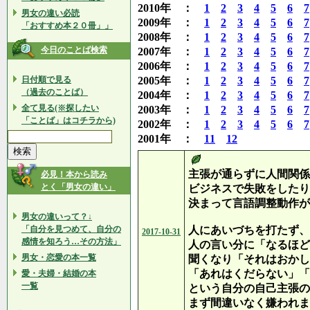
2010年 ：
1
2
3
4
5
6
7
男女の違い必読
2009年 ：
1
2
3
4
5
6
7
「おすすめ本２０冊」」
2008年 ：
1
2
3
4
5
6
7
今日のことば検索
2007年 ：
1
2
3
4
5
6
7
2006年 ：
1
2
3
4
5
6
7
日付順で見る
2005年 ：
1
2
3
4
5
6
7
（過去のことば）
2004年 ：
1
2
3
4
5
6
7
全て見る(※探したい
2003年 ：
1
2
3
4
5
6
7
「ことば」はコチラから)
2002年 ：
1
2
3
4
5
6
7
2001年 ：
11
12
主張が通らずに人間関係
必見！本から読み
とく「男女の違い」
ビジネスで失敗をしたり
決まって言語調整動作が
男女の違いって？↓
「自分を見つめて、自分の
人にあいづちを打たず、
2017-10-31
感情を知ろう…その方法」
人の言い分に「なるほど
男女・恋愛の本一覧
聞くなり「それはおかし
「あれはくだらない」「
愛・夫婦・結婚の本
一覧
という自分の自己主張の
まず間違いなく嫌われま