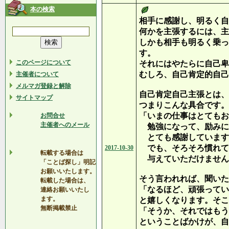
本の検索
相手に感謝し、明るく自
何かを主張するには、主
しかも相手も明るく乗っ
す。
このページについて
それにはやたらに自己卑
むしろ、自己肯定的自己
主催者について
メルマガ登録と解除
自己肯定自己主張とは、
サイトマップ
つまりこんな具合です。
「いまの仕事はとてもお
お問合せ
主催者へのメール
勉強になって、励みに
とても感謝しています
でも、そろそろ慣れて
2017-10-30
転載する場合は
与えていただけません
「ことば探し」明記
お願いいたします。
そう言われれば、聞いた
転載した場合は、
「なるほど、頑張ってい
連絡お願いいたし
ます。
と嬉しくなります。そこ
無断掲載禁止
「そうか、それではもう
ということばかけが、自