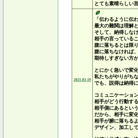
とても素晴らしい
「伝わるように伝
最大の難関は理解
そして、納得しな
相手の言っている
腹に落ちるとは限
腹に落ちなければ
期待しすぎない方
とにかく急いで変
私たちがやりがち
2021-03-19
でも、説得は納得
コミュニケーショ
相手がどう行動す
相手側にあるとい
だから、相手に変
相手が腑に落ちる
デザイン、加工し