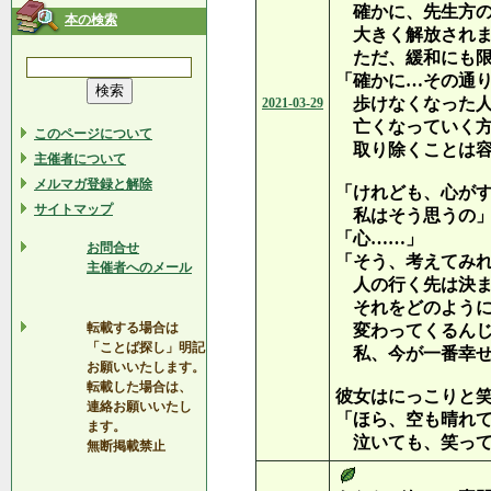
確かに、先生方の
本の検索
大きく解放されま
ただ、緩和にも限
「確かに…その通
歩けなくなった人
2021-03-29
亡くなっていく方
このページについて
取り除くことは容
主催者について
メルマガ登録と解除
「けれども、心が
サイトマップ
私はそう思うの
「心……」
お問合せ
「そう、考えてみ
主催者へのメール
人の行く先は決ま
それをどのように
転載する場合は
変わってくるんじ
「ことば探し」明記
私、今が一番幸せ
お願いいたします。
転載した場合は、
彼女はにっこりと
連絡お願いいたし
「ほら、空も晴れ
ます。
泣いても、笑って
無断掲載禁止