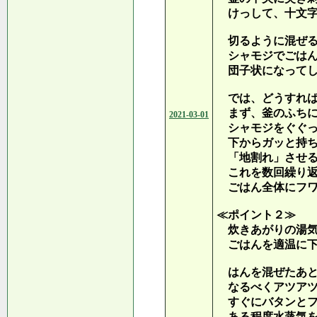
けっして、十文字
切るように混ぜる
シャモジでごはん
団子状になってし
では、どうすれば
まず、釜のふちに
2021-03-01
シャモジをぐぐっ
下からガッと持ち
「地割れ」させる
これを数回繰り返
ごはん全体にフワ
≪ポイント２≫
炊きあがりの湯気
ごはんを適温に下
はんを混ぜたあ
なるべくアツアツ
すぐにバタンとフ
ある程度水蒸気を