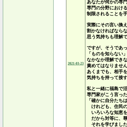
あなたが何かの専
専門の分野におけ
制限されることを
実際にその言い換
割かなければなら
思う気持ちも理解
ですが、そうであ
「ものを知らない
なかなか理解でき
2021-03-23
責めてはなりませ
あくまでも、相手
気持ちを持って接
私と一緒に福島で
専門家がこう言っ
「確かに自分たち
けれども、住民の
いろいろな知恵を
だから対等に、尊
それを学びまし