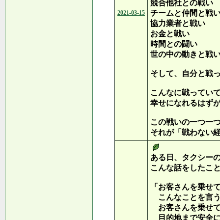
競合他社との戦い
チームと仲間と戦
2021-03-15
協力業者と戦い
お金と戦い
時間との闘い
世の中の動きと戦
そして、自分と戦
こんなに戦ってい
幸せになれるはず
この戦いの一つ一
それが「戦わない
ある日、タクシー
こんな話をしたこ
「お客さんを乗せ
こんなことを言う
お客さんを乗せて
目的地まで安全に