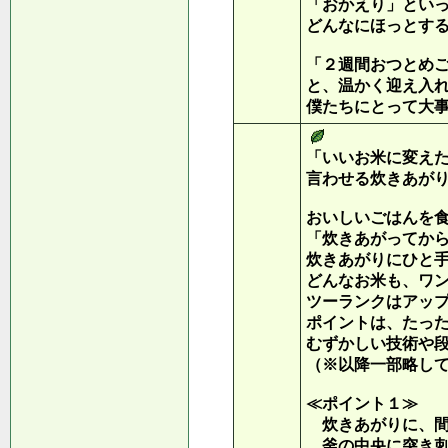
「おかえり」とい
どんなにほっとす
「２週間おつとめ
と、温かく迎え入
僕たちにとって大
「いいお米に変え
言わせる炊きあが
おいしいごはんを
「炊きあがってか
炊きあがりにひと
どんなお米も、ワ
ツーランクはアッ
ポイントは、たっ
むずかしい技術や
（※以降一部略し
≪ポイント１≫
炊きあがりに、間
釜の中央に突き刺