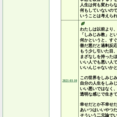
人生は何も変わら
何もしていないの
いうことは考えら
わたしは以前より
「しみじみ教」と
何かというと、す
善だ悪だと過剰反
もう少し引いた目
まざなしを持った
いい人でも悪い人
いいんじゃないか
この世界をしみじ
2021-03-10
自分の人生をしみ
いい悪いではなく
透明な感じで生き
幸せだとか不幸せ
あいつはいいやつ
そういう二元論で