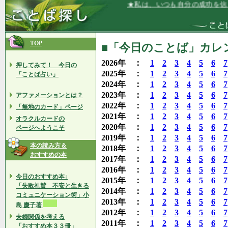
★私は、いつも自分の成功を信じて行動し
TOP
■「今日のことば」カレン
2026年 ：
1
2
3
4
5
6
7
押してみて！ 今日の
2025年 ：
1
2
3
4
5
6
7
「ことば占い」
2024年 ：
1
2
3
4
5
6
7
2023年 ：
1
2
3
4
5
6
7
アファメーションとは？
2022年 ：
1
2
3
4
5
6
7
「無地のカード」ページ
2021年 ：
1
2
3
4
5
6
7
オラクルカードの
2020年 ：
1
2
3
4
5
6
7
ページへようこそ
2019年 ：
1
2
3
4
5
6
7
本の読み方＆
2018年 ：
1
2
3
4
5
6
7
おすすめの本
2017年 ：
1
2
3
4
5
6
7
2016年 ：
1
2
3
4
5
6
7
今日のおすすめ本↓
2015年 ：
1
2
3
4
5
6
7
「失敗礼賛 不安と生きる
2014年 ：
1
2
3
4
5
6
7
コミュニケーション術」小
2013年 ：
1
2
3
4
5
6
7
島 慶子著
2012年 ：
1
2
3
4
5
6
7
夫婦関係を考える
2011年 ：
1
2
3
4
5
6
7
「おすすめ本３３冊」