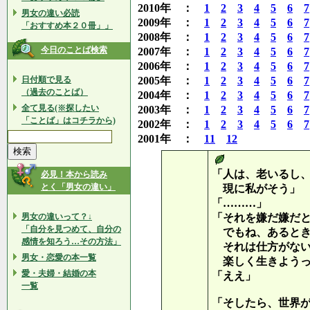
2010年 ：
1
2
3
4
5
6
7
男女の違い必読
2009年 ：
1
2
3
4
5
6
7
「おすすめ本２０冊」」
2008年 ：
1
2
3
4
5
6
7
今日のことば検索
2007年 ：
1
2
3
4
5
6
7
2006年 ：
1
2
3
4
5
6
7
日付順で見る
2005年 ：
1
2
3
4
5
6
7
（過去のことば）
2004年 ：
1
2
3
4
5
6
7
全て見る(※探したい
2003年 ：
1
2
3
4
5
6
7
「ことば」はコチラから)
2002年 ：
1
2
3
4
5
6
7
2001年 ：
11
12
「人は、老いるし
必見！本から読み
とく「男女の違い」
現に私がそう」
「………」
男女の違いって？↓
「それを嫌だ嫌だ
「自分を見つめて、自分の
でもね、あるとき
感情を知ろう…その方法」
それは仕方がない
男女・恋愛の本一覧
楽しく生きようっ
愛・夫婦・結婚の本
「ええ」
一覧
「そしたら、世界