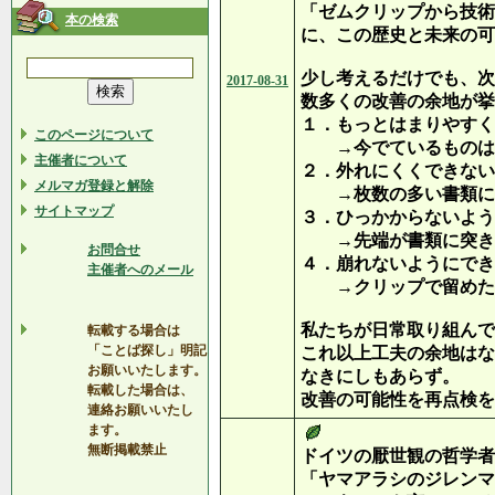
「ゼムクリップから技術
本の検索
に、この歴史と未来の可
少し考えるだけでも、次
2017-08-31
数多くの改善の余地が挙
１．もっとはまりやすく
このページについて
→今でているものは輪
主催者について
２．外れにくくできない
メルマガ登録と解除
→枚数の多い書類に
サイトマップ
３．ひっかからないよう
→先端が書類に突き
お問合せ
４．崩れないようにで
主催者へのメール
→クリップで留めた側
私たちが日常取り組んで
転載する場合は
「ことば探し」明記
これ以上工夫の余地はな
お願いいたします。
なきにしもあらず。
転載した場合は、
改善の可能性を再点検を
連絡お願いいたし
ます。
無断掲載禁止
ドイツの厭世観の哲学者
「ヤマアラシのジレンマ