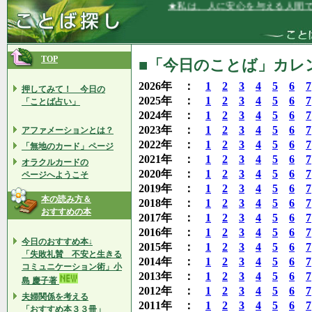
★私は、人に安心を与える人間です★
TOP
■「今日のことば」カレン
2026年 ：
1
2
3
4
5
6
7
押してみて！ 今日の
2025年 ：
1
2
3
4
5
6
7
「ことば占い」
2024年 ：
1
2
3
4
5
6
7
2023年 ：
1
2
3
4
5
6
7
アファメーションとは？
2022年 ：
1
2
3
4
5
6
7
「無地のカード」ページ
2021年 ：
1
2
3
4
5
6
7
オラクルカードの
2020年 ：
1
2
3
4
5
6
7
ページへようこそ
2019年 ：
1
2
3
4
5
6
7
本の読み方＆
2018年 ：
1
2
3
4
5
6
7
おすすめの本
2017年 ：
1
2
3
4
5
6
7
2016年 ：
1
2
3
4
5
6
7
今日のおすすめ本↓
2015年 ：
1
2
3
4
5
6
7
「失敗礼賛 不安と生きる
2014年 ：
1
2
3
4
5
6
7
コミュニケーション術」小
2013年 ：
1
2
3
4
5
6
7
島 慶子著
2012年 ：
1
2
3
4
5
6
7
夫婦関係を考える
2011年 ：
1
2
3
4
5
6
7
「おすすめ本３３冊」