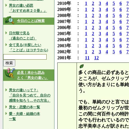
2010年 ：
1
2
3
4
5
6
7
男女の違い必読
2009年 ：
1
2
3
4
5
6
7
「おすすめ本２０冊」」
2008年 ：
1
2
3
4
5
6
7
今日のことば検索
2007年 ：
1
2
3
4
5
6
7
2006年 ：
1
2
3
4
5
6
7
日付順で見る
2005年 ：
1
2
3
4
5
6
7
（過去のことば）
2004年 ：
1
2
3
4
5
6
7
全て見る(※探したい
2003年 ：
1
2
3
4
5
6
7
「ことば」はコチラから)
2002年 ：
1
2
3
4
5
6
7
2001年 ：
11
12
多くの商品に必ずあると
必見！本から読み
とく「男女の違い」
ところが、ゼムクリップ
使い方があまりにも単純
男女の違いって？↓
う。
「自分を見つめて、自分の
感情を知ろう…その方法」
でも、単純のひと言では
男女・恋愛の本一覧
最初のゼムクリップが世
この間に何百件もの特許
愛・夫婦・結婚の本
一覧
今でも行われているので
忠平美幸さんが訳された