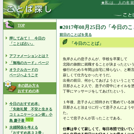
★私は、人の名前や
TOP
■2017年08月25日の「今日の
前日のことばを見る
押してみて！ 今日の
「今日のことば」
「ことば占い」
アファメーションとは？
魚岸さんの息子さんが、学校を卒業して
「無地のカード」ページ
北陸の旅館に就職することが決まったとい
オラクルカードの
修行のため５年間は自宅に帰らない、と断
ページへようこそ
寂しくて仕方なかったそうだ。
出発の前日、何かしてあげようということ
本の読み方＆
旦那さんと２人で、息子の背中にオイルを
おすすめの本
丁寧にマッサージをしてあげたという。
１年後、息子さんに招待されて勤めている
今日のおすすめ本↓
旦那さんと泊まりに行って息子さんによう
「失敗礼賛 不安と生きる
た。
コミュニケーション術」小
そこで息子さんが言ったことである。
島 慶子著
夫婦関係を考える
仕事は辛くて寂しくて、毎日布団で泣いて
「おすすめ本３３冊」