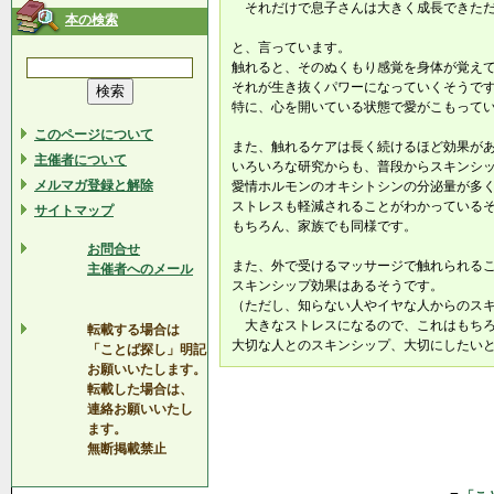
それだけで息子さんは大きく成長できただ
本の検索
と、言っています。
触れると、そのぬくもり感覚を身体が覚え
それが生き抜くパワーになっていくそうで
特に、心を開いている状態で愛がこもって
このページについて
また、触れるケアは長く続けるほど効果が
主催者について
いろいろな研究からも、普段からスキンシ
メルマガ登録と解除
愛情ホルモンのオキシトシンの分泌量が多
ストレスも軽減されることがわかっている
サイトマップ
もちろん、家族でも同様です。
お問合せ
また、外で受けるマッサージで触れられる
主催者へのメール
スキンシップ効果はあるそうです。
（ただし、知らない人やイヤな人からのス
大きなストレスになるので、これはもちろ
転載する場合は
大切な人とのスキンシップ、大切にしたい
「ことば探し」明記
お願いいたします。
転載した場合は、
連絡お願いいたし
ます。
無断掲載禁止