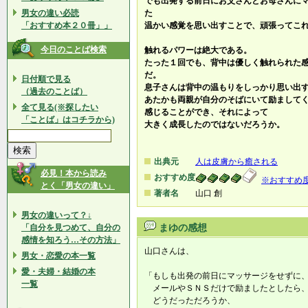
でも出発する前日にお父さんとお母さんに
男女の違い必読
た
「おすすめ本２０冊」」
温かい感覚を思い出すことで、頑張ってこ
今日のことば検索
触れるパワーは絶大である。
たった１回でも、背中は優しく触れられた
だ。
日付順で見る
息子さんは背中の温もりをしっかり思い出
（過去のことば）
あたかも両親が自分のそばにいて励まして
全て見る(※探したい
感じることができ、それによって
「ことば」はコチラから)
大きく成長したのではないだろうか。
出典元
人は皮膚から癒される
必見！本から読み
おすすめ度
※おすすめ
とく「男女の違い」
著者名
山口 創
男女の違いって？↓
「自分を見つめて、自分の
まゆの感想
感情を知ろう…その方法」
山口さんは、
男女・恋愛の本一覧
愛・夫婦・結婚の本
「もしも出発の前日にマッサージをせずに
一覧
メールやＳＮＳだけで励ましたとしたら
どうだっただろうか、