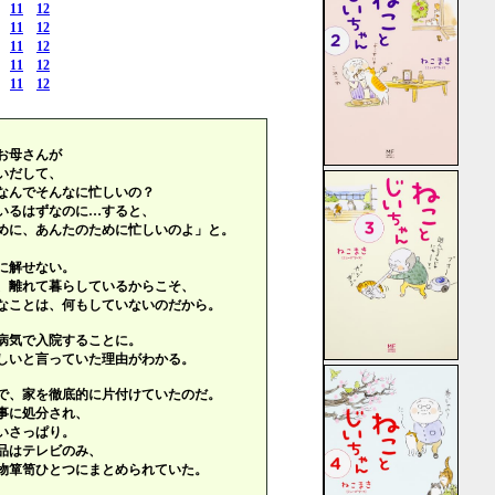
11
12
11
12
11
12
11
12
11
12
お母さんが
いだして、
なんでそんなに忙しいの？
いるはずなのに…すると、
めに、あんたのために忙しいのよ」と。
に解せない。
、離れて暮らしているからこそ、
なことは、何もしていないのだから。
病気で入院することに。
しいと言っていた理由がわかる。
で、家を徹底的に片付けていたのだ。
事に処分され、
いさっぱり。
品はテレビのみ、
物箪笥ひとつにまとめられていた。