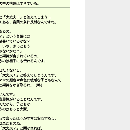
の中の構造はできている。
と「大丈夫！」と答えてしまう…
くある、言葉の条件反射なんですね。
あるの。
？」という言葉には、
稿書いているかな？
、いや、きっともう
ゃないかな？」
と期待が含まれているの。
うのは相手にも伝わるんです。
せたくないし、
「大丈夫！」と答えてしまうんです。
ママの顔色や声色に敏感な子どもなんて
と期待をかぎ取るわ。（略）
いんです」
当勇気がいることなんです。
んだから、子どもが
うのはもっと大変。
って言ったほうがママは安心するし、
は楽だものね。
「大丈夫？」と聞かれれば、