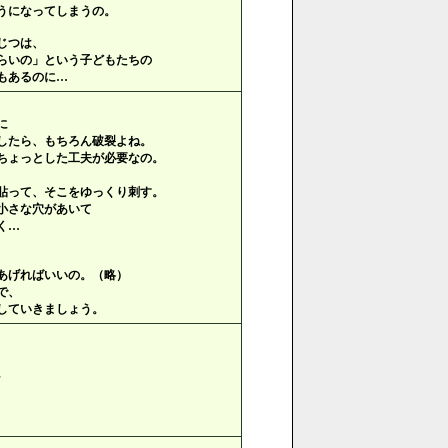
うになってしまうの。
じつは、
らいの」という子どもたちの
もあるのに…
に
したら、もちろん破裂よね。
ちょっとした工夫が必要なの。
貼って、そこをゆっくり刺す。
小さな穴があいて
く…
あげればいいの。（略）
で、
していきましょう。
。