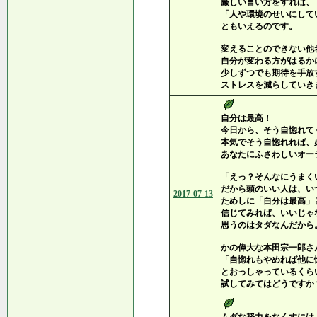
厳しい言い方をすれば、
「人や環境のせいにして
ともいえるのです。
変えることのできない他
自分が変わる方がはるか
少しずつでも期待を手放
ストレスを減らしていき
自分は最高！
今日から、そう自惚れて
本気でそう自惚れれば、
あなたにふさわしいオー
「えっ？そんなにうまく
だから頭のいい人は、い
2017-07-13
ためしに「自分は最高」
信じてみれば、いいじゃ
思うのはタダなんだから
かの偉大な本田宗一郎さ
「自惚れもやめれば他に
とおっしゃっているくら
試してみてはどうですか