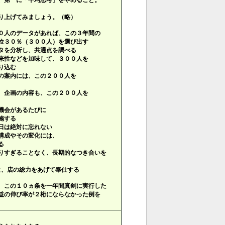
、第一に「平均思考」をやめること。
り上げてみましょう。（略）
０人のデータがあれば、この３年間の
３０％（３００人）を選び出す
タを分析し、共通点を調べる
来性などを加味して、３００人を
り込む
の案内には、この２００人を
、企画の内容も、この２００人を
機会があるたびに
施する
日は絶対に忘れない
構成やその変化には、
る
りすぎることなく、長期的なつき合いを
会社、店の総力をあげて奉仕する
、この１０ヵ条を一年間真剣に実行した
益の伸び率が２桁にならなかった例を