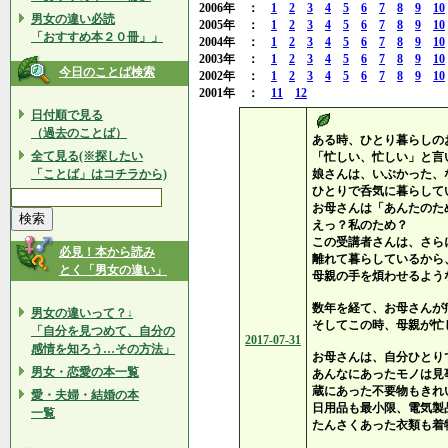
2006年 ：
1
2
3
4
5
6
7
8
9
10
男女の違い必読
2005年 ：
1
2
3
4
5
6
7
8
9
10
「おすすめ本２０冊」」
2004年 ：
1
2
3
4
5
6
7
8
9
10
2003年 ：
1
2
3
4
5
6
7
8
9
10
今日のことば検索
2002年 ：
1
2
3
4
5
6
7
8
9
10
2001年 ：
11
12
日付順で見る
（過去のことば）
ある時、ひとり暮らしの
全て見る(※探したい
「忙しい、忙しい」と言
「ことば」はコチラから)
娘さんは、いぶかった、
ひとりで呑気に暮らして
お母さんは「あんたのた
えっ？私のため？
この受講者さんは、さら
必見！本から読み
離れて暮らしているから
とく「男女の違い」
母親の手を煩わせるよう
数年を経て、お母さんが
男女の違いって？↓
そしてこの時、母親が忙
「自分を見つめて、自分の
2017-07-31
感情を知ろう…その方法」
お母さんは、自分ひとり
男女・恋愛の本一覧
あんなにあったモノは見
蔵にあった不要物もきれ
愛・夫婦・結婚の本
日用品も最小限、電気製
一覧
たんさくあった衣類も着