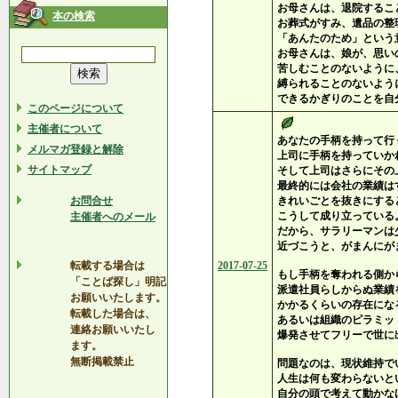
お母さんは、退院するこ
本の検索
お葬式がすみ、遺品の整
「あんたのため」という
お母さんは、娘が、思い
苦しむことのないように
縛られることのないよう
できるかぎりのことを自
このページについて
主催者について
あなたの手柄を持って行
メルマガ登録と解除
上司に手柄を持っていか
サイトマップ
そして上司はさらにその
最終的には会社の業績は
お問合せ
きれいごとを抜きにする
こうして成り立っている
主催者へのメール
だから、サラリーマンは
近づこうと、がまんにが
転載する場合は
2017-07-25
もし手柄を奪われる側か
「ことば探し」明記
派遣社員らしからぬ業績
お願いいたします。
かかるくらいの存在にな
転載した場合は、
あるいは組織のピラミッ
連絡お願いいたし
爆発させてフリーで世に
ます。
無断掲載禁止
問題なのは、現状維持で
人生は何も変わらないと
自分の頭で考えて動かな