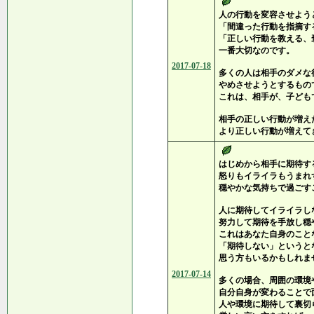
人の行動を変容させよう
「間違った行動を指摘す
「正しい行動を教える、
一番大切なのです。
2017-07-18
多くの人は相手のダメな
やめさせようとするもの
これは、相手が、子ども
相手の正しい行動が増え
より正しい行動が増えて
はじめから相手に期待す
怒りもイライラもうまれ
穏やかな気持ちで過ごす
人に期待してイライラし
努力して期待を手放し穏
これはあなた自身のこと
「期待しない」というと
思う方もいるかもしれま
2017-07-14
多くの場合、周囲の環境
自分自身が変わることで
人や環境に期待して裏切