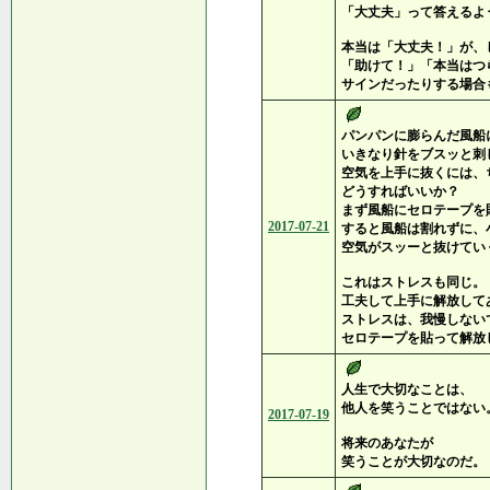
「大丈夫」って答えるよ
本当は「大丈夫！」が、
「助けて！」「本当はつ
サインだったりする場合
パンパンに膨らんだ風船
いきなり針をブスッと刺
空気を上手に抜くには、
どうすればいいか？
まず風船にセロテープを
2017-07-21
すると風船は割れずに、
空気がスッーと抜けてい
これはストレスも同じ。
工夫して上手に解放して
ストレスは、我慢しない
セロテープを貼って解放
人生で大切なことは、
他人を笑うことではない
2017-07-19
将来のあなたが
笑うことが大切なのだ。