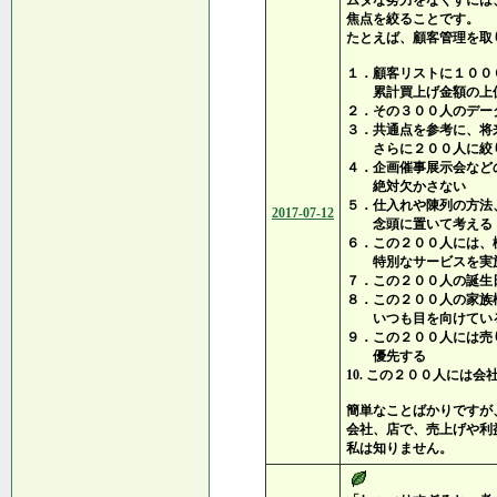
ムダな努力をなくすには
焦点を絞ることです。
たとえば、顧客管理を取
１．顧客リストに１００
累計買上げ金額の上位
２．その３００人のデー
３．共通点を参考に、将
さらに２００人に絞
４．企画催事展示会など
絶対欠かさない
５．仕入れや陳列の方法
2017-07-12
念頭に置いて考える
６．この２００人には、
特別なサービスを実
７．この２００人の誕生
８．この２００人の家族
いつも目を向けてい
９．この２００人には売
優先する
10. この２００人には
簡単なことばかりですが
会社、店で、売上げや利
私は知りません。