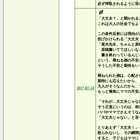
必ず搾取されるように世
「大丈夫？」と聞かれる
これは大人の社会でもよ
この条件反射には理由が
投げかけられる「大丈夫
「尾木先生、ちゃんと原
原稿書いててほしいな
書き終わっているんじ
という、尋ねる側の不安
そうした不安と期待をい
尋ねられた側は、心配さ
期待にも応えたいから、
大人がそうなんだから、
2017-07-24
もっと簡単にママの不安
「それが…大丈夫じゃな
そう正直にいうのは、相
パパやママでさえそうな
「大丈夫じゃない」と言
とりあえず「大丈夫！」
怒られないし、その瞬間
すると、子どもはママに