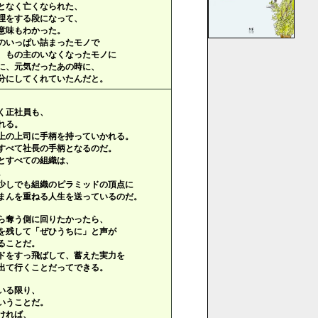
となく亡くなられた、
理をする段になって、
意味もわかった。
のいっぱい詰まったモノで
、もの主のいなくなったモノに
に、元気だったあの時に、
分にしてくれていたんだと。
く正社員も、
れる。
上の上司に手柄を持っていかれる。
すべて社長の手柄となるのだ。
とすべての組織は、
。
少しでも組織のピラミッドの頂点に
まんを重ねる人生を送っているのだ。
ら奪う側に回りたかったら、
を残して「ぜひうちに」と声が
ることだ。
ドをすっ飛ばして、蓄えた実力を
出て行くことだってできる。
いる限り、
いうことだ。
ければ、