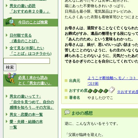
あんなにあったモノは見事に処分され、
男女の違い必読
蔵にあった不要物もきれいさっぱり。
「おすすめ本２０冊」」
日用品も最小限、電気製品はテレビのみ、
たんさくあった衣類も着物箪笥ひとつにま
今日のことば検索
お母さんは、退院することなく亡くなられ
お葬式がすみ、遺品の整理をする段になっ
日付順で見る
「あんたのため」という意味もわかった。
（過去のことば）
お母さんは、娘が、思いのいっぱい詰まっ
全て見る(※探したい
苦しむことのないように、もの主のいなく
「ことば」はコチラから)
縛られることのないように、元気だったあ
できるかぎりのことを自分にしてくれてい
必見！本から読み
ようこそ断捨離へ モノ・コト
出典元
とく「男女の違い」
づけ術
おすすめ度
※おすすめ
男女の違いって？↓
著者名
やましたひでこ
「自分を見つめて、自分の
感情を知ろう…その方法」
まゆの感想
男女・恋愛の本一覧
愛・夫婦・結婚の本
逆に、こんな方もいるそうです。
一覧
「父親が臨終を迎えた。