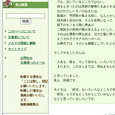
でも、泣いているどころではない。
本の検索
頭をよぎったのは実家の惨憺たるありさ
おびただしいモノの山また山。
親戚が、弔問客が集まる前に、なんとかし
姉夫婦と自分の夫、４人が必死になって
階下のモノを２階に押あげ、
二間続きの和室の畳が見えるようにした
このページについて
それはお通夜の間も続き、父の亡骸に寄り
主催者について
もうそれでクタクタのヘロヘロ。
メルマガ登録と解除
お葬式では、４人とも朦朧としていたと
サイトマップ
そしてやましたさんは、
お問合せ
「人生も、親も、そして自分も、いろいろ
主催者へのメール
まだまだ、このまんまでは、死ねません
と言っていました。
転載する場合は
私も、同感です。
「ことば探し」明記
お願いいたします。
今どきは、「終活」をいろいろなところで
転載した場合は、
「終活」もできるところからしていかない
連絡お願いいたし
などと思っているしだいです。
ます。
無断掲載禁止