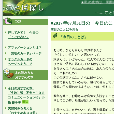
★私の成功は、周囲に
TOP
■2017年07月31日の「今日の
前日のことばを見る
押してみて！ 今日の
「今日のことば」
「ことば占い」
アファメーションとは？
ある時、ひとり暮らしのお母さんが
「無地のカード」ページ
「忙しい、忙しい」と言いだして、
オラクルカードの
娘さんは、いぶかった、なんでそんなに忙
ページへようこそ
ひとりで呑気に暮らしているはずなのに…
お母さんは「あんたのために、あんたのた
本の読み方＆
えっ？私のため？
おすすめの本
この受講者さんは、さらに解せない。
離れて暮らしているから、離れて暮らして
母親の手を煩わせるようなことは、何もし
今日のおすすめ本↓
「失敗礼賛 不安と生きる
数年を経て、お母さんが病気で入院するこ
コミュニケーション術」小
そしてこの時、母親が忙しいと言っていた
島 慶子著
夫婦関係を考える
お母さんは、自分ひとりで、家を徹底的に
「おすすめ本３３冊」