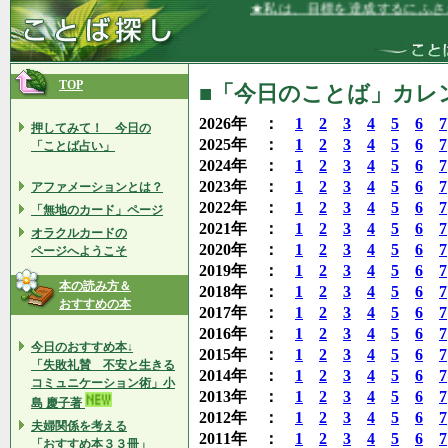
★私は、目標を達成するにふさわしい人間
TOP
■「今日のことば」カレンダ
2026年 ：
1
2
3
4
5
6
7
押してみて！ 今日の
2025年 ：
1
2
3
4
5
6
7
「ことば占い」
2024年 ：
1
2
3
4
5
6
7
2023年 ：
1
2
3
4
5
6
7
アファメーションとは？
2022年 ：
1
2
3
4
5
6
7
「無地のカード」ページ
2021年 ：
1
2
3
4
5
6
7
オラクルカードの
2020年 ：
1
2
3
4
5
6
7
ページへようこそ
2019年 ：
1
2
3
4
5
6
7
本の読み方＆
2018年 ：
1
2
3
4
5
6
7
おすすめの本
2017年 ：
1
2
3
4
5
6
7
2016年 ：
1
2
3
4
5
6
7
今日のおすすめ本↓
2015年 ：
1
2
3
4
5
6
7
「失敗礼賛 不安と生きる
2014年 ：
1
2
3
4
5
6
7
コミュニケーション術」小
2013年 ：
1
2
3
4
5
6
7
島 慶子著
2012年 ：
1
2
3
4
5
6
7
夫婦関係を考える
2011年 ：
1
2
3
4
5
6
7
「おすすめ本３３冊」