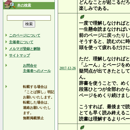
どんなことが起こるだろ
本の検索
楽しみである。
一度で理解しなければと
一生懸命読まなければい
前のページに戻ったりし
このページについて
そうすると、読むのに時
主催者について
頭を使って疲れるだけに
メルマガ登録と解除
サイトマップ
ただ、理解しなければと
「ふーん」とページをめ
お問合せ
2017-12-26
疑問点が出てきたとして
主催者へのメール
ん。
辞書を使うことで、めく
転載する場合は
段落ひとつが全部わから
「ことば探し」明記
ページをめくり続けまし
お願いいたします。
転載した場合は、
こうすれば、最後まで読
連絡お願いいたし
とても早く読み終えるこ
ます。
無断掲載禁止
読書は理解するよりペー