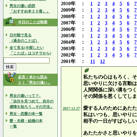
2010年 ：
1
2
3
4
5
6
7
男女の違い必読
2009年 ：
1
2
3
4
5
6
7
「おすすめ本２０冊」」
2008年 ：
1
2
3
4
5
6
7
今日のことば検索
2007年 ：
1
2
3
4
5
6
7
2006年 ：
1
2
3
4
5
6
7
日付順で見る
2005年 ：
1
2
3
4
5
6
7
（過去のことば）
2004年 ：
1
2
3
4
5
6
7
全て見る(※探したい
2003年 ：
1
2
3
4
5
6
7
「ことば」はコチラから)
2002年 ：
1
2
3
4
5
6
7
2001年 ：
11
12
私たちの心はもろく、そ
必見！本から読み
とく「男女の違い」
思いやりに欠ける言動は
人間関係に深い溝をつく
男女の違いって？↓
その関係を悪くしてしま
「自分を見つめて、自分の
感情を知ろう…その方法」
愛する人のためにあたた
2017-12-27
男女・恋愛の本一覧
私はいつも、思いやりに
相手の一日がすばらしい
愛・夫婦・結婚の本
一覧
あたたかさと思いやりを