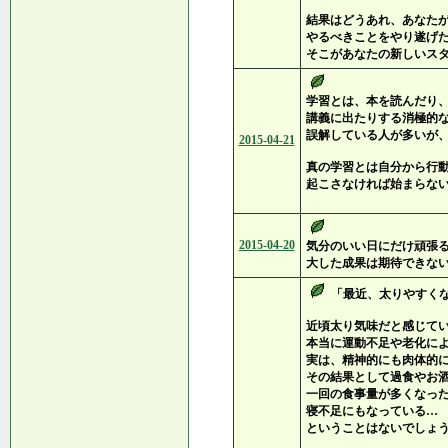
結果はどうあれ、あなた
やるべきことをやり遂げ
そこがあなたの新しいス
学習とは、本を読んだり
講義に出たりする消極的
誤解している人が多いが
2015-04-21
真の学習とは自分から行
起こさなければ始まらな
2015-04-20
気分のいい日にだけ頑張
大した成果は期待できな
「最近、太りやすく
近頃太り気味だと感じて
本当に運動不足や老化に
実は、精神的にも肉体的
その結果として過食やお
一回の食事量が多くなっ
寝不足にもなっている…
ということはないでしょ