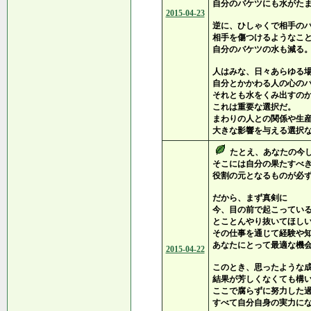
自分のバケツにも水がた
2015-04-23
逆に、ひしゃくで相手の
相手を傷つけるようなこ
自分のバケツの水も減る
人はみな、日々あらゆる
自分とかかわる人の心の
それとも水をくみ出すの
これは重要な選択だ。
まわりの人との関係や生
大きな影響を与える選択
たとえ、あなたの今
そこには自分の果たすべ
役割の元となるものが必
だから、まず真剣に
今、目の前で起こってい
とことんやり抜いてほし
その仕事を通じて経験や
あなたにとって最適な機
2015-04-22
このとき、思ったような
結果が芳しくなくても構
ここで腐らずに努力した
すべて自分自身の実力に