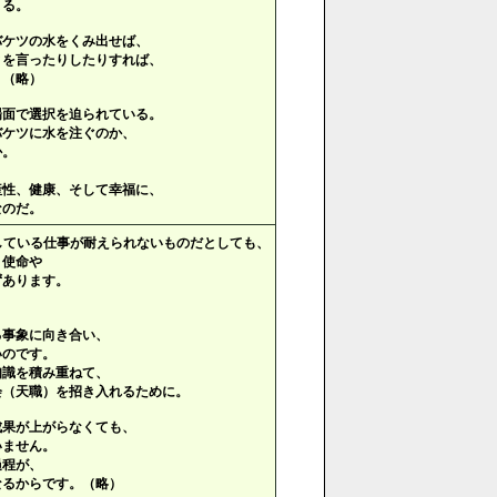
まる。
バケツの水をくみ出せば、
とを言ったりしたりすれば、
。（略）
場面で選択を迫られている。
バケツに水を注ぐのか、
か。
産性、健康、そして幸福に、
なのだ。
している仕事が耐えられないものだとしても、
き使命や
ずあります。
る事象に向き合い、
いのです。
知識を積み重ねて、
会（天職）を招き入れるために。
成果が上がらなくても、
いません。
過程が、
なるからです。（略）