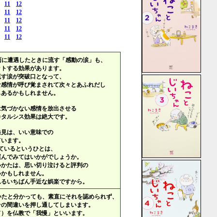
11
12
11
12
11
12
11
12
11
12
面に遭遇したときに流す「感動の涙」も、
ットする効果があります。
流す涙が突破口となって、
な感情が呼び覚まされて次々とあふれだし
もあるかもしれません。
は気づかない感情を放出させる
カタルシス効果は絶大です。
発見は、いい意味での
ています。
ているというひとは、
運んでみてはいかがでしょうか。
いかたは、思い切り泣けると評判の
いかもしれません。
れるいちばん手近な娯楽ですから。
いたと分かっても、素直にそれを認められず、
その間違いを押し通してしまいます。
ド）を仏教で「我慢」といいます。