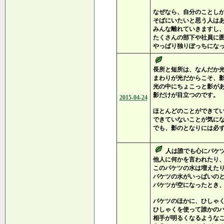
なぜなら、自分のことし
そばにいたいと思う人は
みんな離れていきますし
たくさんの部下や社員に
やっぱり独りぽっちにな
長所と短所は、なんだか
まわりが光だからこそ、
光の中にちょこっと影が
影だけが目立つのです。
2015-04-24
ほとんどのことができて
できていないことが気に
でも、影のとなりには必
人は誰でも心にバケ
他人に何かを言われたり
このバケツの水は増えた
バケツの水がいっぱいの
バケツが空になったとき
バケツのほかに、ひしゃ
ひしゃくを使って誰かの
相手が明るくなるような