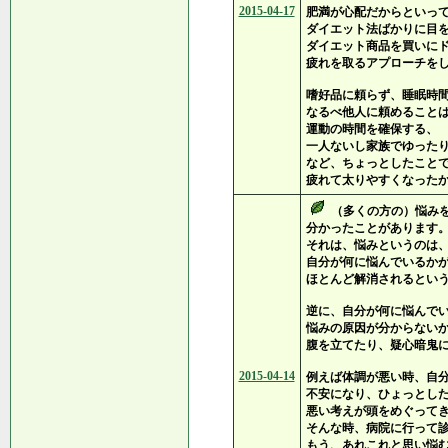
2015-04-17
肥満が心配だからといっ
ダイエット法ばかりに目
ダイエット商品を買いに
疲れを取るアプローチを
嗜好品に頼らず、睡眠時
なるべ他人に頼めること
運動の時間を確保する、
一人ないし家族でゆった
など、ちょっとしたこと
疲れて太りやすくなった
（多くの方の）悩み
分かったことがあります
それは、悩みというのは
自分が何に悩んでいるか
ほとんど解消されるとい
逆に、自分が何に悩んで
悩みの原因が分からない
腹を立てたり、疑心暗鬼
2015-04-14
例えば体調が悪い時、自
不安になり、ひょっとし
悪い考えが頭をめぐって
そんな時、病院に行って
もう、あれこれと思い悩