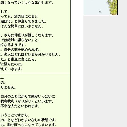
に強くなっていくような気がします。
カして、
言っても、次の日になると
り遊ぼう」と仲直りできました。
、そんな簡単にはいきません。
と、さらに仲直りが難しくなります。
までは絶対に謝らない」と、
強くなるようです。
に、自分の非を認められず、
達、恋人はどれほどいるか分かりません。
った」と素直に言えたら、
ずに済んだのに。
増えていきます。
ち…
人の、
ありません。
と自分のことばかりで頭がいっぱいに
を我利我利（がりがり）といいます。
、不幸な人だといわれます。
ということですから、
人のことなどおかまいなしの状態です。
ても、独りぽっちになってしまいます。