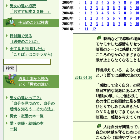
2006年 ：
1
2
3
4
5
6
7
8
9
10
男女の違い必読
2005年 ：
1
2
3
4
5
6
7
8
9
10
「おすすめ本２０冊」」
2004年 ：
1
2
3
4
5
6
7
8
9
10
2003年 ：
1
2
3
4
5
6
7
8
9
10
今日のことば検索
2002年 ：
1
2
3
4
5
6
7
8
9
10
2001年 ：
11
12
日付順で見る
映画などで感動の場
（過去のことば）
モヤモヤした感情をリセ
全て見る(※探したい
映画のシーンに感動して
「ことば」はコチラから)
こころのなかのさまざま
涙が止まらなくなること
日頃抑えている、あるい
という面では感動の涙の
2015-04-30
必見！本から読み
とく「男女の違い」
「感動して泣く自分」の
非日常的な刺激にあふれ
｢感動の涙」にご無沙汰し
男女の違いって？↓
次の休日に映画館に足を
「自分を見つめて、自分の
ひとりでしみじみ泣きた
感情を知ろう…その方法」
ＤＶＤを借りてきてもい
男女・恋愛の本一覧
映画は、感動を与えてく
愛・夫婦・結婚の本
人は自分が間違って
一覧
自分の体裁を守るために
こんな心（意地やプライ