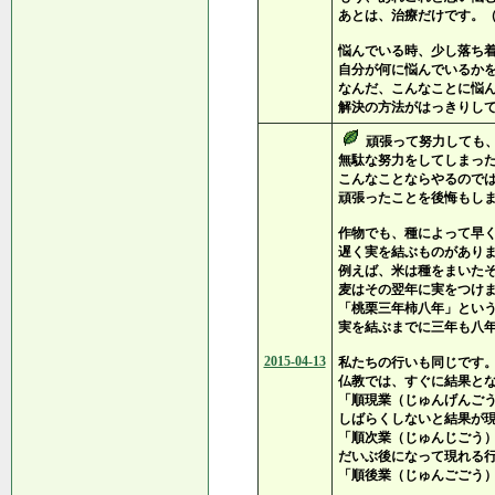
あとは、治療だけです。
悩んでいる時、少し落ち
自分が何に悩んでいるか
なんだ、こんなことに悩
解決の方法がはっきりし
頑張って努力しても
無駄な努力をしてしまっ
こんなことならやるので
頑張ったことを後悔もし
作物でも、種によって早
遅く実を結ぶものがあり
例えば、米は種をまいた
麦はその翌年に実をつけ
「桃栗三年柿八年」とい
実を結ぶまでに三年も八
2015-04-13
私たちの行いも同じです
仏教では、すぐに結果と
「順現業（じゅんげんご
しばらくしないと結果が
「順次業（じゅんじごう
だいぶ後になって現れる
「順後業（じゅんごごう