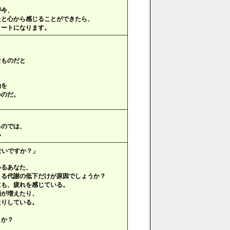
が今、
たと心から感じることができたら、
タートになります。
、
なものだと
、
動を
いのだ。
るのでは、
い
ないですか？」
いるあなた、
よる代謝の低下だけが原因でしょうか？
にも、疲れを感じている。
酒が増えたり、
たりしている。
うか？