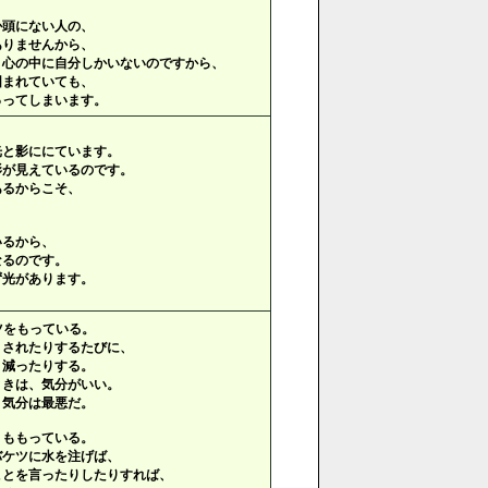
か頭にない人の、
ありませんから、
、心の中に自分しかいないのですから、
囲まれていても、
っってしまいます。
光と影ににています。
影が見えているのです。
あるからこそ、
いるから、
なるのです。
ず光があります。
ツをもっている。
、されたりするたびに、
り減ったりする。
ときは、気分がいい。
、気分は最悪だ。
くももっている。
バケツに水を注げば、
ことを言ったりしたりすれば、