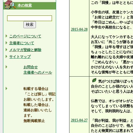
この「我慢」は年ととも
本の検索
小学生の頃、友達とケン
「お前とは絶交だ！」と
「昨日はごめん…やっぱ
中学生や高校生になると
2015-04-28
このページについて
大人になってケンカする
お互いに「向こうが謝る
主催者について
「我慢」は年を増すほど
メルマガ登録と解除
ちょっとしたことになの
サイトマップ
離れ離れになる夫婦や友
「ごめんなさい」「悪か
お問合せ
かけがえのない人を失わ
そんな後悔が年とともに
主催者へのメール
気がつけば独りぼっ
自分のことしか頭のない
転載する場合は
そばにいたいと思う人は
「ことば探し」明記
お願いいたします。
仏教では、オレがオレが
転載した場合は、
なってしまっている状態
連絡お願いいたし
そして、我利我利な人は
ます。
2015-04-27
「我が利益、我が利益」
無断掲載禁止
自分のことばかりで、他
たとえ物質的には恵まれ