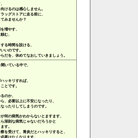
て、
を向けるのは感心しません。
ドラッグストアに走る前に、
してみませんか？
間を増やす、
は頼む、
りする時間を設ける、
でいいのです。
からだを、休めてなおしていきましょう。
を聞いている中で、
。
、
がハッキリすれば、
うことです。
いるのか、
から、必要以上に不安になったり、
になったりしてしまうのです。
分が何の病気かわからないとますます、
たら深刻な病気じゃないだろうかと
きます。
診察を受けて、胃炎だとハッキリすると、
む必要はなくなります。