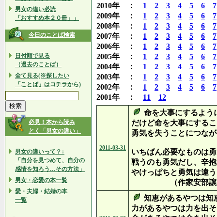
2010年 ：
1
2
3
4
5
6
7
男女の違い必読
2009年 ：
1
2
3
4
5
6
7
「おすすめ本２０冊」」
2008年 ：
1
2
3
4
5
6
7
今日のことば検索
2007年 ：
1
2
3
4
5
6
7
2006年 ：
1
2
3
4
5
6
7
日付順で見る
2005年 ：
1
2
3
4
5
6
7
（過去のことば）
2004年 ：
1
2
3
4
5
6
7
全て見る(※探したい
2003年 ：
1
2
3
4
5
6
7
「ことば」はコチラから)
2002年 ：
1
2
3
4
5
6
7
2001年 ：
11
12
命を大事にするよう
必見！本から読み
だけど命を大事にするこ
とく「男女の違い」
勇気を失うことにつなが
2011-03-31
いちばん必要なものは勇
男女の違いって？↓
「自分を見つめて、自分の
戦うのも勇気だし、辛抱
感情を知ろう…その方法」
やけっぱちと勇気は違う
男女・恋愛の本一覧
（作家安部譲
愛・夫婦・結婚の本
知恵があるやつは知
一覧
力があるやつは力を出そ