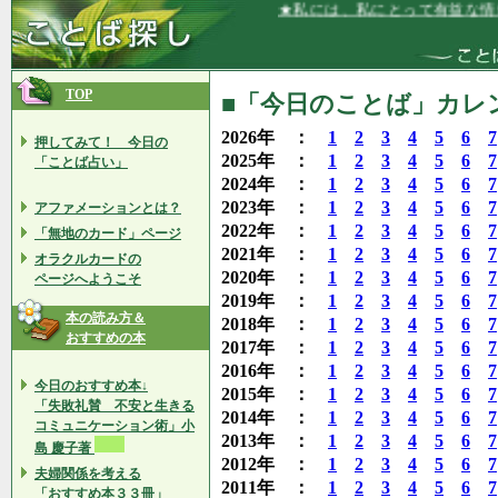
★私には、私にとって有益な情報がつねに
TOP
■「今日のことば」カレン
2026年 ：
1
2
3
4
5
6
7
押してみて！ 今日の
2025年 ：
1
2
3
4
5
6
7
「ことば占い」
2024年 ：
1
2
3
4
5
6
7
2023年 ：
1
2
3
4
5
6
7
アファメーションとは？
2022年 ：
1
2
3
4
5
6
7
「無地のカード」ページ
2021年 ：
1
2
3
4
5
6
7
オラクルカードの
2020年 ：
1
2
3
4
5
6
7
ページへようこそ
2019年 ：
1
2
3
4
5
6
7
本の読み方＆
2018年 ：
1
2
3
4
5
6
7
おすすめの本
2017年 ：
1
2
3
4
5
6
7
2016年 ：
1
2
3
4
5
6
7
今日のおすすめ本↓
2015年 ：
1
2
3
4
5
6
7
「失敗礼賛 不安と生きる
2014年 ：
1
2
3
4
5
6
7
コミュニケーション術」小
2013年 ：
1
2
3
4
5
6
7
島 慶子著
2012年 ：
1
2
3
4
5
6
7
夫婦関係を考える
2011年 ：
1
2
3
4
5
6
7
「おすすめ本３３冊」