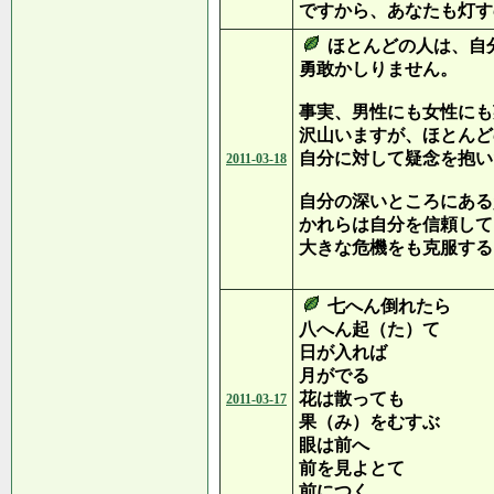
ですから、あなたも灯す
ほとんどの人は、自
勇敢かしりません。
事実、男性にも女性にも
沢山いますが、ほとんど
自分に対して疑念を抱い
2011-03-18
自分の深いところにある
かれらは自分を信頼して
大きな危機をも克服する
（R・E・
七へん倒れたら
八へん起（た）て
日が入れば
月がでる
花は散っても
2011-03-17
果（み）をむすぶ
眼は前へ
前を見よとて
前につく