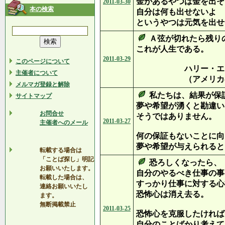
金があるやつは金を出そ
2011-03-30
本の検索
自分は何も出せないよ
というやつは元気を出せ
Ａ弦が切れたら残り
これが人生である。
2011-03-29
このページについて
ハリー・エマソン
主催者について
（アメリカのプロ
メルマガ登録と解除
私たちは、結果が保
サイトマップ
夢や希望が湧くと勘違い
お問合せ
そうではありません。
2011-03-27
主催者へのメール
何の保証もないことに向
夢や希望が与えられると
転載する場合は
「ことば探し」明記
恐ろしくなったら、
お願いいたします。
自分のやるべき仕事の事
転載した場合は、
すっかり仕事に対する心
連絡お願いいたし
恐怖心は消え去る。
ます。
無断掲載禁止
2011-03-25
恐怖心を克服したければ
自分のことばかり考えて