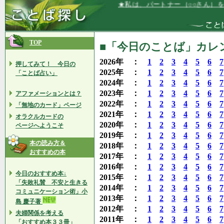
★私は、パートナー（○○さん）を、とて
TOP
■「今日のことば」カレン
2026年 ：
1
2
3
4
5
6
7
押してみて！ 今日の
2025年 ：
1
2
3
4
5
6
7
「ことば占い」
2024年 ：
1
2
3
4
5
6
7
2023年 ：
1
2
3
4
5
6
7
アファメーションとは？
2022年 ：
1
2
3
4
5
6
7
「無地のカード」ページ
2021年 ：
1
2
3
4
5
6
7
オラクルカードの
2020年 ：
1
2
3
4
5
6
7
ページへようこそ
2019年 ：
1
2
3
4
5
6
7
本の読み方＆
2018年 ：
1
2
3
4
5
6
7
おすすめの本
2017年 ：
1
2
3
4
5
6
7
2016年 ：
1
2
3
4
5
6
7
今日のおすすめ本↓
2015年 ：
1
2
3
4
5
6
7
「失敗礼賛 不安と生きる
2014年 ：
1
2
3
4
5
6
7
コミュニケーション術」小
2013年 ：
1
2
3
4
5
6
7
島 慶子著
2012年 ：
1
2
3
4
5
6
7
夫婦関係を考える
2011年 ：
1
2
3
4
5
6
7
「おすすめ本３３冊」