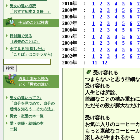
2010年 ：
1
2
3
4
5
6
7
男女の違い必読
2009年 ：
1
2
3
4
5
6
7
「おすすめ本２０冊」」
2008年 ：
1
2
3
4
5
6
7
今日のことば検索
2007年 ：
1
2
3
4
5
6
7
2006年 ：
1
2
3
4
5
6
7
日付順で見る
2005年 ：
1
2
3
4
5
6
7
（過去のことば）
2004年 ：
1
2
3
4
5
6
7
全て見る(※探したい
2003年 ：
1
2
3
4
5
6
7
「ことば」はコチラから)
2002年 ：
1
2
3
4
5
6
7
2001年 ：
11
12
受け容れる
必見！本から読み
つまらないと思う些細な
とく「男女の違い」
受け容れる
人生とは所詮、
男女の違いって？↓
些細なことの積み重ねに
「自分を見つめて、自分の
ただその数が膨大なだけ
感情を知ろう…その方法」
男女・恋愛の本一覧
受け容れる
愛・夫婦・結婚の本
お気に入りのコーヒーカ
一覧
もっと素敵なコーヒーカ
楽しみが生まれるから