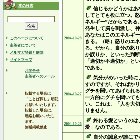
本の検索
信じるかどうかはあ
してとても役に立つ。怒
ネルギー”だからである
発生して脳を刺激し、神
あなたはこのエネルギー
このページについて
2004-10-28
きる。（略）怒りのエネ
主催者について
る。だから、自分の怒り
メルマガ登録と解除
か誤りか、といった判断
サイトマップ
「適切か不適切か」とい
である。
お問合せ
主催者へのメール
気分がめいった時に
すのですが、そればかり
グチを聞いてあげられる
転載する場合は
2004-10-27
一方的にグチを聞いても
「ことば探し」明記
い。これは、「人を大切
お願いいたします。
りません。
転載した場合は、
連絡お願いいたし
終わる愛というのは
ます。
2004-10-26
愛」なのである。
無断掲載禁止
自分の誠意が誰