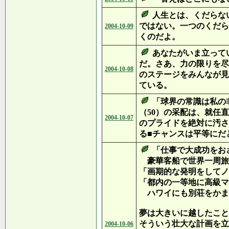
人生とは、くだらな
ではない。一つのくだら
2004-10-09
くのだよ。
あなたがいま立って
だ。さあ、力の限りを尽
2004-10-08
のステージをみんなが見
ている。
「球界の常識は私の
（50）の采配は、就任
2004-10-07
のプライドを絶対に汚さ
る■チャンスは平等にだ
「仕事で大成功をお
豪華客船で世界一周旅
「画期的な発明をしてノ
「都内の一等地に高級マ
ハワイにも別荘をかま
夢は大きいに越したこと
そういう壮大な計画を立
2004-10-06