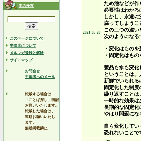
ため池などが作
本の検索
必要性はわかる
しかし、永遠に
腐ってしまうこ
この二つの違い
2021-05-28
次のようになる
このページについて
主催者について
・変化はものを
メルマガ登録と解除
・固定化はもの
サイトマップ
製品も水も変化
お問合せ
ということは、
主催者へのメール
新鮮でいられる
固定化した制度
繰り返すことは
転載する場合は
「ことば探し」明記
一時的な効果は
お願いいたします。
長期的な固定化
転載した場合は、
やはり問題にな
連絡お願いいたし
ます。
自ら変化してい
無断掲載禁止
恐れないことで