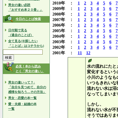
2010年 ：
1
2
3
4
5
6
7
男女の違い必読
2009年 ：
1
2
3
4
5
6
7
「おすすめ本２０冊」」
2008年 ：
1
2
3
4
5
6
7
今日のことば検索
2007年 ：
1
2
3
4
5
6
7
2006年 ：
1
2
3
4
5
6
7
日付順で見る
2005年 ：
1
2
3
4
5
6
7
（過去のことば）
2004年 ：
1
2
3
4
5
6
7
全て見る(※探したい
2003年 ：
1
2
3
4
5
6
7
「ことば」はコチラから)
2002年 ：
1
2
3
4
5
6
7
2001年 ：
11
12
水の流れにたと
必見！本から読み
とく「男女の違い」
変化するという
小川のようなも
男女の違いって？↓
いつもきれいな
「自分を見つめて、自分の
流れない水は沼
感情を知ろう…その方法」
なってしまいま
男女・恋愛の本一覧
しかし、
愛・夫婦・結婚の本
一覧
流れない水が不
そうではありま