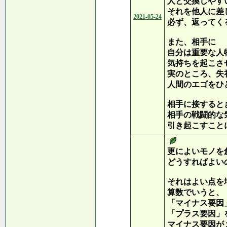
人と交換しやす
それを他人に差
2021-05-24
必ず、返ってく
また、相手に
自分は重要な人
気持ちを起こさ
実のところ、失
人間のエゴをひ
相手に接すると
相手の戦闘的な
引き起こすこと
更によいモノを
どうすればよい
それはよい点を
算数でいうと、
「マイナス要因
「プラス要因」
マイナス要因が