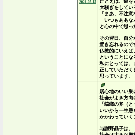
たとえば、鍵を
2021-05-15
大騒ぎをしてい
「まあ、不注意
いつもああな
と心の中で思っ
その翌日、自分
置き忘れるので
仏教的にいえば
ということにな
私にとっては、
正していただく
思っています。
居心地のいい巣
社会がよき方向
「蟷螂の斧（と
いいから一生懸
かかわっていく
与謝野晶子は、
社会は大きな殿