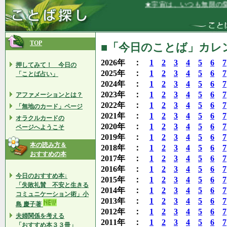
★宇宙は、いつも無限の愛を与えて
TOP
■「今日のことば」カレン
2026年 ：
1
2
3
4
5
6
7
押してみて！ 今日の
2025年 ：
1
2
3
4
5
6
7
「ことば占い」
2024年 ：
1
2
3
4
5
6
7
2023年 ：
1
2
3
4
5
6
7
アファメーションとは？
2022年 ：
1
2
3
4
5
6
7
「無地のカード」ページ
2021年 ：
1
2
3
4
5
6
7
オラクルカードの
2020年 ：
1
2
3
4
5
6
7
ページへようこそ
2019年 ：
1
2
3
4
5
6
7
本の読み方＆
2018年 ：
1
2
3
4
5
6
7
おすすめの本
2017年 ：
1
2
3
4
5
6
7
2016年 ：
1
2
3
4
5
6
7
今日のおすすめ本↓
2015年 ：
1
2
3
4
5
6
7
「失敗礼賛 不安と生きる
2014年 ：
1
2
3
4
5
6
7
コミュニケーション術」小
2013年 ：
1
2
3
4
5
6
7
島 慶子著
2012年 ：
1
2
3
4
5
6
7
夫婦関係を考える
2011年 ：
1
2
3
4
5
6
7
「おすすめ本３３冊」