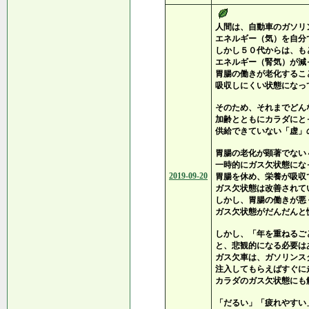
人間は、自動車のガソリ
エネルギー（気）を自分
しかし５０代からは、も
エネルギー（腎気）が減
胃腸の働きが老化するこ
吸収しにくい状態になっ
そのため、それまでどん
加齢とともにカラダにと
供給できていない「虚」
胃腸の老化が顕著でない
一時的にガス欠状態にな
2019-09-20
胃腸を休め、栄養が吸収
ガス欠状態は改善されて
しかし、胃腸の働きが悪
ガス欠状態がだんだんと
しかし、「年を重ねるご
と、悲観的になる必要は
ガス欠車は、ガソリンス
注入してもらえばすぐに
カラダのガス欠状態にも
「だるい」「疲れやすい