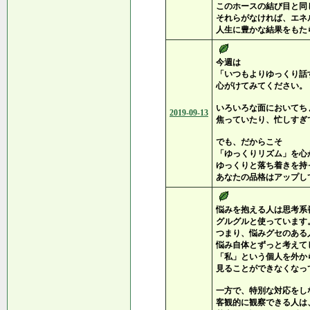
このホースの結び目と同
それらがなければ、エネ
人生に豊かな結果をもた
今週は
「いつもよりゆっくり話
心がけてみてください。
いろいろな面においてち
2019-09-13
焦っていたり、忙しすぎ
でも、だからこそ
「ゆっくりリズム」を心
ゆっくりと落ち着きを持
あなたの品格はアップし
悩みを抱える人は思考系
グルグルと使っています
つまり、悩みグセのある
悩み自体とずっと考えて
「私」という個人を外か
見ることができなくなっ
一方で、特別な対応をし
客観的に観察できる人は