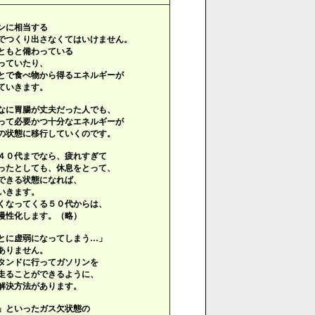
ンに相当する
でつくり出さなくてはいけません。
ともと備わっている
っていたり、
とで食べ物から得るエネルギーが
ていきます。
なに胃腸が丈夫だった人でも、
って必要かつ十分なエネルギーが
の状態に移行していくのです。
４０代までなら、疲れすぎて
ったとしても、休息をとって、
できる状態になれば、
いきます。
くなってくる５０代からは、
慢性化します。（略）
とに虚弱になってしまう…」
ありません。
タンドに行ってガソリンを
走ることができるように、
解決方法があります。
」といったガス欠状態の