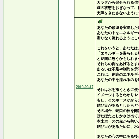
カラダから発せられる信
虚の状態をおぎなって、
支障をきたさないように
あなたの願望を実現した
あなたの中をエネルギー
滞りなく流れるようにし
これをいうと、あなたは
「エネルギーを滞らせる
と疑問に思うかもしれま
それらの例をあげるとす
あるいは不足や制約を示
これは、創造のエネルギ
あなたの中を流れるのを
2019-09-17
それは水を撒くときに使
イメージするとわかりや
もし、そのホースがから
結び目があるとしたらど
その場合、蛇口の栓を開
ぽたぽたとしか水は出て
本来ホースの先から勢い
結び目があるために、水
あなたの心の中にある後