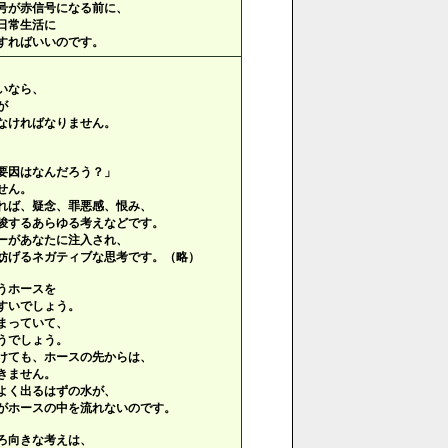
号が赤信号になる前に、
日常生活に
すればいいのです。
いなら、
が
なければなりません。
、
要因はなんだろう？」
せん。
れば、疑念、罪悪感、恨み、
唆するあらゆる考えなどです。
ーがあなたに注入され、
妨げるネガティブな思考です。（略）
うホースを
すいでしょう。
まっていて、
うでしょう。
けても、ホースの先からは、
きません。
よく出るはずの水が、
がホースの中を流れないのです。
ろ向きな考えは、