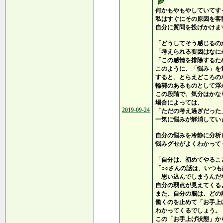
何かもやもやしていてす
私はすぐにその原因を客
自分に質問を投げかけま
「どうしてそう感じるの
「考えられる要因はなに
「この感情を排除するた
このように、「悩み」を
すると、とらえどころの
輪郭のあるものとして浮
この段階で、気分はかな
場合によっては、
2019-09-24
「ただの考え過ぎだった
一気に悩みが解消してい
自分の悩みを冷静に分析
悩みグセがよくわかって
「自分は、初めてやるこ
「○○さんの話は、いつ
思い込んでしまうんだ
自分の弱点が見えてくる
また、自分の脳は、どの
働くのを止めて「お手上
わかってくるでしょう。
この「お手上げ状態」か