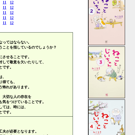
11
12
11
12
11
12
11
12
11
12
なってはならない。
うことを指しているのでしょうか？
にさせることです。
対して敬意を欠いたりして、
とです。
は、
り得ても、
う怖れがあります。
、大切な人の存在を
も気をつけていることです。
しては、時には、
とです。
工夫が必要となります。