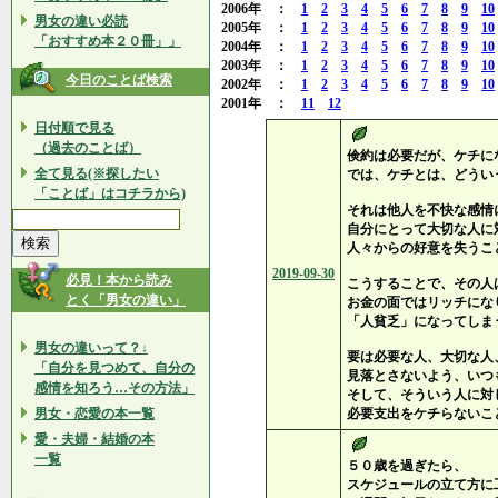
2006年 ：
1
2
3
4
5
6
7
8
9
10
男女の違い必読
2005年 ：
1
2
3
4
5
6
7
8
9
10
「おすすめ本２０冊」」
2004年 ：
1
2
3
4
5
6
7
8
9
10
2003年 ：
1
2
3
4
5
6
7
8
9
10
今日のことば検索
2002年 ：
1
2
3
4
5
6
7
8
9
10
2001年 ：
11
12
日付順で見る
（過去のことば）
倹約は必要だが、ケチに
全て見る(※探したい
では、ケチとは、どうい
「ことば」はコチラから)
それは他人を不快な感情
自分にとって大切な人に
人々からの好意を失うこ
2019-09-30
必見！本から読み
こうすることで、その人
とく「男女の違い」
お金の面ではリッチにな
「人貧乏」になってしま
男女の違いって？↓
要は必要な人、大切な人
「自分を見つめて、自分の
見落とさないよう、いつ
感情を知ろう…その方法」
そして、そういう人に対
男女・恋愛の本一覧
必要支出をケチらないこ
愛・夫婦・結婚の本
一覧
５０歳を過ぎたら、
スケジュールの立て方に