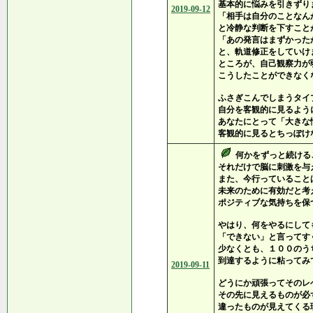
基本的に悩みを引きずり
2019-09-12
「相手は自分のことなん
と冷静な判断を下すこと
「あの発言はまずかった
と、軌道修正をしていけ
ところが、自己観察力が
こうしたことができなく
ふさぎこんでしまうタイ
自分を客観的に見るよう
あなたにとって「大きな
客観的に見るとちっぽけ
何かをずっと続ける
それだけで脳に刺激を与
また、今行っていること
未来のために有効だと考
ポジティブな気持ちを保
やはり、何をやるにして
「できない」と言ってす
少なくとも、１００のう
到達するように粘ってみ
2019-09-11
どうにか頑張ってそのレ
その先に見えるものが必
違ったものが見えてくる