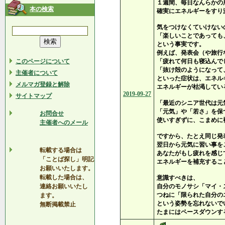
１週間、毎日なんらかの
本の検索
確実にエネルギーをすり
気をつけなくていけない
「楽しいことであっても
という事実です。
例えば、発表会（や旅行
このページについて
「疲れて何日も寝込んで
「抜け殻のようになって
主催者について
といった症状は、エネル
メルマガ登録と解除
エネルギーが枯渇してい
2019-09-27
サイトマップ
「最近のシニア世代は元
「元気」や「若さ」を保
お問合せ
使いすぎずに、こまめに
主催者へのメール
ですから、たとえ同じ発
翌日から元気に習い事を
転載する場合は
あなたがもし疲れを感じ
「ことば探し」明記
エネルギーを補充するこ
お願いいたします。
転載した場合は、
意識すべきは、
連絡お願いいたし
自分のモノサシ「マイ・
つねに「限られた自分の
ます。
という姿勢を忘れないで
無断掲載禁止
たまにはペースダウンす