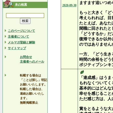
ますます追いつめ
本の検索
2020-09-30
もっと大きく「ど
考えられれば、目
たとえば、あなた
閑職に回されたと
このページについて
「どうするか」だ
主催者について
復帰できるか以外
メルマガ登録と解除
のではありません
サイトマップ
一方、「どう生き
お問合せ
時間の余裕をどう
主催者へのメール
ポジティブシンキ
転載する場合は
「達成感」はうま
「ことば探し」明記
もれなくついてく
お願いいたします。
基本的にはどんな
転載した場合は、
幸せを感じること
連絡お願いいたし
ます。
ただ感じ方は、人
無断掲載禁止
賞をとるような大