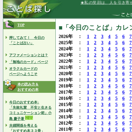
★私の笑顔は、人を引き寄せ、運も
TOP
■「今日のことば」カレン
2026年 ：
1
2
3
4
5
6
7
押してみて！ 今日の
2025年 ：
1
2
3
4
5
6
7
「ことば占い」
2024年 ：
1
2
3
4
5
6
7
2023年 ：
1
2
3
4
5
6
7
アファメーションとは？
2022年 ：
1
2
3
4
5
6
7
「無地のカード」ページ
2021年 ：
1
2
3
4
5
6
7
オラクルカードの
2020年 ：
1
2
3
4
5
6
7
ページへようこそ
2019年 ：
1
2
3
4
5
6
7
本の読み方＆
2018年 ：
1
2
3
4
5
6
7
おすすめの本
2017年 ：
1
2
3
4
5
6
7
2016年 ：
1
2
3
4
5
6
7
今日のおすすめ本↓
2015年 ：
1
2
3
4
5
6
7
「失敗礼賛 不安と生きる
2014年 ：
1
2
3
4
5
6
7
コミュニケーション術」小
2013年 ：
1
2
3
4
5
6
7
島 慶子著
2012年 ：
1
2
3
4
5
6
7
夫婦関係を考える
2011年 ：
1
2
3
4
5
6
7
「おすすめ本３３冊」