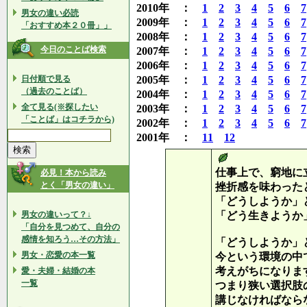
2010年 ：
1
2
3
4
5
6
7
男女の違い必読
2009年 ：
1
2
3
4
5
6
7
「おすすめ本２０冊」」
2008年 ：
1
2
3
4
5
6
7
今日のことば検索
2007年 ：
1
2
3
4
5
6
7
2006年 ：
1
2
3
4
5
6
7
日付順で見る
2005年 ：
1
2
3
4
5
6
7
（過去のことば）
2004年 ：
1
2
3
4
5
6
7
全て見る(※探したい
2003年 ：
1
2
3
4
5
6
7
「ことば」はコチラから)
2002年 ：
1
2
3
4
5
6
7
2001年 ：
11
12
仕事上で、窮地に
必見！本から読み
とく「男女の違い」
挫折感を味わった
「どうしようか」
男女の違いって？↓
「どう生きようか
「自分を見つめて、自分の
感情を知ろう…その方法」
「どうしようか」
男女・恋愛の本一覧
今という環境の中
考えがちになりま
愛・夫婦・結婚の本
一覧
つまり狭い選択肢
講じなければなら