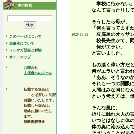
学校に行かない
本の検索
なんて言ったりし
そうしたら母が、
「何を言ってます
豆腐屋のオッサン
2020-10-29
このページについて
校長先生かて、同
主催者について
何がエラい」
メルマガ登録と解除
と言いました。
サイトマップ
もの凄く偉い方だ
お問合せ
何がエラいと言わ
主催者へのメール
「ああ、そうなの
それも一つの開眼
転載する場合は
人間はみな同じな
「ことば探し」明記
という考え方は、
お願いいたします。
転載した場合は、
そんな風に、
連絡お願いいたし
折りに触れ大人の
ます。
いつとはなしに体
無断掲載禁止
体の奥に沁み込ん
そういうことがあ