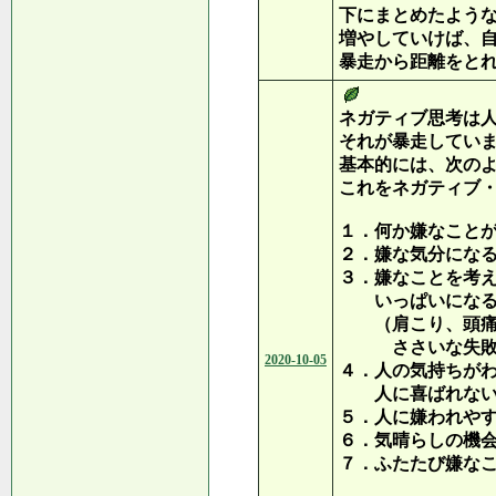
下にまとめたよう
増やしていけば、
暴走から距離をと
ネガティブ思考は
それが暴走してい
基本的には、次の
これをネガティブ
１．何か嫌なこと
２．嫌な気分にな
３．嫌なことを考
いっぱいになる
（肩こり、頭痛な
ささいな失敗
2020-10-05
４．人の気持ちが
人に喜ばれない
５．人に嫌われや
６．気晴らしの機
７．ふたたび嫌な