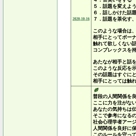
５．話題を変えよ
６．話しかけた話
７．話題を茶化す
2020-10-16
このような場合は
相手にとってボー
触れて欲しくない
コンプレックスを
あたなが相手と話
このような反応を
その話題はすぐに
相手にとっては触
普段の人間関係を
ここに力を注がな
あなたの気持ちは
そこで参考になる
社会心理学者アー
人間関係を良好に
このルールを守っ