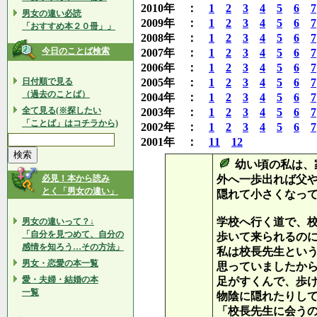
2010年 ：
1
2
3
4
5
6
7
男女の違い必読
2009年 ：
1
2
3
4
5
6
7
「おすすめ本２０冊」」
2008年 ：
1
2
3
4
5
6
7
今日のことば検索
2007年 ：
1
2
3
4
5
6
7
2006年 ：
1
2
3
4
5
6
7
日付順で見る
2005年 ：
1
2
3
4
5
6
7
（過去のことば）
2004年 ：
1
2
3
4
5
6
7
全て見る(※探したい
2003年 ：
1
2
3
4
5
6
7
「ことば」はコチラから)
2002年 ：
1
2
3
4
5
6
7
2001年 ：
11
12
幼い頃の私は、
必見！本から読み
外へ一歩出れば父
とく「男女の違い」
隠れて小さくなっ
学校へ行く道で、
男女の違いって？↓
「自分を見つめて、自分の
歩いて来られるの
感情を知ろう…その方法」
私は校長先生とい
男女・恋愛の本一覧
思っていましたか
愛・夫婦・結婚の本
足がすくんで、歩
一覧
物陰に隠れたりし
「校長先生に会う