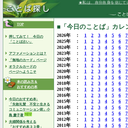
★私は、自分自身を信じています★
TOP
■「今日のことば」カレンダ
2026年 ：
1
2
3
4
5
6
7
押してみて！ 今日の
2025年 ：
1
2
3
4
5
6
7
「ことば占い」
2024年 ：
1
2
3
4
5
6
7
2023年 ：
1
2
3
4
5
6
7
アファメーションとは？
2022年 ：
1
2
3
4
5
6
7
「無地のカード」ページ
2021年 ：
1
2
3
4
5
6
7
オラクルカードの
2020年 ：
1
2
3
4
5
6
7
ページへようこそ
2019年 ：
1
2
3
4
5
6
7
本の読み方＆
2018年 ：
1
2
3
4
5
6
7
おすすめの本
2017年 ：
1
2
3
4
5
6
7
2016年 ：
1
2
3
4
5
6
7
今日のおすすめ本↓
2015年 ：
1
2
3
4
5
6
7
「失敗礼賛 不安と生きる
2014年 ：
1
2
3
4
5
6
7
コミュニケーション術」小
2013年 ：
1
2
3
4
5
6
7
島 慶子著
2012年 ：
1
2
3
4
5
6
7
夫婦関係を考える
2011年 ：
1
2
3
4
5
6
7
「おすすめ本３３冊」