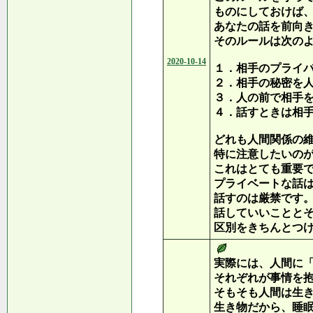
ものにしておけば
あなたの話を前向
そのルールは次の
2020-10-14
１．相手のプライ
２．相手の秘密を
３．人の前で相手
４．話すときは相
どれも人間関係の
特に注意したいの
これはとても重要
プライベートな話
話すのは厳禁です
話していいことと
区別をきちんとつ
実際には、人間に
それぞれが事情を
そもそも人間は生
生き物だから、睡