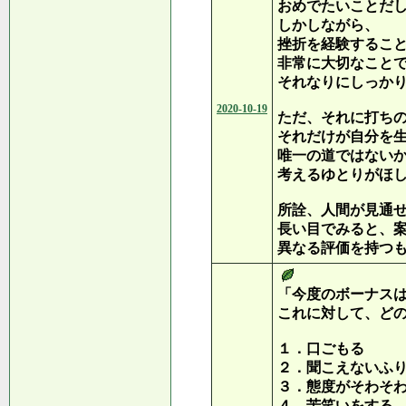
おめでたいことだ
しかしながら、
挫折を経験するこ
非常に大切なこと
それなりにしっか
2020-10-19
ただ、それに打ち
それだけが自分を
唯一の道ではない
考えるゆとりがほ
所詮、人間が見通
長い目でみると、
異なる評価を持つ
「今度のボーナス
これに対して、ど
１．口ごもる
２．聞こえないふ
３．態度がそわそ
４．苦笑いをする