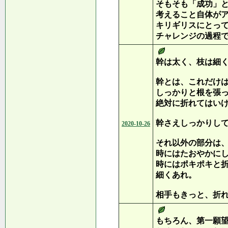
そもそも「成功」
考えること自体が
キリギリスにとっ
チャレンジの過程
幹は太く、枝は細
幹とは、これだけ
しっかりと根を張
絶対に折れてはい
幹さえしっかりし
2020-10-26
それ以外の部分は
時にはたおやかに
時にはポキポキと
細くあれ。
相手もきっと、折
もちろん、第一願