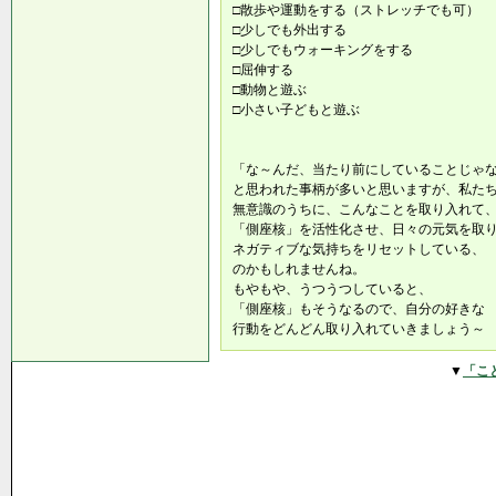
□散歩や運動をする（ストレッチでも可）
□少しでも外出する
□少しでもウォーキングをする
□屈伸する
□動物と遊ぶ
□小さい子どもと遊ぶ
「な～んだ、当たり前にしていることじゃ
と思われた事柄が多いと思いますが、私た
無意識のうちに、こんなことを取り入れて
「側座核」を活性化させ、日々の元気を取
ネガティブな気持ちをリセットしている、
のかもしれませんね。
もやもや、うつうつしていると、
「側座核」もそうなるので、自分の好きな
行動をどんどん取り入れていきましょう～
▼
「こ