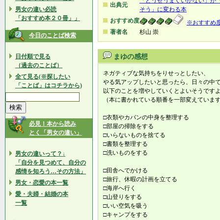
「どうせうまくいかない」が
出典元
男女の違い必読
そう」に変わる本
「おすすめ本２０冊」」
おすすめ度
※おすすめ
著者名
杉山 崇
今日のことば検索
日付順で見る
まゆの感想
（過去のことば）
ネガティブな気持ちをりせっとしたい、
全て見る(※探したい
やる気アップしたいと思ったら、日々の中
「ことば」はコチラから)
以下のことを増やしていくとよいそうです
（本に書かれている順番を一部変えていま
□衣類やカバンの中身を整理する
必見！本から読み
□部屋の掃除をする
とく「男女の違い」
□いらないものを捨てる
□書類を整理する
□洗いものをする
男女の違いって？↓
「自分を見つめて、自分の
□田舎へでかける
感情を知ろう…その方法」
□旅行、休暇の計画を立てる
男女・恋愛の本一覧
□海岸へ行く
愛・夫婦・結婚の本
□山登りをする
一覧
□いい空気を吸う
□キャンプをする