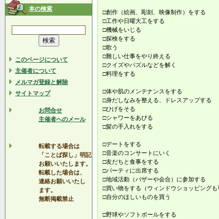
本の検索
□創作（絵画、彫刻、映像制作）をする
□工作や日曜大工をする
□機械をいじる
□探検をする
□歌う
□難しい仕事をやり終える
このページについて
□クイズやパズルなどを解く
主催者について
□料理をする
メルマガ登録と解除
□体や肌のメンテナンスをする
サイトマップ
□身だしなみを整える、ドレスアップする
□ひげをそる
お問合せ
□シャワーをあびる
主催者へのメール
□髪の手入れをする
□デートをする
転載する場合は
□音楽のコンサートにいく
「ことば探し」明記
□友だちと食事をする
お願いいたします。
□パーティに出席する
転載した場合は、
□地域活動（バザーや会合）に参加する
連絡お願いいたし
□買い物をする（ウィンドウショッピングも
ます。
□自分のほしいものを買う
無断掲載禁止
□野球やソフトボールをする