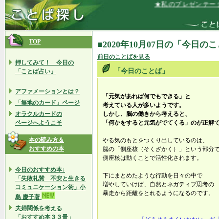
★私のプレゼンテーショ
TOP
■2020年10月07日の「今日の
前日のことばを見る
押してみて！ 今日の
「今日のことば」
「ことば占い」
アファメーションとは？
「元気があれば何でもできる」と
「無地のカード」ページ
考えている人が多いようです。
オラクルカードの
しかし、脳の働きから考えると、
ページへようこそ
「何かをすると元気がでてくる」のが正解
本の読み方＆
やる気のもとをつくり出しているのは、
おすすめの本
脳の「側座核（そくざかく）」という部分
側座核は動くことで活性化されます。
今日のおすすめ本↓
下にまとめたような行動を日々の中で
「失敗礼賛 不安と生きる
増やしていけば、自然とネガティブ思考の
コミュニケーション術」小
暴走から距離をとれるようになるのです。
島 慶子著
夫婦関係を考える
「おすすめ本３３冊」