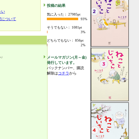
投稿の結果
たい
気に入った： 27985pt
度について
93%
そうでもない： 1081pt
3%
どちらでもない： 856pt
2%
あ」
メールマガジン(月～金)
」
発行しています。
バックナンバー、購読
解除は
コチラ
から