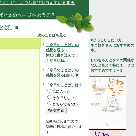
ん）に、いつも喜びを与えています★
ことば」■
次のことばを見る
■ほっこりしたい方、
「今日のことば」の
ネコ好きさんにおすすめの
感想を送る→
本。
気軽に書き込んで
じいちゃんとタマの関係が
くださいね。
なんともよく特に１．２は
「今日のことば」の
おすすめですよ～!!
感想を見る
(感想0件)
「今日のことば」は？
気に入った
そうでもない
どちらでもない
※参考にしますので
気軽に投稿お願いしま
す