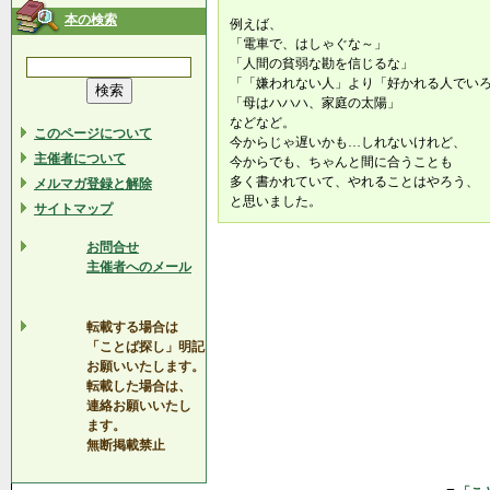
本の検索
例えば、
「電車で、はしゃぐな～」
「人間の貧弱な勘を信じるな」
「「嫌われない人」より「好かれる人でい
「母はハハハ、家庭の太陽」
などなど。
このページについて
今からじゃ遅いかも…しれないけれど、
主催者について
今からでも、ちゃんと間に合うことも
多く書かれていて、やれることはやろう、
メルマガ登録と解除
と思いました。
サイトマップ
お問合せ
主催者へのメール
転載する場合は
「ことば探し」明記
お願いいたします。
転載した場合は、
連絡お願いいたし
ます。
無断掲載禁止