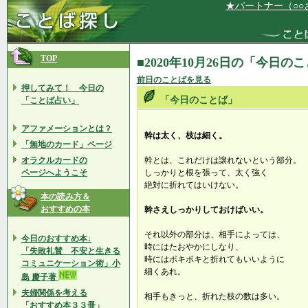
★パートナー（○○さ
TOP
■2020年10月26日の「今日の
前日のことばを見る
押してみて！ 今日の
「今日のことば」
「ことば占い」
アファメーションとは？
幹は太く、枝は細く。
「無地のカード」ページ
オラクルカードの
幹とは、これだけは譲れないという部分。
ページへようこそ
しっかりと根を張って、太く強く
絶対に折れてはいけない。
本の読み方＆
おすすめの本
幹さえしっかりしておけばいい。
それ以外の部分は、相手によっては、
今日のおすすめ本↓
時にはたおやかにしなり、
「失敗礼賛 不安と生きる
時にはポキポキと折れてもいいように
コミュニケーション術」小
細くあれ。
島 慶子著
夫婦関係を考える
相手もきっと、折れた枝の数は多い。
「おすすめ本３３冊」