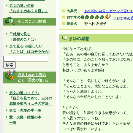
男女の違い必読
「おすすめ本２０冊」」
出典元
あの頃の自分にガツンと言い
おすすめ度
※おすすめ
今日のことば検索
著者名
野々村 友紀子
日付順で見る
まゆの感想
（過去のことば）
全て見る(※探したい
今になって思えば、
「ことば」はコチラから)
「ああ、あの頃の自分に言ってあげたいな
「あの頃に、このことを知っておけばなあ
と思うこと、ありませんか？
私はいっぱいあります(笑)
必見！本から読み
とく「男女の違い」
「そんなこと、気にしないほうがいいよ」
「そんなことより、大切なことがあるよ」
「ちゃんと感謝しようね」
男女の違いって？↓
「そんなの全然たいしたことないよ」
「自分を見つめて、自分の
感情を知ろう…その方法」
とかとか。
男女・恋愛の本一覧
若い頃より、知識や生きる知惠がついて、
愛・夫婦・結婚の本
そう思うのでしょうね。
一覧
そんな過去の自分にかけてあげたい言葉が
いっぱい書かれています。