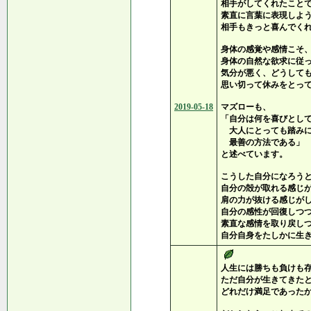
相手がしてくれたこと
素直に言葉に表現しよ
相手もきっと喜んでく
身体の感覚や感情こそ
身体の自然な欲求に従
気分が悪く、どうして
思い切って休みをとっ
2019-05-18
マズローも、
「自分は何を喜びとし
大人にとっても踏みに
最善の方法である」
と述べています。
こうした自分になろう
自分の殻が取れる感じ
肩の力が抜ける感じが
自分の感性が回復しつ
素直な感情を取り戻し
自分自身をたしかに生
人生には勝ちも負けも
ただ自分が生きてきた
どれだけ満足であった