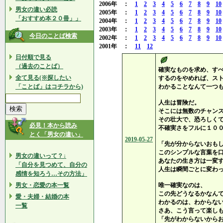
2006年 ：
1
2
3
4
5
6
7
8
9
10
男女の違い必読
2005年 ：
1
2
3
4
5
6
7
8
9
10
「おすすめ本２０冊」」
2004年 ：
1
2
3
4
5
6
7
8
9
10
2003年 ：
1
2
3
4
5
6
7
8
9
10
今日のことば検索
2002年 ：
1
2
3
4
5
6
7
8
9
10
2001年 ：
11
12
日付順で見る
（過去のことば）
確実なものを求め、す
全て見る(※探したい
するのをやめれば、ス
「ことば」はコチラから)
わかることなんて一つ
人生は冒険だ。
そこには無数のチャン
その壮大で、恐ろしく
必見！本から読み
不確実さをフルに１０
とく「男女の違い」
2019-05-27
「先が分からないおも
このシンプルな言葉を
男女の違いって？↓
あなたの生き方は一変
「自分を見つめて、自分の
人生は瞬間ごとに変わ
感情を知ろう…その方法」
男女・恋愛の本一覧
唯一確実なのは、
この先どうなるかなん
愛・夫婦・結婚の本
わかるのは、わからな
一覧
さあ、こう言って楽し
「先がわからないから