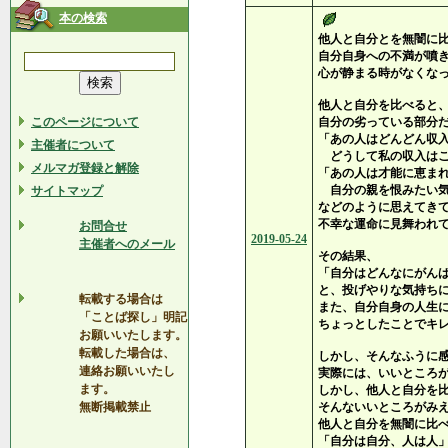
本の検索
他人と自分とを無闇に
自分自身への不満が噴
心が静まる時がなくな
他人と自分を比べると
このページについて
自分の劣っている部分
「あの人はどんどん収
主催者について
どうして私の収入はこ
メルマガ登録と解除
「あの人は才能に恵ま
自分の親を恨みたい気
サイトマップ
などのように思えてき
不幸な運命に見舞われ
お問合せ
2019-05-24
主催者へのメール
その結果、
「自分はどんなにがん
と、投げやりな気持ち
転載する場合は
また、自分自身の人生
「ことば探し」明記
ちょっとしたことでキ
お願いいたします。
転載した場合は、
しかし、そんなふうに
連絡お願いいたし
実際には、いいところ
ます。
しかし、他人と自分を
無断掲載禁止
そんないいところがみ
他人と自分を無闇に比
「自分は自分、人は人