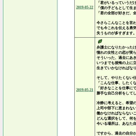
「君がいるっていうだ
2019-05-22
「僕の子どもとして生
「君の全部が好きだ、
今さらこんなことを言
でも今これを伝える勇
失うものが多すぎます
弁護士になりたかった
憧れの女性との恋が実
そういった、過去にあ
いつまでも後悔の上に
生きていかなければな
そして、やりたくない
「こんな仕事、したく
「好きなことを仕事に
2019-05-21
勝手な自己分析をして
冷静に考えると、希望
上司や部下に恵まれな
働かなければならない
どんな選択をして、何
今いる場所は、あなた
ですから、過去の自分