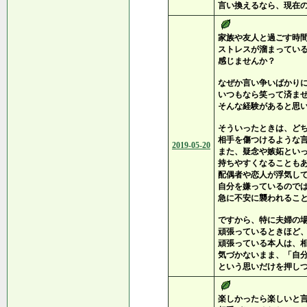
言い換えるなら、現在
家族や友人と過ごす時
ストレスが溜まってい
感じませんか？
なぜか言い争いばかり
いつもなら笑って済ま
そんな経験があると思
そういったときは、ど
相手を傷つけるような
2019-05-20
また、疑念や嫉妬とい
持ちやすくなることも
配偶者や恋人が浮気し
自分を嫌っているので
急に不安に襲われるこ
ですから、特に夫婦の
頑張っているときほど
頑張っている本人は、
気づかないまま、「自
という思いだけを押し
楽しかったら楽しいと