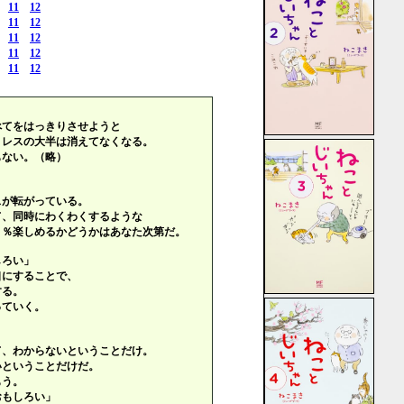
11
12
11
12
11
12
11
12
11
12
べてをはっきりさせようと
トレスの大半は消えてなくなる。
もない。（略）
スが転がっている。
て、同時にわくわくするような
０％楽しめるかどうかはあなた次第だ。
しろい」
口にすることで、
する。
っていく。
て、わからないということだけ。
いということだけだ。
もう。
おもしろい」