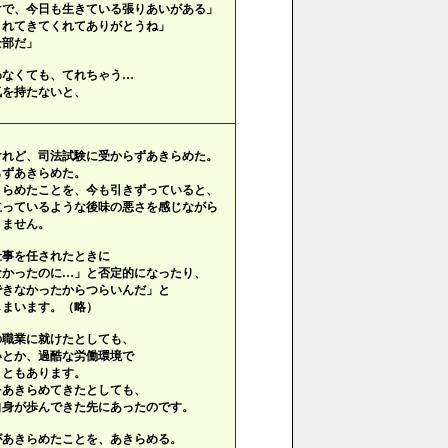
けで、今日も生きている張りあいがある」
まれてきてくれてありがとうね」
全部だ」
わなくても、てれちゃう…
気を持たないと、
。
けれど、司法試験に受からずあきらめた。
らずあきらめた。
きらめたことを、今も引きずっていると、
立っているような後味の悪さを感じながら
りません。
仕事を任されたときに
なかったのに…」と否定的になったり、
できなかったからつらいんだ」と
しまいます。（略）
の職業に就けたとしても、
いとか、過酷な労働環境で
こともあります。
をあきらめてきたとしても、
自身が歩んできた先にあったのです。
があきらめたことを、あきらめる。