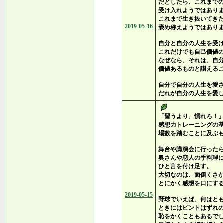
だとしたら、これまで
受け入れようではあり
これまで生き抜いてき
2019-05-16
褒め称えようではあり
自分と自分の人生を受
これだけでも自己価値
なぜなら、それは、自
価値あるものと讃える
自分で自分の人生を愛
だれが自分の人生を愛
「習うより、慣れろ！
感想力トレーニングの
場数を踏むことに及ぶ
舞台や講演会に行った
奥さんや恋人の手料理
ひと言を付け足す。
大切なのは、面倒くさ
とにかく感想を口にす
2019-05-15
野球でいえば、何はと
ときにはピントはずれ
恥をかくこともあるで