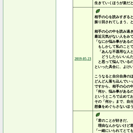
生きていくほうが楽だ
相手の心を読みすぎる
振り回されてしまう、
相手の心の中を読み過
最近元気がない人をみ
「なにか悩み事がある
もしかして私のことで
「あんな不器用な人と
どうしたらいいんだ
2019-05-23
と思って悩んでいるの
といった具合に、よけ
こうなると自分自身の
どんどん落ち込んでい
ですから、相手の心の
「何か、悩み事がある
というところで止めて
その「何か」まで、自
想像をめぐらさないほ
「君のことが好きだ、
理由なんかないけど君
「一緒にいられてとて