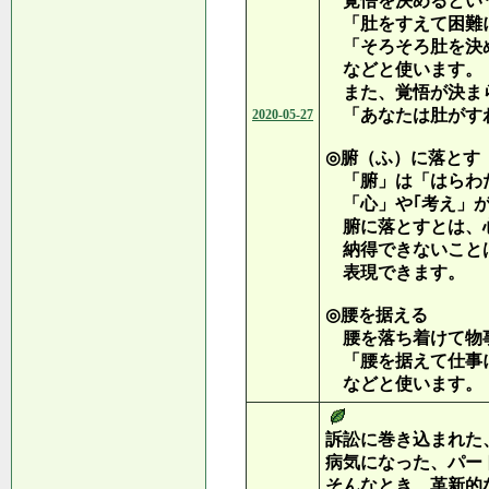
覚悟を決めるとい
「肚をすえて困難
「そろそろ肚を決
などと使います。
また、覚悟が決ま
「あなたは肚がす
2020-05-27
◎腑（ふ）に落とす
「腑」は「はらわ
「心」や｢考え」が
腑に落とすとは、
納得できないこと
表現できます。
◎腰を据える
腰を落ち着けて物
「腰を据えて仕事
などと使います。
訴訟に巻き込まれた
病気になった、パー
そんなとき、革新的