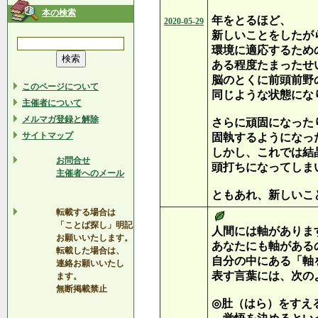
本の検索
年をとるほど、
2020-05-29
新しいことをしたが
環境に適応するため
ある程度たまったせ
脳のとくに前頭前野
このページについて
同じような状態にな
主催者について
メルマガ登録と解除
さらに頑固になった
サイトマップ
固執するようになっ
しかし、これでは結
お問合せ
頭打ちになってしま
主催者へのメール
ともあれ、新しいこ
転載する場合は
「ことば探し」明記
人間には軸がありま
お願いいたします。
あなたにも軸がある
転載した場合は、
自分の中にある「軸
連絡お願いいたし
表す言葉には、次の
ます。
無断掲載禁止
◎肚（はら）をすえ