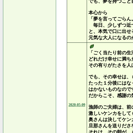
でも、夢を持つこと
本心から
「夢を言ってごらん
毎日、少しずつ近
と、本気で口に出せ
元気な大人になるの
「ごく当たり前の生
どれだけ幸せに満ち
その有りがたさを人
でも、その幸せは、
たった１分後にはな
はかないものなので
だからこそ、感謝の
2020-05-09
漁師のご夫婦は、前
激しいケンカをして
奥さんは決してケン
旦那さんを送りださ
それは、その朝が、