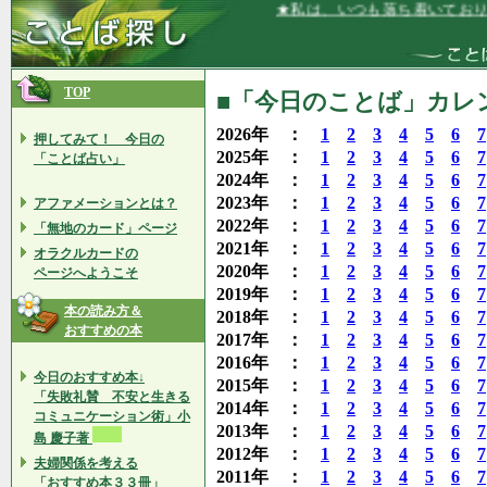
★私は、いつも落ち着いており、イラ
TOP
■「今日のことば」カレン
2026年 ：
1
2
3
4
5
6
7
押してみて！ 今日の
2025年 ：
1
2
3
4
5
6
7
「ことば占い」
2024年 ：
1
2
3
4
5
6
7
2023年 ：
1
2
3
4
5
6
7
アファメーションとは？
2022年 ：
1
2
3
4
5
6
7
「無地のカード」ページ
2021年 ：
1
2
3
4
5
6
7
オラクルカードの
2020年 ：
1
2
3
4
5
6
7
ページへようこそ
2019年 ：
1
2
3
4
5
6
7
本の読み方＆
2018年 ：
1
2
3
4
5
6
7
おすすめの本
2017年 ：
1
2
3
4
5
6
7
2016年 ：
1
2
3
4
5
6
7
今日のおすすめ本↓
2015年 ：
1
2
3
4
5
6
7
「失敗礼賛 不安と生きる
2014年 ：
1
2
3
4
5
6
7
コミュニケーション術」小
2013年 ：
1
2
3
4
5
6
7
島 慶子著
2012年 ：
1
2
3
4
5
6
7
夫婦関係を考える
2011年 ：
1
2
3
4
5
6
7
「おすすめ本３３冊」