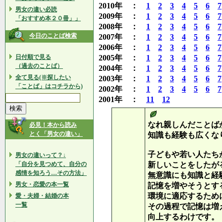
2010年 ：
1
2
3
4
5
6
7
男女の違い必読
2009年 ：
1
2
3
4
5
6
7
「おすすめ本２０冊」」
2008年 ：
1
2
3
4
5
6
7
今日のことば検索
2007年 ：
1
2
3
4
5
6
7
2006年 ：
1
2
3
4
5
6
7
日付順で見る
2005年 ：
1
2
3
4
5
6
7
（過去のことば）
2004年 ：
1
2
3
4
5
6
7
全て見る(※探したい
2003年 ：
1
2
3
4
5
6
7
「ことば」はコチラから)
2002年 ：
1
2
3
4
5
6
7
2001年 ：
11
12
なれ親しんだことば
必見！本から読み
とく「男女の違い」
知識も経験も広くな
子どもや若い人たち
男女の違いって？↓
「自分を見つめて、自分の
新しいことをしたが
感情を知ろう…その方法」
無意識にも知識と経
男女・恋愛の本一覧
記憶を増やそうとす
環境に適応するため
愛・夫婦・結婚の本
一覧
その過程で記憶は増
向上するわけです。