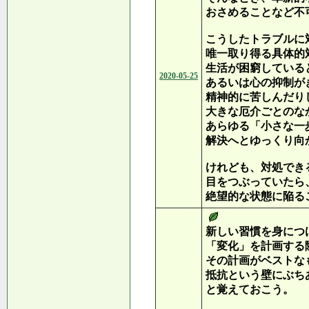
おさめることなど不
こうしたトラブルに
唯一取り得る具体的
生活が困窮している
2020-05-25
あるいは心の抑制が
精神的に苦しんだり
大きな厄介ごとのな
あらゆる「小さな一
解決へとゆっくり向
けれども、対処でき
目をつぶっていたら
絶望的な状態に陥る
新しい習慣を身につ
「変化」を計画する
その計画がベストな
抵抗という壁にぶち
と覚えておこう。