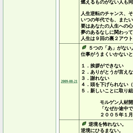
燃えるものがない人も同
人生逆転のチャンス、そ
いつの年代でも、またい
要はあなたの人生への心
夢のあるなしに関わって
人生は９回の裏２アウト
５つの「あ」がない
仕事がうまくいかないと
１．挨拶ができない
２．ありがとうが言えな
３．謝れない
2009-08-21
４．頭を下げられない（
５．新しいことに取り組
モルゲン人材開発研
「なぜか途中で挫折
２００５年１月３
逆境を怖れない。
逆境にひるまない。