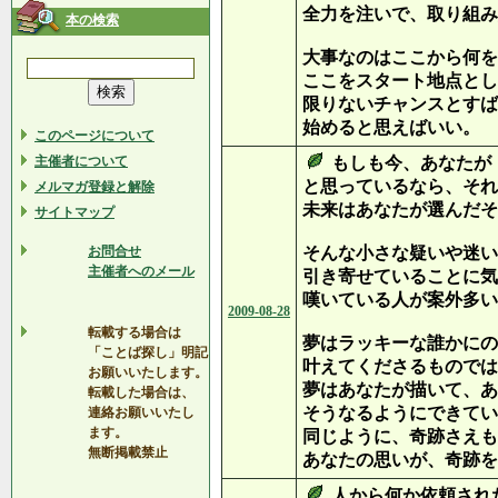
全力を注いで、取り組み
本の検索
大事なのはここから何を
ここをスタート地点とし
限りないチャンスとすば
始めると思えばいい。
このページについて
主催者について
もしも今、あなたが
と思っているなら、それ
メルマガ登録と解除
未来はあなたが選んだそ
サイトマップ
お問合せ
そんな小さな疑いや迷い
主催者へのメール
引き寄せていることに気
嘆いている人が案外多い
2009-08-28
転載する場合は
夢はラッキーな誰かにの
「ことば探し」明記
叶えてくださるものでは
お願いいたします。
夢はあなたが描いて、あ
転載した場合は、
そうなるようにできてい
連絡お願いいたし
ます。
同じように、奇跡さえも
無断掲載禁止
あなたの思いが、奇跡を
人から何か依頼され