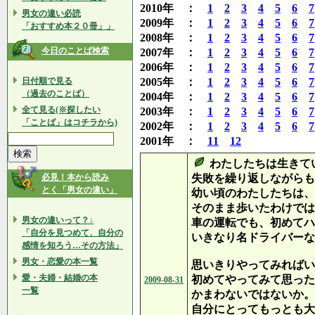
2010年 ：
1
2
3
4
5
6
7
男女の違い必読
2009年 ：
1
2
3
4
5
6
7
「おすすめ本２０冊」」
2008年 ：
1
2
3
4
5
6
7
今日のことば検索
2007年 ：
1
2
3
4
5
6
7
2006年 ：
1
2
3
4
5
6
7
日付順で見る
2005年 ：
1
2
3
4
5
6
7
（過去のことば）
2004年 ：
1
2
3
4
5
6
7
全て見る(※探したい
2003年 ：
1
2
3
4
5
6
7
「ことば」はコチラから)
2002年 ：
1
2
3
4
5
6
7
2001年 ：
11
12
わたしたちは生きて
必見！本から読み
失敗を繰り返しながらも
とく「男女の違い」
幼い頃のわたしたちは、
そのまま歩いたわけでは
男女の違いって？↓
車の運転でも、初めてハ
「自分を見つめて、自分の
いきなり名ドライバーな
感情を知ろう…その方法」
男女・恋愛の本一覧
思いきりやってみればい
愛・夫婦・結婚の本
初めてやってみて思った
2009-08-31
一覧
かまわないではないか。
自分にとってもっとも大