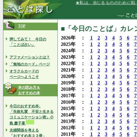
★私は、信じるもののために戦うことを誇
TOP
■「今日のことば」カレン
2026年 ：
1
2
3
4
5
6
7
押してみて！ 今日の
2025年 ：
1
2
3
4
5
6
7
「ことば占い」
2024年 ：
1
2
3
4
5
6
7
2023年 ：
1
2
3
4
5
6
7
アファメーションとは？
2022年 ：
1
2
3
4
5
6
7
「無地のカード」ページ
2021年 ：
1
2
3
4
5
6
7
オラクルカードの
2020年 ：
1
2
3
4
5
6
7
ページへようこそ
2019年 ：
1
2
3
4
5
6
7
本の読み方＆
2018年 ：
1
2
3
4
5
6
7
おすすめの本
2017年 ：
1
2
3
4
5
6
7
2016年 ：
1
2
3
4
5
6
7
今日のおすすめ本↓
2015年 ：
1
2
3
4
5
6
7
「失敗礼賛 不安と生きる
2014年 ：
1
2
3
4
5
6
7
コミュニケーション術」小
2013年 ：
1
2
3
4
5
6
7
島 慶子著
2012年 ：
1
2
3
4
5
6
7
夫婦関係を考える
2011年 ：
1
2
3
4
5
6
7
「おすすめ本３３冊」