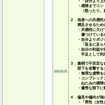
・「自分より上か
・感情までコント
（怒ったり、急に
２．他者への共感性
満足させるために
・共感性に欠けて
傷つけているか
・自分よりポジシ
「取るに足らな
・自分の利益や満
手足として利用
３．脆弱で不安定な
部下を攻撃する
2024-02-05
・無理な虚勢を
・コンプレックス
ねたみの感情に
・優秀な部下に執
４．偏見や偏向が強
・「男性（女性）