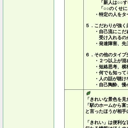
「新人は○○すべ
「○○のくせに…
・特定の人をター
５．こだわりが強く
・自己流にこだわ
受け入れるのが
・発達障害、先天
６．その他のタイプ
・２つ以上が混在
・短絡思考、横柄
・何でも知ってる
・人の話が聴けな
・自己陶酔、慢心
「きれいな景色を見
「駅のホームから富
と言ったほうが相手
「きれい」は便利な