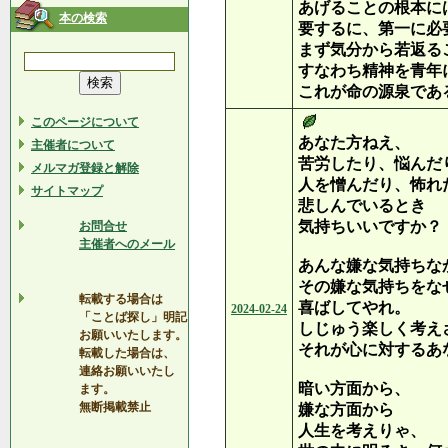
あげることの根本に
本の検索
要するに、第一に必
まず気分から若返る
すなわち精神を青年
これが命の源泉であ
このページについて
あなた方ねえ、
主催者について
苦労したり、悩んだ
メルマガ登録と解除
人を憎んだり、怖れ
サイトマップ
悲しんでいるとき
気持ちいいですか？
お問合せ
主催者へのメール
あんな嫌な気持ちな
その嫌な気持ちをな
転載する場合は
喜ばしてやれ。
2024-02-24
「ことば探し」明記
しじゅう楽しく考え
お願いいたします。
それが心に対するあ
転載した場合は、
連絡お願いいたし
暗い方面から、
ます。
無断掲載禁止
嫌な方面から
人生を考えりゃ、