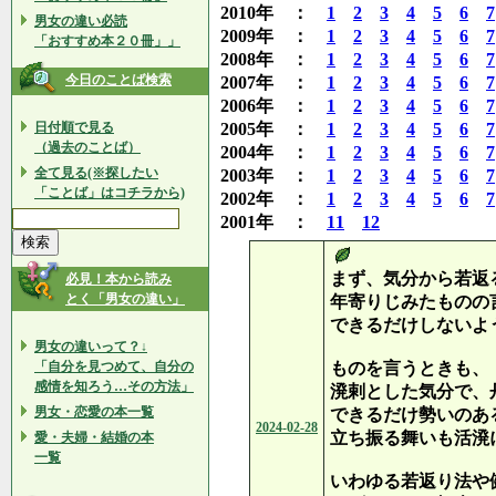
2010年 ：
1
2
3
4
5
6
7
男女の違い必読
2009年 ：
1
2
3
4
5
6
7
「おすすめ本２０冊」」
2008年 ：
1
2
3
4
5
6
7
今日のことば検索
2007年 ：
1
2
3
4
5
6
7
2006年 ：
1
2
3
4
5
6
7
日付順で見る
2005年 ：
1
2
3
4
5
6
7
（過去のことば）
2004年 ：
1
2
3
4
5
6
7
全て見る(※探したい
2003年 ：
1
2
3
4
5
6
7
「ことば」はコチラから)
2002年 ：
1
2
3
4
5
6
7
2001年 ：
11
12
まず、気分から若返
必見！本から読み
とく「男女の違い」
年寄りじみたものの
できるだけしないよ
男女の違いって？↓
「自分を見つめて、自分の
ものを言うときも、
感情を知ろう…その方法」
溌剌とした気分で、
男女・恋愛の本一覧
できるだけ勢いのあ
2024-02-28
立ち振る舞いも活溌
愛・夫婦・結婚の本
一覧
いわゆる若返り法や