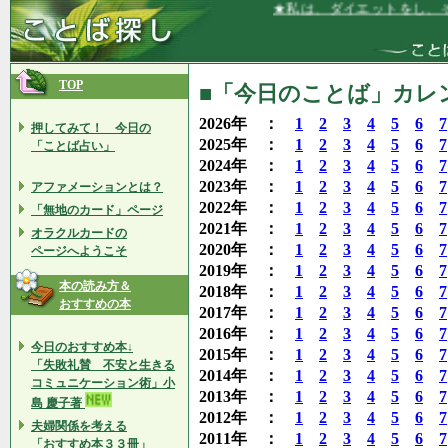
★私は、ダイエットをし、それを維
TOP
■「今日のことば」カレン
2026年 ：
1
2
3
4
5
6
7
押してみて！ 今日の
2025年 ：
1
2
3
4
5
6
7
「ことば占い」
2024年 ：
1
2
3
4
5
6
7
2023年 ：
1
2
3
4
5
6
7
アファメーションとは？
2022年 ：
1
2
3
4
5
6
7
「無地のカード」ページ
2021年 ：
1
2
3
4
5
6
7
オラクルカードの
2020年 ：
1
2
3
4
5
6
7
ページへようこそ
2019年 ：
1
2
3
4
5
6
7
本の読み方＆
2018年 ：
1
2
3
4
5
6
7
おすすめの本
2017年 ：
1
2
3
4
5
6
7
2016年 ：
1
2
3
4
5
6
7
今日のおすすめ本↓
2015年 ：
1
2
3
4
5
6
7
「失敗礼賛 不安と生きる
2014年 ：
1
2
3
4
5
6
7
コミュニケーション術」小
2013年 ：
1
2
3
4
5
6
7
島 慶子著
2012年 ：
1
2
3
4
5
6
7
夫婦関係を考える
2011年 ：
1
2
3
4
5
6
7
「おすすめ本３３冊」