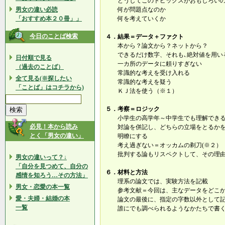
どうしてこのトピックスがおもしろい
男女の違い必読
何が問題点なのか
「おすすめ本２０冊」」
何を考えていくか
今日のことば検索
４．結果＝データ＋ファクト
本から？論文から？ネットから？
できるだけ数字、それも､絶対値を用い
日付順で見る
一カ所のデータに頼りすぎない
（過去のことば）
常識的な考えを受け入れる
全て見る(※探したい
常識的な考えを疑う
「ことば」はコチラから)
ＫＪ法を使う（※１）
５．考察＝ロジック
小学生の高学年～中学生でも理解できる
必見！本から読み
対論を併記し、どちらの立場をとるかを
とく「男女の違い」
明瞭にする
考え過ぎない＝オッカムの剃刀(※２）
批判する論もリスペクトして、その理由
男女の違いって？↓
「自分を見つめて、自分の
６．材料と方法
感情を知ろう…その方法」
理系の論文では、実験方法を記載
男女・恋愛の本一覧
参考文献＝今回は、主なデータをどこか
愛・夫婦・結婚の本
論文の最後に、指定の字数以外として
一覧
誰にでも調べられるようなかたちで書