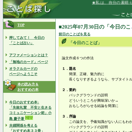
★私は、自分の素晴らし
TOP
■2025年07月30日の「今日の
前日のことばを見る
押してみて！ 今日の
「今日のことば」
「ことば占い」
アファメーションとは？
論文作成６つの作法
「無地のカード」ページ
オラクルカードの
１．題名
ページへようこそ
簡潔、正確、魅力的に
長くなりすぎるようなら、サブタイトル
本の読み方＆
おすすめの本
２．要約
バックグラウンドの説明
どういうところが興味深いか→
今日のおすすめ本↓
おもしろがらせる結論を簡潔に
「失敗礼賛 不安と生きる
コミュニケーション術」小
３．序論
島 慶子著
この論文を、予備知識がない人にもわか
夫婦関係を考える
バックグラウンドの説明
「おすすめ本３３冊」