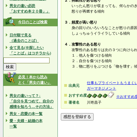
２．持続性がある怒り
男女の違い必読
いったん怒りが収まっても、何らかのき
「おすすめ本２０冊」」
怒りが再燃する傾向
今日のことば検索
３．頻度が高い怒り
身の回りのいろいろなことが怒りの原因
しょっちゅうイライラしている傾向
日付順で見る
（過去のことば）
４．攻撃性のある怒り
全て見る(※探したい
攻撃性のある怒りは次の３つに向けられ
「ことば」はコチラから)
１．他人を傷つける傾向
２．自分を傷つける傾向
３．物に怒りをぶつける「物を壊す」
必見！本から読み
とく「男女の違い」
仕事もプライベートもうまくい
出典元
ガーマネジメント
おすすめ度
男女の違いって？↓
※おすすめ
「自分を見つめて、自分の
著者名
川嵜昌子
感情を知ろう…その方法」
男女・恋愛の本一覧
愛・夫婦・結婚の本
一覧