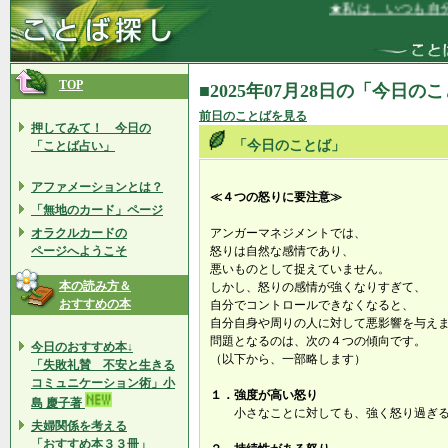
★私は、いつも自分
TOP
■2025年07月28日の「今日の
前日のことばを見る
押してみて！ 今日の
「今日のことば」
「ことば占い」
アファメーションとは？
≪４つの怒りに要注意≫
「無地のカード」ページ
オラクルカードの
アンガーマネジメントでは、
ページへようこそ
怒りは自然な感情であり、
悪いものとして捉えていません。
本の読み方＆
しかし、怒りの感情が強くなりすぎて、
おすすめの本
自分でコントロールできなくなると、
自分自身や周りの人に対して悪影響を与え
問題となるのは、次の４つの傾向です。
今日のおすすめ本↓
（以下から、一部略します）
「失敗礼賛 不安と生きる
コミュニケーション術」小
１．強度が高い怒り
島 慶子著
小さなことに対しても、強く怒り過ぎる
夫婦関係を考える
「おすすめ本３３冊」