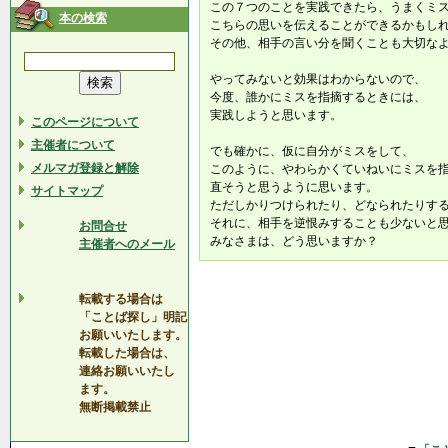
この７つのことを実践できたら、うまくミ
本の検索
こちらの思いを伝えることができるかもし
その他、相手の言い分を聞くことも大切な
やってみないと効果はわからないので、
今度、誰かにミスを指摘するときには、
実践しようと思います。
このページについて
主催者について
でも確かに、仮に自分がミスをして、
メルマガ登録と解除
このように、やわらかくていねいにミスを
直そうと思うように思います。
サイトマップ
ただしかりつけられたり、どなられたりす
それに、相手を逆恨みすることも少ないと
お問合せ
みなさまは、どう思いますか？
主催者へのメール
転載する場合は
「ことば探し」明記
お願いいたします。
転載した場合は、
連絡お願いいたし
ます。
無断掲載禁止