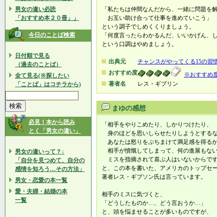
男女の違い必読
「私たちは仲間なんだから、一緒に問題を
「おすすめ本２０冊」」
お互い助け合って仕事を進めていこう」
という調子でしめくくりましょう。
今日のことば検索
「何度言ったらわかるんだ、いいかげん、
という口調はやめましょう。
日付順で見る
出典元
チャンスがやってくる15の習
（過去のことば）
おすすめ度
※おすすめ
全て見る(※探したい
著者名
レス・ギブリン
「ことば」はコチラから)
まゆの感想
必見！本から読み
「相手をやりこめたり、しかりつけたり、
とく「男女の違い」
身のほどを思いしらせたりしようとする
あなたは怒りをぶちまけて満足感を得るか
相手が憤慨してしまって、何の進展もない
男女の違いって？↓
ミスを指摘されて喜ぶ人はいないからで
「自分を見つめて、自分の
と、この本を書いた、アメリカのトップセ
感情を知ろう…その方法」
著者レス・ギブソン氏は言っています。
男女・恋愛の本一覧
愛・夫婦・結婚の本
相手のミスに気づくと、
一覧
「どうしたものか…、どう言おうか…」
と、頭を悩ませることが多いものですが、