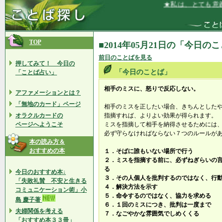
★私は、とても意義
TOP
■2014年05月21日の「今日の
前日のことばを見る
押してみて！ 今日の
「今日のことば」
「ことば占い」
相手のミスに、怒りで反応しない。
アファメーションとは？
「無地のカード」ページ
相手のミスを正したい場合、きちんとした
オラクルカードの
指摘すれば、よりよい効果が得られます。
ページへようこそ
ミスを指摘して相手を納得させるためには
必ず守らなければならない７つのルールが
本の読み方＆
おすすめの本
１．そばに誰もいない場所で行う
２．ミスを指摘する前に、必ずねぎらいの
る
今日のおすすめ本↓
３．その人個人を批判するのではなく、行
「失敗礼賛 不安と生きる
４．解決方法を示す
コミュニケーション術」小
５．命令するのではなく、協力を求める
島 慶子著
６．１回のミスにつき、批判は一度まで
夫婦関係を考える
７．なごやかな雰囲気でしめくくる
「おすすめ本３３冊」