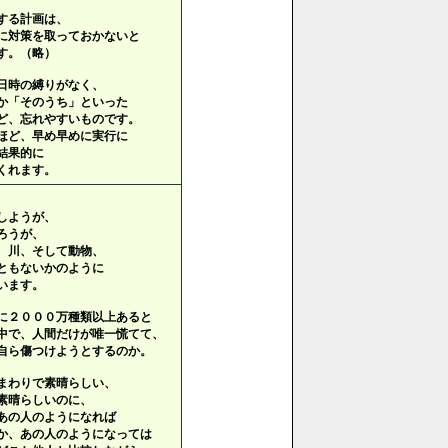
する計画は、
に対策を取っておかないと
す。（略）
日時の縛りがなく、
か「そのうち」といった
ど、忘れやすいものです。
ほど、早め早めに実行に
結果的に
くれます。
しようが、
ろうが、
、川、そして動物、
ともないかのように
います。
に２０００万種類以上あると
中で、人間だけが唯一慌てて、
自ら傷つけようとするのか。
まわりで素晴らしい、
素晴らしいのに、
あの人のようになれば
か、あの人のようになっては