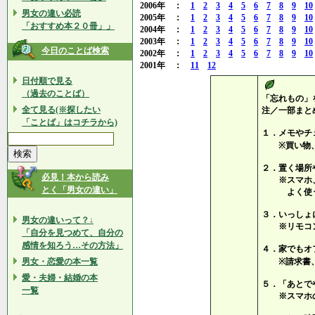
2006年 ：
1
2
3
4
5
6
7
8
9
10
男女の違い必読
2005年 ：
1
2
3
4
5
6
7
8
9
10
「おすすめ本２０冊」」
2004年 ：
1
2
3
4
5
6
7
8
9
10
2003年 ：
1
2
3
4
5
6
7
8
9
10
今日のことば検索
2002年 ：
1
2
3
4
5
6
7
8
9
10
2001年 ：
11
12
日付順で見る
（過去のことば）
「忘れもの」
全て見る(※探したい
注／一部まと
「ことば」はコチラから)
１．メモやチ
※買い物、
２．置く場所
必見！本から読み
※スマホ、
とく「男女の違い」
よく使うは
３．いっしょ
男女の違いって？↓
※リモコン
「自分を見つめて、自分の
感情を知ろう…その方法」
４．家でもオ
男女・恋愛の本一覧
※請求書、
愛・夫婦・結婚の本
５．「あとで
一覧
※スマホの