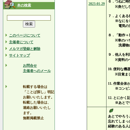
６．つねに時
2023-01-29
本の検索
※身だしな
７．よくある
※なにをし
電気の消
８．「動作＋
このページについて
※車のハザ
主催者について
洗濯物のポ
メルマガ登録と解除
９．他人を利
サイトマップ
※資料のペ
お問合せ
10. 便利な
主催者へのメール
※目覚まし
11. 作業全
転載する場合は
※コンビニ
「ことば探し」明記
お願いいたします。
12. とにか
転載した場合は、
※あとです
連絡お願いいたし
ます。
あとでやろう
無断掲載禁止
忘れてしまっ
経験のある人