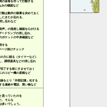
間の余裕を作って行動する
みの確認など
行動は動作の順番を決めておく
にきたか忘れる、
し忘れなど
発声」の指差し確認を心がける
ードランプの消し忘れ、
ケットの中身確認など
用する
ージ抜けチェック
機器の力に頼る（タイマーなど）
、調理器具などの消し忘れ
体が完了する前にすませておく
のコピー機の原稿など
く記録をとり「外部記憶」化する
る連絡や電話、買い物など
と思っていたのを
た、そんな
は多いでしょう。