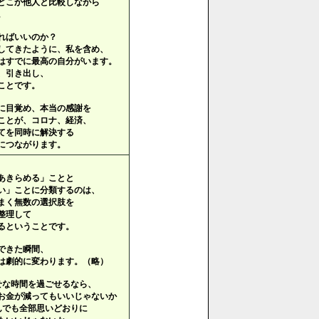
どこか他人と比較しながら
。
ればいいのか？
してきたように、私を含め、
はすでに最高の自分がいます。
、引き出し、
ことです。
に目覚め、本当の感謝を
ことが、コロナ、経済、
てを同時に解決する
につながります。
あきらめる」ことと
い」ことに分類するのは、
まく無数の選択肢を
整理して
るということです。
できた瞬間、
は劇的に変わります。（略）
せな時間を過ごせるなら、
金が減ってもいいじゃないか
んでも全部思いどおりに