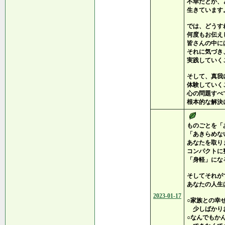
不幸だとか、
生きています
では、どうす
何度もお伝え
皆さんの中に
それに気づき
実践していく
そして、真我
体験していく
心の問題すべ
根本的な解決
ものごとを「
「あきらめな
あなたを取り
コンパクトに
「身軽」にな
そしてそれが
あなたの人生
2023-01-17
○家族との幸
少しばかりお
○なんでもか