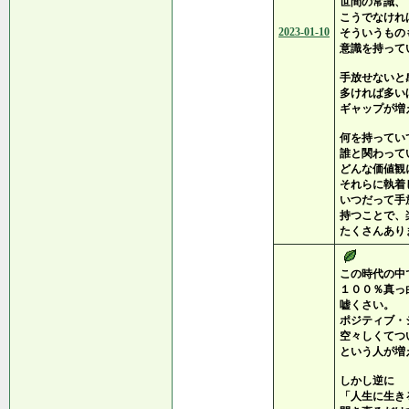
世間の常識、
こうでなけれ
2023-01-10
そういうもの
意識を持って
手放せないと
多ければ多い
ギャップが増
何を持ってい
誰と関わって
どんな価値観
それらに執着
いつだって手
持つことで、
たくさんあり
この時代の中
１００％真っ
嘘くさい。
ポジティブ・
空々しくてつ
という人が増
しかし逆に
「人生に生き