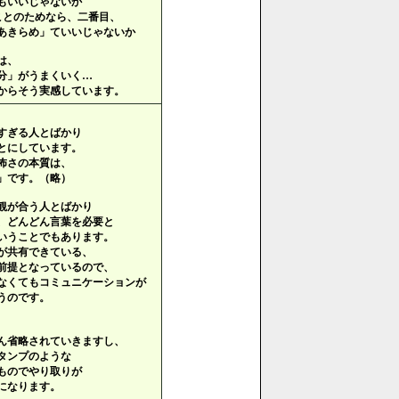
もいいじゃないか
ことのためなら、二番目、
きらめ」ていいじゃないか
は、
分」がうまくいく…
からそう実感しています。
すぎる人とばかり
とにしています。
怖さの本質は、
」です。（略）
観が合う人とばかり
、どんどん言葉を必要と
いうことでもあります。
が共有できている、
前提となっているので、
なくてもコミュニケーションが
うのです。
ん省略されていきますし、
タンプのような
ものでやり取りが
になります。