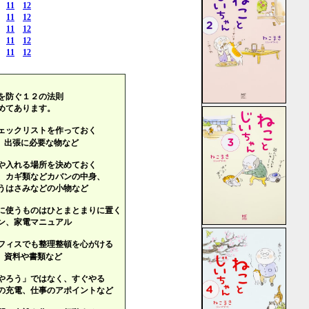
11
12
11
12
11
12
11
12
11
12
を防ぐ１２の法則
めてあります。
ェックリストを作っておく
出張に必要な物など
や入れる場所を決めておく
カギ類などカバンの中身、
さみなどの小物など
に使うものはひとまとまりに置く
、家電マニュアル
フィスでも整理整頓を心がける
資料や書類など
やろう」ではなく、すぐやる
充電、仕事のアポイントなど