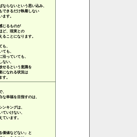
ばならないという思い込み、
もできるだけ執着しない
います。
感じるものが
ほど、現実との
えることになります。
ても、
いても、
に沿っていても、
しない、
放せるという意識を
楽になれる状況は
ます。
で、
白な幸福を目指すのは、
シンキングは、
いていけない、
えています。
る価値などない」と