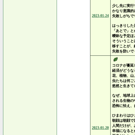
少し先に実行
かなり意識的
2023-01-24
失敗しがちで
はっきりした
「あとで」と
曖昧な予定ほ
そういうこと
移すことが、
失敗を防いで
コロナが蔓延
経済がどうな
花、植物、山
虫たちは何ご
悠然と生きて
なぜ、地球上
される生物の
恐怖に怯え、
ひまわりはひ
朝顔は朝顔で
人間だけが、
2023-01-20
幸福になると