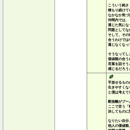
こういう鈍さ
積もり続けて
なかなか気づ
仲間内では、
通じた気にな
問題としてな
そして、その
合うわけでは
通じなくなっ
そうなってし
価値観の合う
言葉を話そう
感じるだろう
手放せるもの
生きやすくな
と僕は考えて
断捨離がブー
ここで言う「
決してものに
なりたい自分
他人の価値観