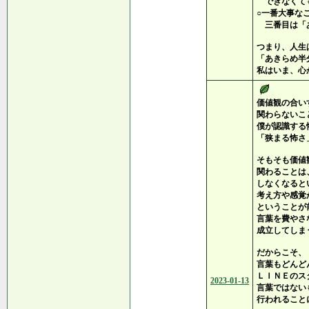
できなくて
○一番大事な
三番目は「あ
つまり、人生
「あきらめ半
私はいま、心
価値観の合い
関わらないこ
僕が認識する
「狭まる怖さ
そもそも価値
関わることは
しなくなると
考え方や感覚
ということが
言葉を費やさ
成立してしま
だからこそ、
言葉もどんど
ＬＩＮＥのス
2023-01-13
言葉ではない
行われること