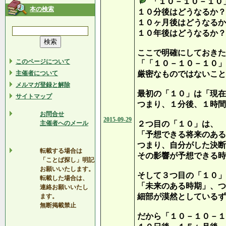
「１０－１０－１０
本の検索
１０分後はどうなるか？
１０ヶ月後はどうなるか
１０年後はどうなるか？
ここで明確にしておきた
このページについて
「「１０－１０－１０」
主催者について
厳密なものではないこと
メルマガ登録と解除
最初の「１０」は「現在
サイトマップ
つまり、１分後、１時間
お問合せ
2015-09-29
主催者へのメール
２つ目の「１０」は、
「予想できる将来のある
つまり、自分がした決断
転載する場合は
その影響が予想できる時
「ことば探し」明記
お願いいたします。
そして３つ目の「１０」
転載した場合は、
「未来のある時期」、つ
連絡お願いいたし
細部が漠然としているず
ます。
無断掲載禁止
だから「１０－１０－１