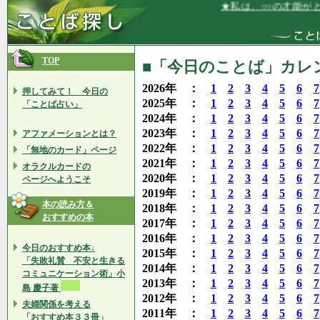
★私は、○○の才能がとても
TOP
■「今日のことば」カレン
2026年 ：
1
2
3
4
5
6
7
押してみて！ 今日の
2025年 ：
1
2
3
4
5
6
7
「ことば占い」
2024年 ：
1
2
3
4
5
6
7
2023年 ：
1
2
3
4
5
6
7
アファメーションとは？
2022年 ：
1
2
3
4
5
6
7
「無地のカード」ページ
2021年 ：
1
2
3
4
5
6
7
オラクルカードの
2020年 ：
1
2
3
4
5
6
7
ページへようこそ
2019年 ：
1
2
3
4
5
6
7
本の読み方＆
2018年 ：
1
2
3
4
5
6
7
おすすめの本
2017年 ：
1
2
3
4
5
6
7
2016年 ：
1
2
3
4
5
6
7
今日のおすすめ本↓
2015年 ：
1
2
3
4
5
6
7
「失敗礼賛 不安と生きる
2014年 ：
1
2
3
4
5
6
7
コミュニケーション術」小
2013年 ：
1
2
3
4
5
6
7
島 慶子著
2012年 ：
1
2
3
4
5
6
7
夫婦関係を考える
2011年 ：
1
2
3
4
5
6
7
「おすすめ本３３冊」