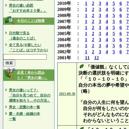
2010年 ：
1
2
3
4
5
6
7
男女の違い必読
2009年 ：
1
2
3
4
5
6
7
「おすすめ本２０冊」」
2008年 ：
1
2
3
4
5
6
7
今日のことば検索
2007年 ：
1
2
3
4
5
6
7
2006年 ：
1
2
3
4
5
6
7
日付順で見る
2005年 ：
1
2
3
4
5
6
7
（過去のことば）
2004年 ：
1
2
3
4
5
6
7
全て見る(※探したい
2003年 ：
1
2
3
4
5
6
7
「ことば」はコチラから)
2002年 ：
1
2
3
4
5
6
7
2001年 ：
11
12
「価値観」なくして
必見！本から読み
決断の選択肢を明確にす
とく「男女の違い」
「「１０－１０－１０」
自分の本当の夢や希望や
男女の違いって？↓
（略）
2015-09-30
「自分を見つめて、自分の
感情を知ろう…その方法」
「自分の人生に何を望ん
男女・恋愛の本一覧
自分が何をしたいのか
愛・夫婦・結婚の本
それがどんなものにな
一覧
わからないということ