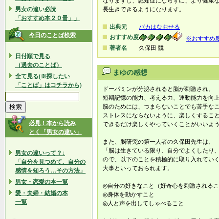
なりますし、認知症にならずに、より健康
男女の違い必読
長生きできるようになります。
「おすすめ本２０冊」」
出典元
バカはなおせる
今日のことば検索
おすすめ度
※おすすめ
著者名
久保田 競
日付順で見る
（過去のことば）
まゆの感想
全て見る(※探したい
「ことば」はコチラから)
ドーパミンが分泌されると脳が刺激され、
短期記憶の能力、考える力、運動能力を向
脳のためには、つまらないことでも苦手な
ストレスにならないように、楽しくするこ
必見！本から読み
できるだけ楽しくやっていくことがいいよ
とく「男女の違い」
また、脳研究の第一人者の久保田先生は、
「脳は生きている限り、自分でよくしたり
男女の違いって？↓
ので、以下のことを積極的に取り入れてい
「自分を見つめて、自分の
大事といっておられます。
感情を知ろう…その方法」
男女・恋愛の本一覧
◎自分の好きなこと（好奇心を刺激される
愛・夫婦・結婚の本
◎身体を動かすこと
一覧
◎人と声を出してしゃべること