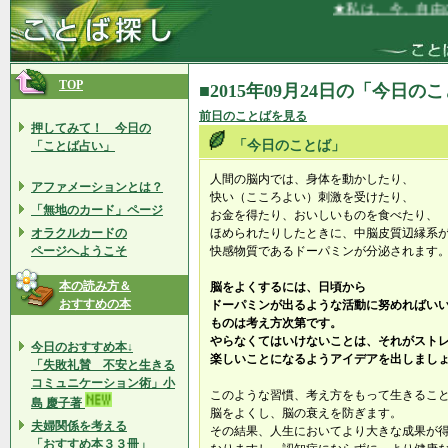
★私は、今、自由に
TOP
■2015年09月24日の「今日の
前日のことばを見る
押してみて！ 今日の
「今日のことば」
「ことば占い」
人間の脳内では、身体を動かしたり、
アファメーションとは？
快い（こころよい）刺激を受けたり、
「無地のカード」ページ
お金を得たり、おいしいものを食べたり、
オラクルカードの
ほめられたりしたときに、中脳皮質辺縁系
ページへようこそ
快感物質であるドーパミンが分泌されます
本の読み方＆
脳をよくするには、日頃から
おすすめの本
ドーパミンが出るような活動に努めればい
ものは考え方次第です。
やらなくてはいけないことは、それがスト
今日のおすすめ本↓
楽しいことになるようアイデアを出しまし
「失敗礼賛 不安と生きる
コミュニケーション術」小
このような習慣、考え方をもって生きるこ
島 慶子著
脳をよくし、脳の衰えを防ぎます。
夫婦関係を考える
その結果、人生においてより大きな成果が
「おすすめ本３３冊」