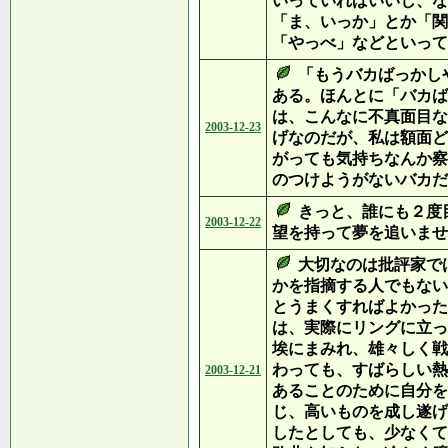
いっていればいいし、な
「ま、いっか」とか「関
「やっべ」などといって
「もうバカばっかし
ある。ほんとに「バカば
は、こんなに不真面目な
2003-12-23
げなのだが、私は額面ど
がっても気持ちなんか察
のつけようがないバカだ
きっと、誰にも２度
2003-12-22
望を持って夢を追いませ
大切なのは批評家で
かを指摘する人でもない
とうまくすればよかった
は、実際にリングに立っ
埃にまみれ、雄々しく戦
わっても、すばらしい熱
2003-12-21
あることのために自分を
じ、高いものを成し遂げ
したとしても、少なくて