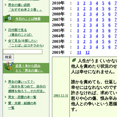
2010年 ：
1
2
3
4
5
6
7
男女の違い必読
2009年 ：
1
2
3
4
5
6
7
「おすすめ本２０冊」」
2008年 ：
1
2
3
4
5
6
7
今日のことば検索
2007年 ：
1
2
3
4
5
6
7
2006年 ：
1
2
3
4
5
6
7
日付順で見る
2005年 ：
1
2
3
4
5
6
7
（過去のことば）
2004年 ：
1
2
3
4
5
6
7
全て見る(※探したい
2003年 ：
1
2
3
4
5
6
7
「ことば」はコチラから)
2002年 ：
1
2
3
4
5
6
7
2001年 ：
11
12
人生がうまくいかな
必見！本から読み
他人を責めたり状況のせ
とく「男女の違い」
人は幸せになれません。
誰かを責めても、仕返し
男女の違いって？↓
「自分を見つめて、自分の
幸せにはなれないのです
感情を知ろう…その方法」
許さなければ、求めてい
2003-12-31
男女・恋愛の本一覧
怒りや心の傷、恨み辛み
愛・夫婦・結婚の本
他人との争いという悪循
一覧
す。