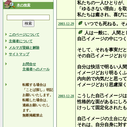
私たちの一人ひとりが、
本の検索
「ゆるさない理由」を取
私たちは癒され、喜びに
いつでも死ねる。そ
2003-12-29
人は一般に、人間と
このページについて
自己イメージの中につく
主催者について
メルマガ登録と解除
そして、それを事実だと
サイトマップ
その自己イメージどおり
お問合せ
自分は快活で明るい人間
主催者へのメール
イメージどおり明るくふ
内向的で内気だと思って
イメージどおり思慮深く
転載する場合は
「ことば探し」明記
お願いいたします。
こうした自己イメージは
2003-12-28
転載した場合は、
性格的な面があるにしろ
連絡お願いいたし
けっして固定化されたも
ます。
無断掲載禁止
自己イメージの土台にな
それは、自分自身に対す