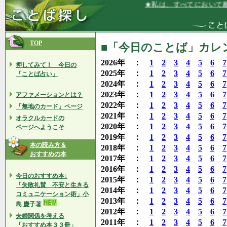
★私は、すべてにおいて趣味がい
TOP
■「今日のことば」カレンダ
2026年 ：
1
2
3
4
5
6
7
押してみて！ 今日の
2025年 ：
1
2
3
4
5
6
7
「ことば占い」
2024年 ：
1
2
3
4
5
6
7
2023年 ：
1
2
3
4
5
6
7
アファメーションとは？
2022年 ：
1
2
3
4
5
6
7
「無地のカード」ページ
2021年 ：
1
2
3
4
5
6
7
オラクルカードの
2020年 ：
1
2
3
4
5
6
7
ページへようこそ
2019年 ：
1
2
3
4
5
6
7
本の読み方＆
2018年 ：
1
2
3
4
5
6
7
おすすめの本
2017年 ：
1
2
3
4
5
6
7
2016年 ：
1
2
3
4
5
6
7
今日のおすすめ本↓
2015年 ：
1
2
3
4
5
6
7
「失敗礼賛 不安と生きる
2014年 ：
1
2
3
4
5
6
7
コミュニケーション術」小
2013年 ：
1
2
3
4
5
6
7
島 慶子著
2012年 ：
1
2
3
4
5
6
7
夫婦関係を考える
2011年 ：
1
2
3
4
5
6
7
「おすすめ本３３冊」