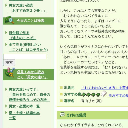
と怒られるかもしれない。
男女の違い必読
「おすすめ本２０冊」」
しかし、これはとても重要なことだ。
「むくわれないスパイラル」に
今日のことば検索
入りそうになったら、まずはコンビニに
飛び込んで、そこにあるいちばん
おいしそうなスィーツや新発売の飲み物を
日付順で見る
買って、口にふくんでみるとよい。
（過去のことば）
全て見る(※探したい
いくら気持ちがマイナスにかたむいていて
「ことば」はコチラから)
甘いものは甘いし、おいしいものはおいし
「あれ、このチョコ、クリーミーでいいか
どこのメーカーだっけ？」などと、
包装紙を確認する頃には、「むくわれない
必見！本から読み
という気持ちも半減しているにちがいない
とく「男女の違い」
出典元
「むくわれない生き方」を変
男女の違いって？↓
おすすめ度
「自分を見つめて、自分の
※おすすめ
感情を知ろう…その方法」
著者名
香山リカ (著)
男女・恋愛の本一覧
愛・夫婦・結婚の本
まゆの感想
一覧
なんだかイライラする、ひねくれている、