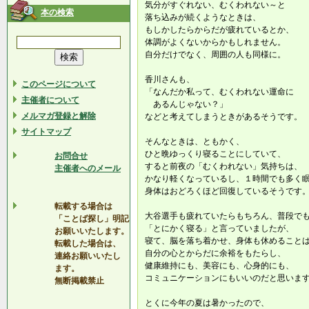
気分がすぐれない、むくわれない～と
本の検索
落ち込みが続くようなときは、
もしかしたらからだが疲れているとか、
体調がよくないからかもしれません。
自分だけでなく、周囲の人も同様に。
香川さんも、
このページについて
「なんだか私って、むくわれない運命に
主催者について
あるんじゃない？」
メルマガ登録と解除
などと考えてしまうときがあるそうです。
サイトマップ
そんなときは、ともかく、
ひと晩ゆっくり寝ることにしていて、
お問合せ
すると前夜の「むくわれない」気持ちは、
主催者へのメール
かなり軽くなっているし、１時間でも多く
身体はおどろくほど回復しているそうです
転載する場合は
大谷選手も疲れていたらもちろん、普段で
「ことば探し」明記
「とにかく寝る」と言っていましたが、
お願いいたします。
寝て、脳を落ち着かせ、身体も休めること
転載した場合は、
自分の心とからだに余裕をもたらし、
連絡お願いいたし
健康維持にも、美容にも、心身的にも、
ます。
コミュニケーションにもいいのだと思いま
無断掲載禁止
とくに今年の夏は暑かったので、