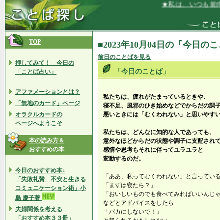
★私は、いつも前向
TOP
■2023年10月04日の「今日の
前日のことばを見る
押してみて！ 今日の
「今日のことば」
「ことば占い」
アファメーションとは？
私たちは、疲れがたまっているときや、
「無地のカード」ページ
寝不足、風邪のひき始めなどでからだの調
オラクルカードの
悪いときには「むくわれない」と思いやす
ページへようこそ
私たちは、どんなに知的な人であっても、
本の読み方＆
意外なほどからだの状態や調子に支配され
おすすめの本
感情や思考もそれに伴ってユラユラと
変動するのだ。
今日のおすすめ本↓
「ああ、私ってむくわれない」と言ってい
「失敗礼賛 不安と生きる
「まずは寝たら？」
コミュニケーション術」小
「おいしいものでも食べてみればいいんじ
島 慶子著
などとアドバイスをしたら
夫婦関係を考える
「バカにしないで！」
「おすすめ本３３冊」