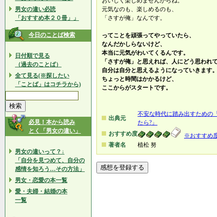
おいしく楽しめませんからね。
男女の違い必読
元気なのも、楽しめるのも、
「おすすめ本２０冊」」
「さすが俺」なんです。
今日のことば検索
ってことを頑張ってやっていたら、
なんだかしらないけど、
本当に元気がわいてくるんです。
日付順で見る
「さすが俺」と思えれば、人にどう思われ
（過去のことば）
自分は自分と思えるようになっていきます
全て見る(※探したい
ちょっと時間はかかるけど、
「ことば」はコチラから)
ここからがスタートです。
不安な時代に踏み出すための
出典元
必見！本から読み
たら?」
とく「男女の違い」
おすすめ度
※おすすめ
著者名
植松 努
男女の違いって？↓
「自分を見つめて、自分の
感情を知ろう…その方法」
男女・恋愛の本一覧
愛・夫婦・結婚の本
一覧