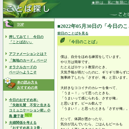
★神は、私に無限に与
TOP
■2022年05月30日の「今日の
前日のことばを見る
押してみて！ 今日の
「今日のことば」
「ことば占い」
アファメーションとは？
僕は、自分をほめる練習をしています。
「無地のカード」ページ
やり方は簡単です。
オラクルカードの
たとえばロケット教室のとき、
ページへようこそ
天気予報が雨だったのに、ギリギリ降らず
無事終了したら「さすが、俺」と言います
本の読み方＆
おすすめの本
大好きなココイチのカレーを食べて、
「うま～！」って思ったときも、
「うまいって感じられる、さすが俺」
今日のおすすめ本↓
と思います。ビール飲んで
「失敗礼賛 不安と生きる
「うまい！」と思ったときも「さすが俺」
コミュニケーション術」小
島 慶子著
だって、体調が悪かったり、
夫婦関係を考える
気分が沈んでいたら、ごはんもビールも
「おすすめ本３３冊」