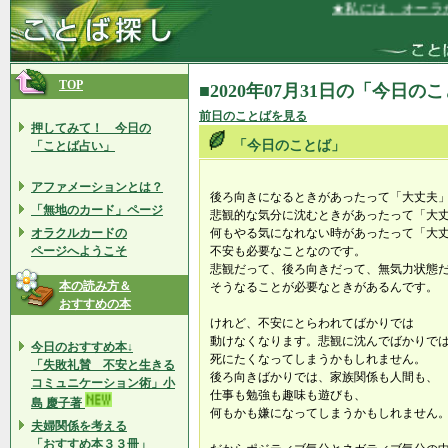
★私には、オーラが
TOP
■2020年07月31日の「今日の
前日のことばを見る
押してみて！ 今日の
「今日のことば」
「ことば占い」
アファメーションとは？
後ろ向きになるときがあったって「大丈夫
「無地のカード」ページ
悲観的な気分に沈むときがあったって「大
オラクルカードの
何もやる気になれない時があったって「大
ページへようこそ
不安も必要なことなのです。
悲観だって、後ろ向きだって、無気力状態
本の読み方＆
そうなることが必要なときがあるんです。
おすすめの本
けれど、不安にとらわれてばかりでは
動けなくなります。悲観に沈んでばかりで
今日のおすすめ本↓
死にたくなってしまうかもしれません。
「失敗礼賛 不安と生きる
後ろ向きばかりでは、家族関係も人間も、
コミュニケーション術」小
仕事も勉強も趣味も遊びも、
島 慶子著
何もかも嫌になってしまうかもしれません
夫婦関係を考える
「おすすめ本３３冊」