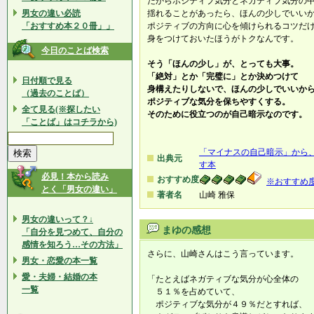
だからポジティブ気分とネガティブ気分の
男女の違い必読
揺れることがあったら、ほんの少しでいい
「おすすめ本２０冊」」
ポジティブの方向に心を傾けられるコツだ
身をつけておいたほうがトクなんです。
今日のことば検索
そう「ほんの少し」が、とっても大事。
「絶対」とか「完璧に」とか決めつけて
日付順で見る
身構えたりしないで、ほんの少しでいいか
（過去のことば）
ポジティブな気分を保ちやすくする。
全て見る(※探したい
そのために役立つのが自己暗示なのです。
「ことば」はコチラから)
「マイナスの自己暗示」から
出典元
す本
必見！本から読み
おすすめ度
※おすすめ
とく「男女の違い」
著者名
山崎 雅保
男女の違いって？↓
まゆの感想
「自分を見つめて、自分の
感情を知ろう…その方法」
さらに、山崎さんはこう言っています。
男女・恋愛の本一覧
愛・夫婦・結婚の本
「たとえばネガティブな気分が心全体の
一覧
５１％を占めていて、
ポジティブな気分が４９％だとすれば、