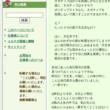
ネガティブばかりを意識しがちになりま
本の検索
逆に、ネガティブは４９％で
ポジティブ５１％なら、ネガティブを
意識しないで過ごすことができるのです
え？
たった２％の差で大丈夫なの？
このページについて
主催者について
はい、大丈夫です。
ほんのわずかの差が命運を分けてしまうの
メルマガ登録と解除
よい自己暗示が心にしみ込ませる「大丈
サイトマップ
ポジティブな気分をちょっとだけ優位に
保っておく上で十分に効果を発揮してく
お問合せ
暗示の言葉です」
主催者へのメール
自分にあった自己暗示の言葉、
見つけておくといいようですね。
転載する場合は
昨日の「大丈夫」の他に、この本の中に、
「ことば探し」明記
こんな自己暗示も書かれていました。
お願いいたします。
（一部です）
転載した場合は、
連絡お願いいたし
◎昨日より今日、今日より明日、
ます。
どんどんよくなり続けている
無断掲載禁止
◎私の人生の中では、私が主人公
◎あんじゃぁねぇ（案ずることことはない）