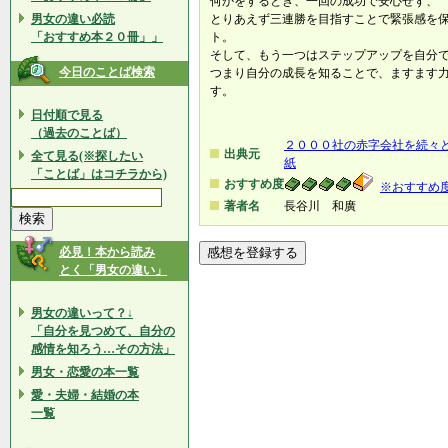
何かをするとき、一回の成功で安心せず、
男女の違い必読
とりあえず三連勝を目指すことで緊張感を
「おすすめ本２０冊」」
ト。
そして、もう一つはステップアップを自分
今日のことば検索
つまり自分の成長を知ることで、ますます
す。
日付順で見る
（過去のことば）
２０００社の赤字会社を続々
出典元
全て見る(※探したい
紙
「ことば」はコチラから)
おすすめ度
※おすすめ
著者名
長谷川 和廣
必見！本から読み
とく「男女の違い」
男女の違いって？↓
「自分を見つめて、自分の
感情を知ろう…その方法」
男女・恋愛の本一覧
愛・夫婦・結婚の本
一覧