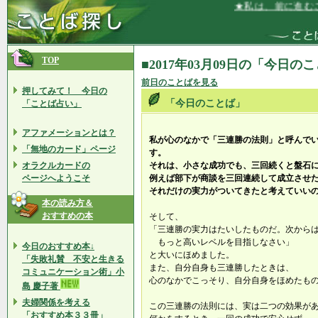
★私は、前に進むこ
TOP
■2017年03月09日の「今日の
前日のことばを見る
押してみて！ 今日の
「今日のことば」
「ことば占い」
アファメーションとは？
私が心のなかで「三連勝の法則」と呼んで
「無地のカード」ページ
す。
オラクルカードの
それは、小さな成功でも、三回続くと盤石
ページへようこそ
例えば部下が商談を三回連続して成立させ
それだけの実力がついてきたと考えていい
本の読み方＆
おすすめの本
そして、
「三連勝の実力はたいしたものだ。次から
もっと高いレベルを目指しなさい」
今日のおすすめ本↓
と大いにほめました。
「失敗礼賛 不安と生きる
また、自分自身も三連勝したときは、
コミュニケーション術」小
心のなかでこっそり、自分自身をほめたも
島 慶子著
夫婦関係を考える
この三連勝の法則には、実は二つの効果が
「おすすめ本３３冊」