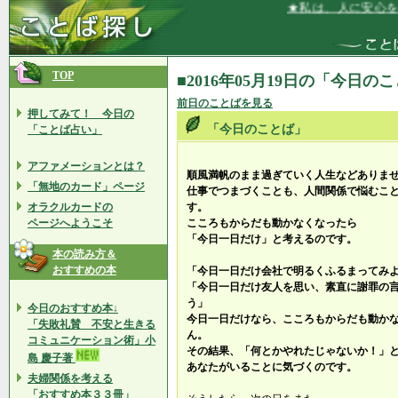
★私は、人に安心を与
TOP
■2016年05月19日の「今日の
前日のことばを見る
押してみて！ 今日の
「今日のことば」
「ことば占い」
アファメーションとは？
順風満帆のまま過ぎていく人生などありま
「無地のカード」ページ
仕事でつまづくことも、人間関係で悩むこ
オラクルカードの
す。
ページへようこそ
こころもからだも動かなくなったら
「今日一日だけ」と考えるのです。
本の読み方＆
おすすめの本
「今日一日だけ会社で明るくふるまってみ
「今日一日だけ友人を思い、素直に謝罪の
う」
今日のおすすめ本↓
今日一日だけなら、こころもからだも動か
「失敗礼賛 不安と生きる
ん。
コミュニケーション術」小
その結果、「何とかやれたじゃないか！」
島 慶子著
あなたがいることに気づくのです。
夫婦関係を考える
「おすすめ本３３冊」