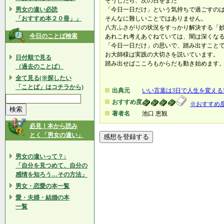
そうしたら、次の日をまた
男女の違い必読
「今日一日だけ」という気持ちで過ごすの
「おすすめ本２０冊」」
そんなに難しいことではありません。
八方ふさがりの状況をすっかり解決する「
今日のことば検索
あれこれ考えあぐねていては、闇は深くな
「今日一日だけ」の思いで、踏み出すこと
お大師様は実践の大切さを説いています。
日付順で見る
踏み出せばこころもからだも動き始めます
（過去のことば）
全て見る(※探したい
「ことば」はコチラから)
出典元
いい言葉は3日で人生を変える
おすすめ度
※おすすめ
著者名
池口 恵観
必見！本から読み
とく「男女の違い」
男女の違いって？↓
「自分を見つめて、自分の
感情を知ろう…その方法」
男女・恋愛の本一覧
愛・夫婦・結婚の本
一覧