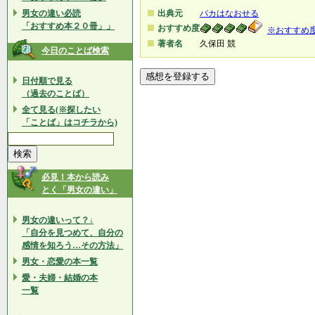
男女の違い必読
出典元
バカはなおせる
「おすすめ本２０冊」」
おすすめ度
※おすすめ
著者名
久保田 競
今日のことば検索
日付順で見る
（過去のことば）
全て見る(※探したい
「ことば」はコチラから)
必見！本から読み
とく「男女の違い」
男女の違いって？↓
「自分を見つめて、自分の
感情を知ろう…その方法」
男女・恋愛の本一覧
愛・夫婦・結婚の本
一覧