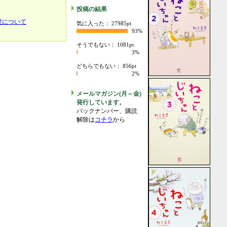
投稿の結果
度について
気に入った： 27985pt
93%
そうでもない： 1081pt
3%
どちらでもない： 856pt
2%
メールマガジン(月～金)
発行しています。
バックナンバー、購読
解除は
コチラ
から