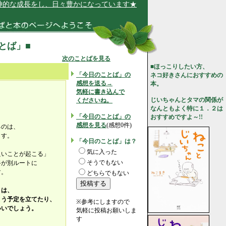
な成長をし、日々豊かになっています★
ことば」■
次のことばを見る
■ほっこりしたい方、
「今日のことば」の
ネコ好きさんにおすすめの
感想を送る→
本。
気軽に書き込んで
、
じいちゃんとタマの関係が
くださいね。
なんともよく特に１．２は
「今日のことば」の
おすすめですよ～!!
感想を見る
(感想0件)
るのは、
ます。
「今日のことば」は？
気に入った
良いことが起こる」
そうでもない
路が別ルートに
す。
どちらでもない
きは、
よう予定を立てたり、
※参考にしますので
いいでしょう。
気軽に投稿お願いしま
す