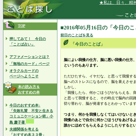
★私は、日々、精神的
TOP
■2016年05月16日の「今日の
前日のことばを見る
押してみて！ 今日の
「今日のことば」
「ことば占い」
アファメーションとは？
脳によい我慢の仕方、脳に悪い我慢の仕方
「無地のカード」ページ
というのもあります。
オラクルカードの
ページへようこそ
ただひたすら、イヤだな、と思って我慢す
脳へのストレスになるので、脳を衰えさせ
本の読み方＆
しかし、
おすすめの本
「我慢したら、何かごほうびがもらえる、
と思って我慢すると、その時点で脳内の回
切り替わり、脳が発達するとわかっていま
今日のおすすめ本↓
「失敗礼賛 不安と生きる
つまり、何かを我慢しなくてはいけないと
コミュニケーション術」小
我慢のあとで自分に何かごほうびをあげる
島 慶子著
誰かにほめてもらえるようにしたりすると
夫婦関係を考える
「おすすめ本３３冊」