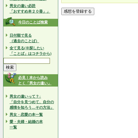
男女の違い必読
「おすすめ本２０冊」」
今日のことば検索
日付順で見る
（過去のことば）
全て見る(※探したい
「ことば」はコチラから)
必見！本から読み
とく「男女の違い」
男女の違いって？↓
「自分を見つめて、自分の
感情を知ろう…その方法」
男女・恋愛の本一覧
愛・夫婦・結婚の本
一覧