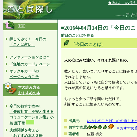
★私は、○○をいつ
TOP
■2016年04月14日の「今日の
前日のことばを見る
押してみて！ 今日の
「今日のことば」
「ことば占い」
アファメーションとは？
人の心はみな違い、それぞれ深いもの。
「無地のカード」ページ
オラクルカードの
教えたり、言いつけたりすることは好みま
ページへようこそ
それはしません。
人は話しているうちに自分で解決していく
本の読み方＆
それが真の答えになると思うのです。
おすすめの本
ちょっと会って話を聞いただけで、
判断することは慎みたいものです。
今日のおすすめ本↓
「失敗礼賛 不安と生きる
コミュニケーション術」小
出典元
いのちのことば 心の道しるべ
島 慶子著
おすすめ度
※おすすめ
夫婦関係を考える
著者名
佐藤 初女
「おすすめ本３３冊」