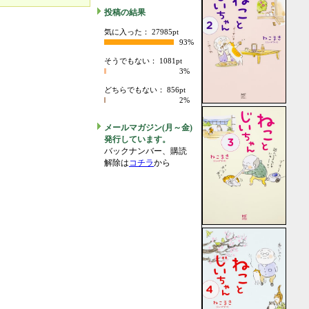
投稿の結果
気に入った： 27985pt
93%
そうでもない： 1081pt
3%
どちらでもない： 856pt
2%
メールマガジン(月～金)
発行しています。
バックナンバー、購読
解除は
コチラ
から