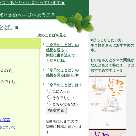
もあたたかく見守っています★
ことば」■
次のことばを見る
■ほっこりしたい方、
「今日のことば」の
ネコ好きさんにおすすめの
感想を送る→
本。
気軽に書き込んで
じいちゃんとタマの関係が
くださいね。
なんともよく特に１．２は
「今日のことば」の
おすすめですよ～!!
せんので、
感想を見る
(感想0件)
ものですし、
「今日のことば」は？
気に入った
そうでもない
どちらでもない
137言
※参考にしますので
気軽に投稿お願いしま
度について
す