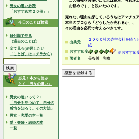
この機種をお使いになれば絶対、写真が上
男女の違い必読
お勧めです」と説いたのです。
「おすすめ本２０冊」」
売れない理由を探しているうちはアマチュ
今日のことば検索
本当のプロなら「どうしたら売れるか」、
その理由を必死で考えるべきです。
日付順で見る
２０００社の赤字会社を続々
（過去のことば）
出典元
紙
全て見る(※探したい
おすすめ度
※おすすめ
「ことば」はコチラから)
著者名
長谷川 和廣
必見！本から読み
とく「男女の違い」
男女の違いって？↓
「自分を見つめて、自分の
感情を知ろう…その方法」
男女・恋愛の本一覧
愛・夫婦・結婚の本
一覧