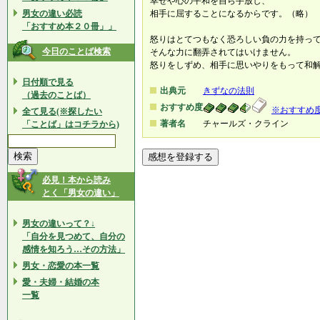
幸せや心の平和を自ら手放し、
男女の違い必読
相手に屈することになるからです。（略）
「おすすめ本２０冊」」
怒りはとてつもなく恐ろしい負の力を持っ
今日のことば検索
そんな力に翻弄されてはいけません。
怒りをしずめ、相手に思いやりをもって和
日付順で見る
出典元
きずなの法則
（過去のことば）
おすすめ度
※おすすめ
全て見る(※探したい
著者名
チャールズ・クライン
「ことば」はコチラから)
必見！本から読み
とく「男女の違い」
男女の違いって？↓
「自分を見つめて、自分の
感情を知ろう…その方法」
男女・恋愛の本一覧
愛・夫婦・結婚の本
一覧