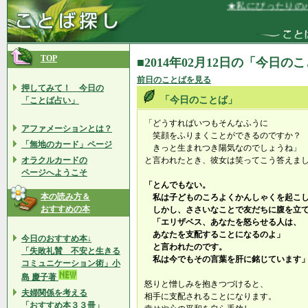
★私にぴったりのパ
TOP
■2014年02月12日の「今日の
前日のことばを見る
押してみて！ 今日の
「今日のことば」
「ことば占い」
「どうすればいつもそんなふうに
アファメーションとは？
笑顔をふりまくことができるのですか？
「無地のカード」ページ
きっと生まれつき陽気なのでしょうね」
オラクルカードの
と言われたとき、彼女は笑ってこう答えま
ページへようこそ
「とんでもない。
本の読み方＆
私は子どものころよくかんしゃくを起こし
おすすめの本
しかし、ささいなことで友だちに腹を立て
「エリザベス、あなたを怒らせる人は、
あなたを支配することになるのよ」
今日のおすすめ本↓
と言われたのです。
「失敗礼賛 不安と生きる
私は今でもその言葉を肝に銘じています
コミュニケーション術」小
島 慶子著
怒りと憎しみを抱きつづけると、
夫婦関係を考える
相手に支配されることになります。
「おすすめ本３３冊」